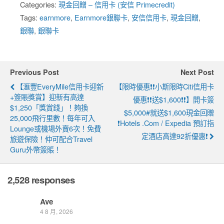
Categories:
現金回贈 – 信用卡 (安信 Primecredit)
Tags:
earnmore
,
Earnmore銀聯卡
,
安信信用卡
,
現金回贈
,
銀聯
,
銀聯卡
Previous Post
Next Post
【滙豐EveryMile信用卡迎新
【限時優惠❗❗小斯限時Citi信用卡
+簽賬獎賞】迎新有高達
優惠❗❗送$1,600❗❗】開卡簽
$1,250「獎賞錢」！夠換
$5,000#就送$1,600現金回贈
25,000飛行里數！每年可入
❗Hotels .com / Expedia 預訂指
Lounge或機場外賣6次！免費
定酒店高達92折優惠❗
旅遊保險！仲可配合Travel
Guru外幣簽賬！
2,528 responses
Ave
4 8 月, 2026