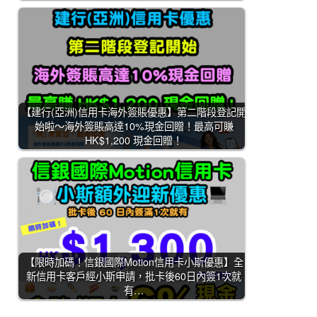
【建行(亞洲)信用卡海外簽賬優惠】第二階段登記開
始啦～海外簽賬高達10%現金回贈！最高可賺
HK$1,200 現金回贈！
【限時加碼！信銀國際Motion信用卡小斯優惠】全
新信用卡客戶經小斯申請，批卡後60日內簽1次就
有…