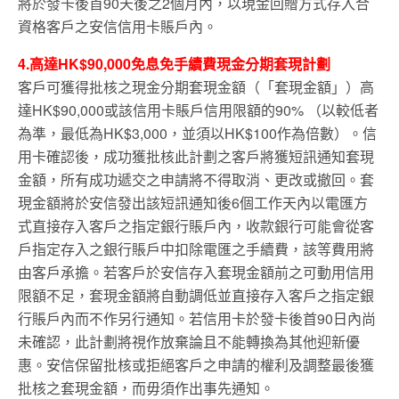
將於發卡後首90天後之2個月內，以現金回贈方式存入合
資格客戶之安信信用卡賬戶內。
4.高達HK$90,000免息免手續費現金分期套現計劃
客戶可獲得批核之現金分期套現金額（「套現金額」）高
達HK$90,000或該信用卡賬戶信用限額的90% （以較低者
為準，最低為HK$3,000，並須以HK$100作為倍數）。信
用卡確認後，成功獲批核此計劃之客戶將獲短訊通知套現
金額，所有成功遞交之申請將不得取消、更改或撤回。套
現金額將於安信發出該短訊通知後6個工作天內以電匯方
式直接存入客戶之指定銀行賬戶內，收款銀行可能會從客
戶指定存入之銀行賬戶中扣除電匯之手續費，該等費用將
由客戶承擔。若客戶於安信存入套現金額前之可動用信用
限額不足，套現金額將自動調低並直接存入客戶之指定銀
行賬戶內而不作另行通知。若信用卡於發卡後首90日內尚
未確認，此計劃將視作放棄論且不能轉換為其他迎新優
惠。安信保留批核或拒絕客戶之申請的權利及調整最後獲
批核之套現金額，而毋須作出事先通知。