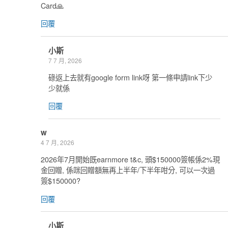
Card🙏
回覆
小斯
7 7 月, 2026
碌返上去就有google form link呀 第一條申請link下少
少就係
回覆
w
4 7 月, 2026
2026年7月開始既earnmore t&c, 頭$150000簽帳係2%現
金回贈, 係咪回贈額無再上半年/下半年咁分, 可以一次過
簽$150000?
回覆
小斯