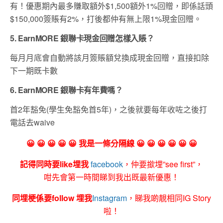
有！優惠期內最多賺取額外$1,500額外1%回贈，即係話頭
$150,000簽賬有2%，打後都仲有無上限1%現金回贈。
5. EarnMORE 銀聯卡現金回贈怎樣入賬？
每月月底會自動將該月簽賬額兌換成現金回贈，直接扣除
下一期既卡數
6. EarnMORE 銀聯卡有年費嗎？
首2年豁免(學生免豁免首5年)，之後就要每年收咗之後打
電話去waive
😀 😀 😀 😀 😀 我是一條分隔線 😀 😀 😀 😀 😀 😀
記得同時要like埋我
facebook
，仲要撳埋”see first”，
咁先會第一時間睇到我出既最新優惠！
同埋梗係要follow 埋我
Instagram
，睇我啲靚相同IG Story
啦！