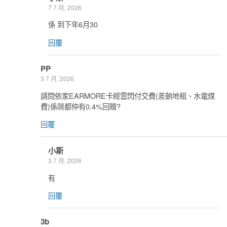
7 7 月, 2026
係 到下年6月30
回覆
PP
3 7 月, 2026
請問依家EARMORE卡經雲閃付交費(差餉地租、水電煤
費)係咪都仲有0.4%回贈?
回覆
小斯
3 7 月, 2026
有
回覆
3b