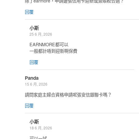
除了earmore，申請邊張信用卡迎新或簽賬較合適？
回覆
小斯
25 6 月, 2026
EARNMORE都可以
一般都計唔到迎新啊保費
回覆
Panda
15 6 月, 2026
請問家庭主婦合資格申請呢張安信銀聯卡嗎？
回覆
小斯
18 6 月, 2026
可以一試