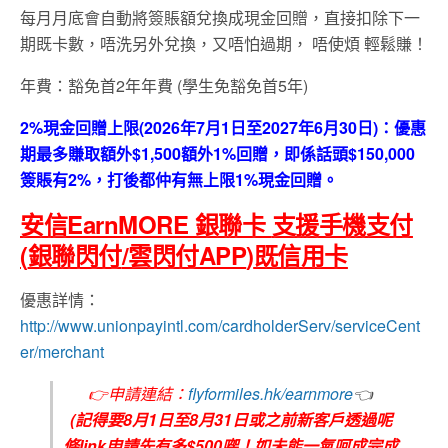
每月月底會自動將簽賬額兌換成現金回贈，直接扣除下一
期既卡數，唔洗另外兌換，又唔怕過期， 唔使煩 輕鬆賺！
年費：豁免首2年年費 (學生免豁免首5年)
2%現金回贈上限(2026年7月1日至2027年6月30日)：優惠
期最多賺取額外$1,500額外1%回贈，即係話頭$150,000
簽賬有2%，打後都仲有無上限1%現金回贈。
安信EarnMORE 銀聯卡
支援手機支付
(
銀聯閃付
/雲閃付APP
)
既信用卡
優惠詳情：
http://www.unionpayintl.com/cardholderServ/serviceCent
er/merchant
👉
申請連結：
flyformiles.hk/earnmore
👈
(記得要8月1日至8月31日或之前新客戶透過呢
條link申請先有多$500㗎！
如未能一氣呵成完成