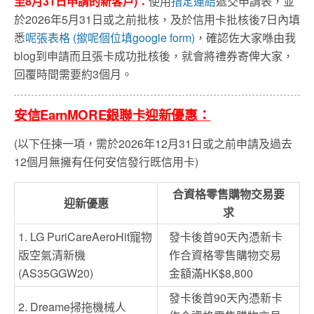
至8月31日申請的新客戶)：
使用
指定連結
遞交申請表，並
於2026年5月31日或之前批核，及於信用卡批核後7日內填
悉
呢張表格 (撳呢個位填google form)
，確認佐大家喺由我
blog到申請而且張卡成功批核後，就會將禮券寄俾大家，
回覆時間需要約3個月。
安信EarnMORE銀聯卡迎新優惠：
(以下任揀一項，需於2026年12月31日或之前申請及過去
12個月無擁有任何安信發行既信用卡)
合資格零售購物交易要
迎新優惠
求
1. LG PuriCareAeroHit寵物
發卡後首90天內憑新卡
版空氣清新機
作合資格零售購物交易
(AS35GGW20)
金額滿HK$8,800
發卡後首90天內憑新卡
2. Dreame掃拖機械人