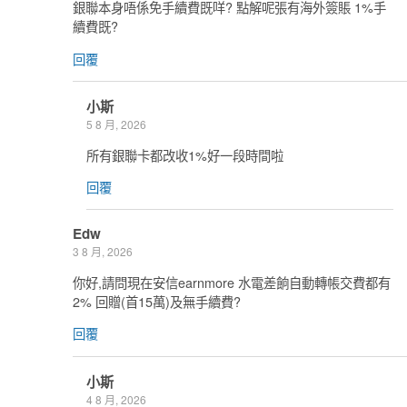
銀聯本身唔係免手續費既咩? 點解呢張有海外簽賬 1%手
續費既?
回覆
小斯
5 8 月, 2026
所有銀聯卡都改收1%好一段時間啦
回覆
Edw
3 8 月, 2026
你好,請問現在安信earnmore 水電差餉自動轉帳交費都有
2% 回贈(首15萬)及無手續費?
回覆
小斯
4 8 月, 2026