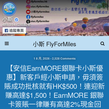
小斯 FlyForMiles
1 8 月, 2026 • 2,528 Comments
【安信EarnMORE銀聯卡小斯優
惠】新客戶經小斯申請，毋須簽
賬成功批核就有HK$500！連迎新
賺高達$1,500！EarnMORE 銀聯
卡簽賬一律賺有高達2%現金回