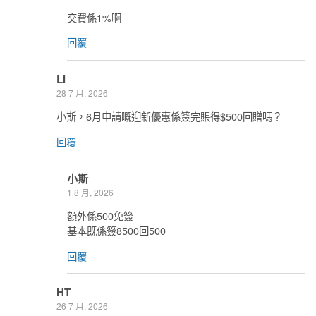
交費係1%啊
回覆
Li
28 7 月, 2026
小斯，6月申請嘅迎新優惠係簽完賬得$500回贈嗎？
回覆
小斯
1 8 月, 2026
額外係500免簽
基本既係簽8500回500
回覆
HT
26 7 月, 2026