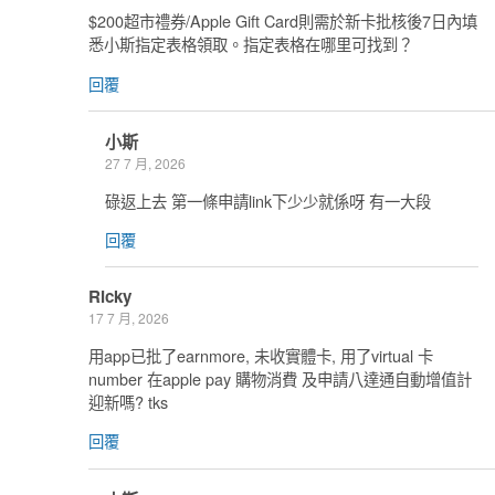
$200超市禮券/Apple Gift Card則需於新卡批核後7日內填
悉小斯指定表格領取。指定表格在哪里可找到？
回覆
小斯
27 7 月, 2026
碌返上去 第一條申請link下少少就係呀 有一大段
回覆
Ricky
17 7 月, 2026
用app已批了earnmore, 未收實體卡, 用了virtual 卡
number 在apple pay 購物消費 及申請八達通自動增值計
迎新嗎? tks
回覆