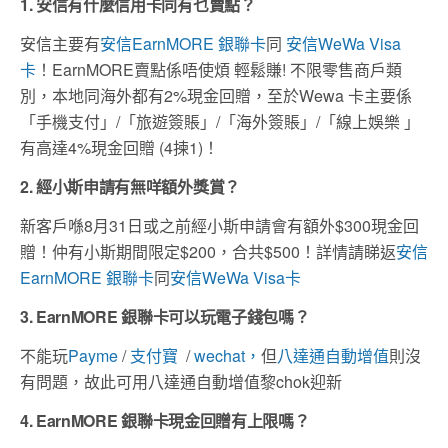
1. 安信有什麼信用卡同有乜賣點？
安信主要有
安信EarnMORE 銀聯卡
同
安信WeWa Visa
卡
！EarnMORE賣點係唔使煩 輕鬆賺! 不限零售商戶類
別，本地同海外都有2%現金回贈，至於Wewa 卡主要係
「手機支付」/「旅遊簽賬」/「海外簽賬」/「線上娛樂 」
有高達4%現金回贈 (4揀1)！
2. 經小斯申請有無咩額外獎賞？
新客戶喺8月31日或之前經小斯申請會有額外$300現金回
贈！仲有小斯期間限定$200，合共$500！詳情請睇返
安信
EarnMORE 銀聯卡
同
安信WeWa Visa卡
3. EarnMORE 銀聯卡可以玩電子錢包嗎？
不能玩
Payme
/
支付寶
/
wechat，
但
八達通自動增值
則沒
有問題，故此可用八達通自動增值黎chok迎新
4. EarnMORE 銀聯卡現金回贈有上限嗎？