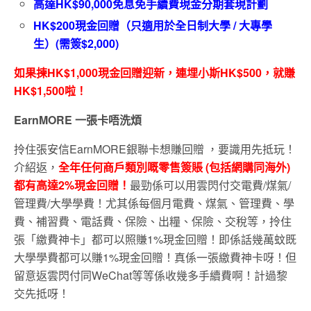
高達HK$90,000免息免手續費現金分期套現計劃
HK$200現金回贈（只適用於全日制大學 / 大專學
生）(需簽$2,000)
如果揀
HK$1,000
現金回贈迎新，連埋小斯
HK$500
，
就賺
HK$1,500
啦
！
EarnMORE
一張卡唔洗煩
拎住張安信EarnMORE銀聯卡想賺回贈 ，要識用先抵玩！
介紹返，
全年任何商戶類別嘅零售簽賬 (包括網購同海外)
都有高達2%現金回贈！
最勁係可以用雲閃付交電費/煤氣/
管理費/大學學費！尤其係每個月電費、煤氣、管理費、學
費、補習費、電話費、保險、出糧、保險、交稅等，拎住
張「繳費神卡」都可以照賺1%現金回贈！即係話幾萬蚊既
大學學費都可以賺1%現金回贈！真係一張繳費神卡呀！但
留意返雲閃付同WeChat等等係收幾多手續費啊！計過黎
交先抵呀！