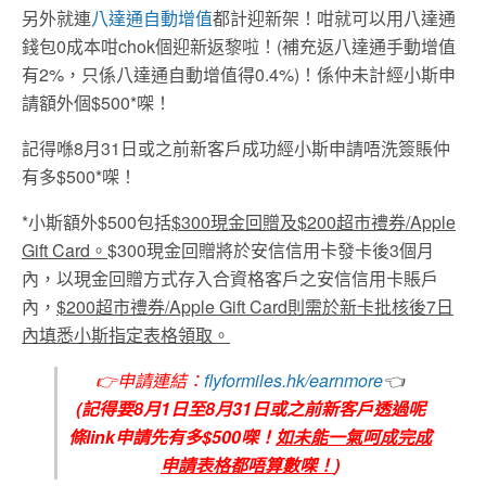
另外就連
八達通自動增值
都計迎新架！咁就可以用八達通
錢包0成本咁chok個迎新返黎啦！(補充返八達通手動增值
有2%，只係八達通自動增值得0.4%)！係仲未計經小斯申
請額外個$500*㗎！
記得喺8月31日或之前新客戶成功經小斯申請唔洗簽賬仲
有多$500*㗎！
*小斯額外$500包括
$300現金回贈及$200超市禮券/Apple
Gift Card。
$300現金回贈將於安信信用卡發卡後3個月
內，以現金回贈方式存入合資格客戶之安信信用卡賬戶
內，
$200超市禮券/Apple Gift Card則需於新卡批核後7日
內填悉小斯指定表格領取。
👉
申請連結：
flyformiles.hk/earnmore
👈
(記得要8月1日至8月31日或之前新客戶透過呢
條link申請先有多$500㗎！
如未能一氣呵成完成
申請表格都唔算數㗎！
)