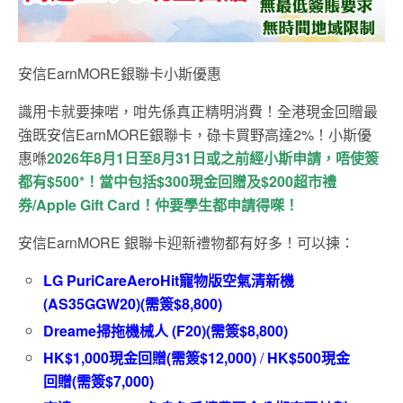
安信EarnMORE銀聯卡小斯優惠
識用卡就要揀啱，咁先係真正精明消費！全港現金回贈最
強既安信EarnMORE銀聯卡，碌卡買野高達2%！小斯優
惠喺
2026年8月1日至8月31日或之前經小斯申請，唔使簽
都有$500*！當中包括$300現金回贈及$200超市禮
券/Apple Gift Card！仲要學生都申請得㗎！
安信EarnMORE 銀聯卡迎新禮物都有好多！可以揀：
LG PuriCareAeroHit寵物版空氣清新機
(AS35GGW20)
(需簽$8,800)
Dreame掃拖機械人 (F20)(需簽$8,800)
HK$1,000
現金回贈
(
需簽
$12,000)
/
HK$500
現金
回贈
(
需簽
$7,000)