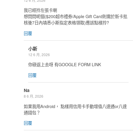
12 6 月, 2026
我已經拎左張卡喇
想問問呢個($200超市禮券/Apple Gift Card則需於新卡批
核後7日內填悉小斯指定表格領取)應該點樣拎?
回覆
小斯
12 6 月, 2026
你碌返上去呀 有GOOGLE FORM LINK
回覆
Na
8 6 月, 2026
如果我用Android， 點樣用信用卡手動增值八達通or八達
通錢包？
回覆