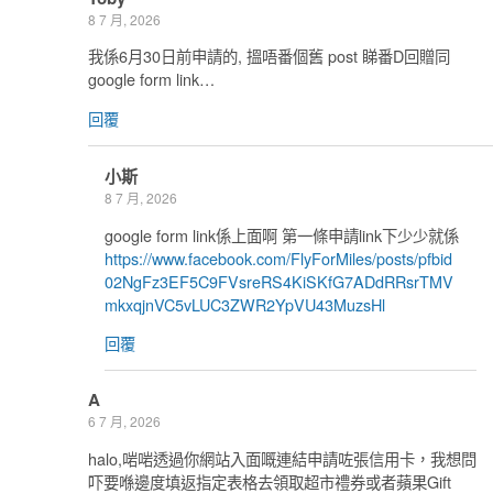
8 7 月, 2026
我係6月30日前申請的, 搵唔番個舊 post 睇番D回贈同
google form link…
回覆
小斯
8 7 月, 2026
google form link係上面啊 第一條申請link下少少就係
https://www.facebook.com/FlyForMiles/posts/pfbid
02NgFz3EF5C9FVsreRS4KiSKfG7ADdRRsrTMV
mkxqjnVC5vLUC3ZWR2YpVU43MuzsHl
回覆
A
6 7 月, 2026
halo,啱啱透過你網站入面嘅連結申請咗張信用卡，我想問
吓要喺邊度填返指定表格去領取超市禮券或者蘋果Gift