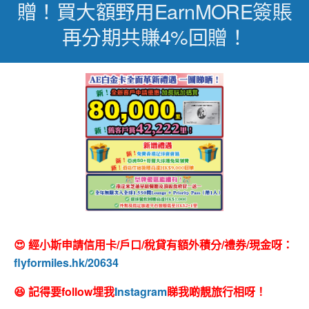
贈！買大額野用EarnMORE簽賬
再分期共賺4%回贈！
😍 經小斯申請信用卡/戶口/稅貸有額外積分/禮券/現金呀：
flyformiles.hk/20634
😆 記得要follow埋我
Instagram
睇我啲靚旅行相呀！