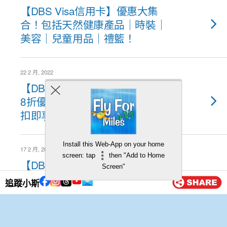
【DBS Visa信用卡】優惠大集
合！包括天然健康產品｜時裝｜
美容｜兒童用品｜禮籃！
22 2 月, 2022
【DBS信用卡NIKE.COM優惠】
8折優惠碼 + 高達HK$200「一
扣即享」回贈！
Install this Web-App on your home
17 2 月, 2022
screen: tap
then "Add to Home
【DBS信用卡「I Love Coffee
Screen"
優惠」 】尊享咖啡買5送1優
追蹤小斯
惠！超過50個咖啡店品牌都有！
16 2 月, 2022