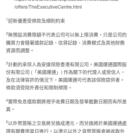
/offers/TheExecutiveCentre.html
1
迎新優惠受條款及細則約束
2
無預設消費限額不代表公司可以無上限消費，只是公司的
購買力會隨著還款記錄、信貸記錄、消費模式及其他財務
資源而調整。
3
計劃的承保人為安達保險香港有限公司。美國運通國際股
份有限公司 (「美國運通」) 作為閣下的代理人或受信人，
及在法律容許的情況下，美國運通可代表該保險提供者。
條款須受除外責任和限制規限。
4
實際免息還款期將視乎收費日期及發單截數日期而有所差
異。
5
以外幣簽賬之交易將兌換成港元，而兌換將於美國運通處
理有關費用當日進行。以港元以外之貨幣簽賬會被收取外