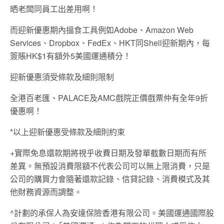
晒老闆同員工出差用啊！
而迎新優惠期內搵食工具例如Adobe、Amazon Web
Services、Dropbox、FedEx、HKT同Shell迎新期內，每
簽賬HK$1有額外5美國運通積分！
迎新優惠須受條款及細則限制
全港百老匯、PALACE及AMC戲院正價戲票仲有全年9折
優惠啊！
*以上迎新優惠受條款及細則約束
+實際免息還款期將視乎收費日期及發單截數日期而有所
差異。無預設消費限額不代表公司可以無上限消費，只是
公司的購買力會隨著還款記錄、信貸記錄、消費模式及其
他財務資源而調整。
^計劃的承保人為安達保險香港有限公司。美國運通國際股