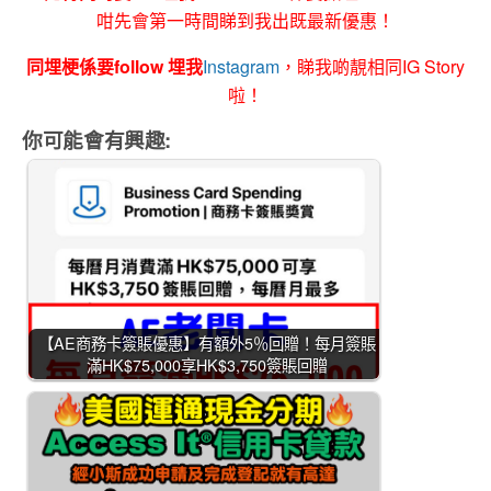
咁先會第一時間睇到我出既最新優惠！
同埋梗係要follow 埋我
Instagram
，睇我啲靚相同IG Story
啦！
你可能會有興趣:
【AE商務卡簽賬優惠】有額外5％回贈！每月簽賬
滿HK$75,000享HK$3,750簽賬回贈