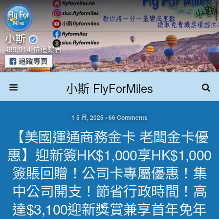
小斯 FlyForMiles
1 5 月, 2025 • 66 Comments
【美國運通商務金卡 老闆金卡優
惠】迎新簽HK$1,000享HK$1,000
簽賬回贈！公司卡專屬優惠！集
中公司開支！節省行政時間！高
達$3,100迎新獎賞兼享首年免年