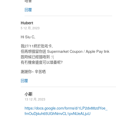
唔會
回覆
Hubert
5 12 月, 2023
Hi Siu C,
我27/11終於批咗卡,
但再想搵留你送 Supermarket Coupon / Apple Pay link
既時候已經搵唔到 :'(
有冇機會邊度可以填番呢?
謝謝你~ 辛苦哂
回覆
小斯
13 12 月, 2023
https://docs.google.com/forms/d/1LP2dv88zdYoe_
fmOuDj4uh65UGhNmvCL1pvNUeALjuU