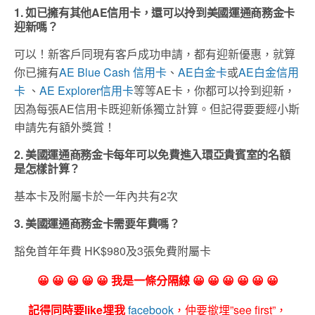
1. 如已擁有其他AE信用卡，還可以拎到美國運通商務金卡
迎新嗎？
可以！新客戶同現有客戶成功申請，都有迎新優惠，就算
你已擁有
AE Blue Cash 信用卡
、
AE白金卡
或
AE白金信用
卡
、
AE Explorer信用卡
等等AE卡，你都可以拎到迎新，
因為每張AE信用卡既迎新係獨立計算。但記得要要經小斯
申請先有額外獎賞！
2. 美國運通商務金卡每年可以免費進入環亞貴賓室的名額
是怎樣計算？
基本卡及附屬卡於一年內共有2次
3. 美國運通商務金卡需要年費嗎？
豁免首年年費 HK$980及3張免費附屬卡
😀 😀 😀 😀 😀 我是一條分隔線 😀 😀 😀 😀 😀 😀
記得同時要like埋我
facebook
，仲要撳埋”see first”，