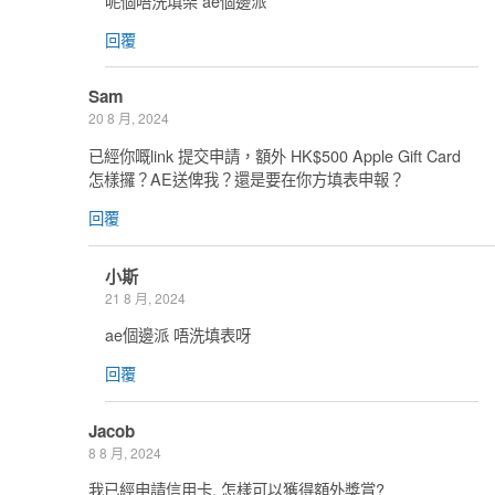
呢個唔洗填架 ae個邊派
回覆
Sam
20 8 月, 2024
已經你嘅link 提交申請，額外 HK$500 Apple Gift Card
怎樣攞？AE送俾我？還是要在你方填表申報？
回覆
小斯
21 8 月, 2024
ae個邊派 唔洗填表呀
回覆
Jacob
8 8 月, 2024
我已經申請信用卡. 怎樣可以獲得額外獎賞?