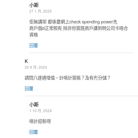
小斯
27 1 月, 2025
佢無講架 都係要網上check spending power先
商戶個d正常照有 除非你簽既商戶講到明公司卡唔合
資格
回覆
K
30 9 月, 2024
請問八達通增值，計唔計簽賬？及有冇分儲？
回覆
小斯
1 10 月, 2024
唔計迎新呀
回覆