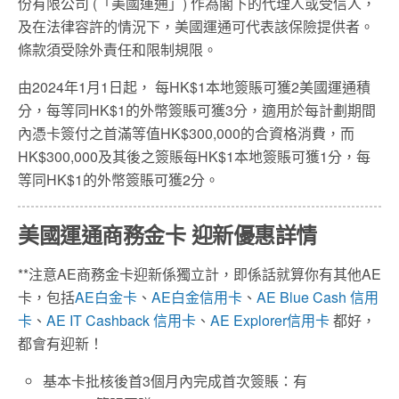
份有限公司 (「美國運通」) 作為閣下的代理人或受信人，
及在法律容許的情況下，美國運通可代表該保險提供者。
條款須受除外責任和限制規限。
由2024年1月1日起， 每HK$1本地簽賬可獲2美國運通積
分，每等同HK$1的外幣簽賬可獲3分，適用於每計劃期間
內憑卡簽付之首滿等值HK$300,000的合資格消費，而
HK$300,000及其後之簽賬每HK$1本地簽賬可獲1分，每
等同HK$1的外幣簽賬可獲2分。
美國運通商務金卡 迎新優惠詳情
**注意AE商務金卡迎新係獨立計，即係話就算你有其他AE
卡，包括
AE白金卡
、
AE白金信用卡
、
AE Blue Cash 信用
卡
、
AE IT Cashback 信用卡
、
AE Explorer信用卡
都好，
都會有迎新！
基本卡批核後首3個月內完成首次簽賬：有