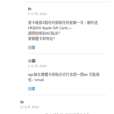
lo
3 10 月, 2024
發卡後首3個月內簽賬任何金額一次，額外送
HK$500 Apple Gift Card;—
請問知唔知AE點派?
寄實體卡到地址?
回覆
小斯
4 10 月, 2024
agc無左實體卡架啦＠＠打去問一問ae 可能係
信／email
回覆
lo
21 8 月, 2024