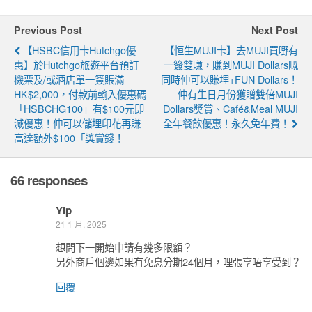
Previous Post
Next Post
【HSBC信用卡hutchgo優
【恒生MUJI卡】去MUJI買嘢有
惠】於hutchgo旅遊平台預訂
一簽雙賺，賺到MUJI Dollars嘅
機票及/或酒店單一簽賬滿
同時仲可以賺埋+FUN Dollars！
HK$2,000，付款前輸入優惠碼
仲有生日月份獲贈雙倍MUJI
「HSBCHG100」有$100元即
Dollars奬賞、Café&Meal MUJI
減優惠！仲可以儲埋印花再賺
全年餐飲優惠！永久免年費！
高達額外$100「獎賞錢！
66 responses
Yip
21 1 月, 2025
想問下一開始申請有幾多限額？
另外商戶個邊如果有免息分期24個月，哩張享唔享受到？
回覆