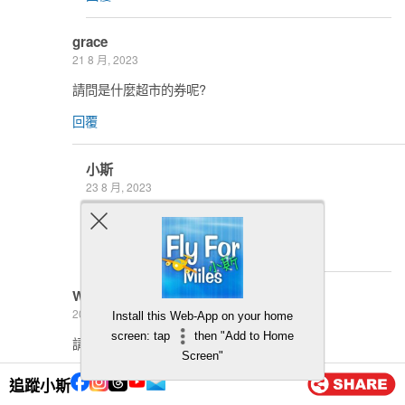
grace
21 8 月, 2023
請問是什麼超市的券呢?
回覆
小斯
23 8 月, 2023
百佳／惠康隨機一間
回覆
Wong
20 8 月, 2023
Install this Web-App on your home
screen: tap
then "Add to Home
請問年費多少？可唔可以豁免？
Screen"
回覆
追蹤小斯