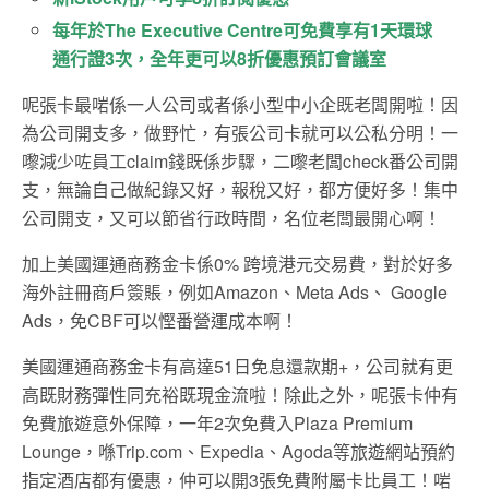
每年於The Executive Centre可免費享有1天環球
通行證3次，全年更可以8折優惠預訂會議室
呢張卡最啱係一人公司或者係小型中小企既老闆開啦！因
為公司開支多，做野忙，有張公司卡就可以公私分明！一
嚟減少咗員工claim錢既係步驟，二嚟老闆check番公司開
支，無論自己做紀錄又好，報稅又好，都方便好多！集中
公司開支，又可以節省行政時間，名位老闆最開心啊！
加上美國運通商務金卡係0% 跨境港元交易費，對於好多
海外註冊商戶簽賬，例如Amazon、Meta Ads、 Google
Ads，免CBF可以慳番營運成本啊！
美國運通商務金卡有高達51日免息還款期+，公司就有更
高既財務彈性同充裕既現金流啦！除此之外，呢張卡仲有
免費旅遊意外保障，一年2次免費入Plaza Premium
Lounge，喺Trip.com、Expedia、Agoda等旅遊網站預約
指定酒店都有優惠，仲可以開3張免費附屬卡比員工！啱