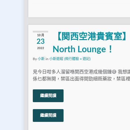
【関西空港貴賓室】
10 月
23
North Lounge！
2022
By
小斯
in
小斯遊蹤 (飛行體驗 + 遊記)
見今日咁多人溜留喺関西空港成幾個鐘😅 我想講
係乜都無開，禁區出面得間勁細既藥妝，禁區裡
繼續閱讀
繼續閱讀