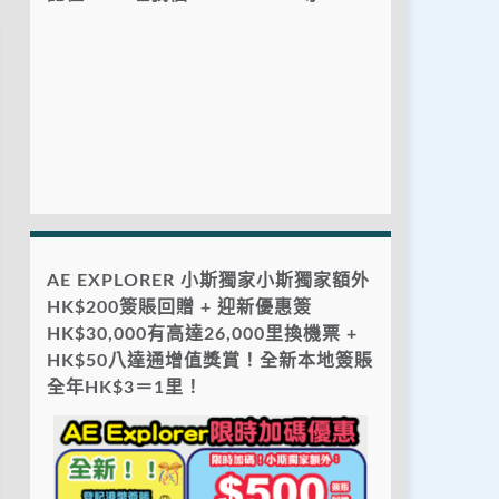
AE EXPLORER 小斯獨家小斯獨家額外
HK$200簽賬回贈 + 迎新優惠簽
HK$30,000有高達26,000里換機票 +
HK$50八達通增值獎賞！全新本地簽賬
全年HK$3＝1里！