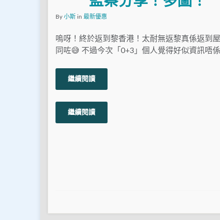
監察分享！多圖！
By
小斯
in
最新優惠
嗚呀！終於返到黎香港！太耐無返黎真係返到
同咗😅 不過今次「0+3」個人覺得好似資訊唔係
繼續閱讀
繼續閱讀