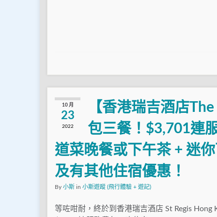
【香港瑞吉酒店The St
10 月
23
包三餐！$3,701連
2022
道菜晚餐或下午茶 + 迷
及有其他住宿優惠！
By
小斯
in
小斯遊蹤 (飛行體驗 + 遊記)
等咗咁耐，終於到香港瑞吉酒店 St Regis Hong