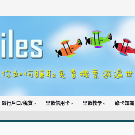
銀行戶口/稅貸
里數信用卡
里數教學
碌卡知