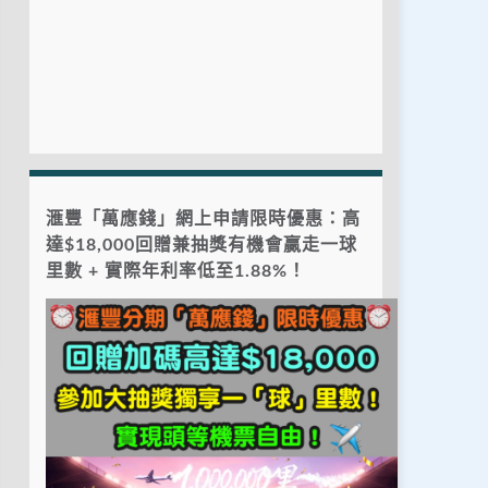
滙豐「萬應錢」網上申請限時優惠：高
達$18,000回贈兼抽獎有機會贏走一球
里數 + 實際年利率低至1.88%！