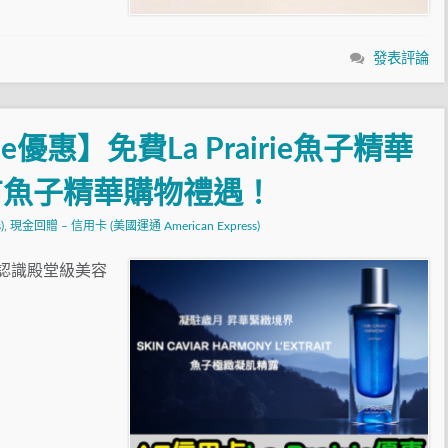
發表評論
rie優惠】免費La Prairie魚子精華
有魚子精華購物禮遇！
)
,
現金回贈 – 信用卡 (美國運通 American Express)
人都認識殿堂級美容