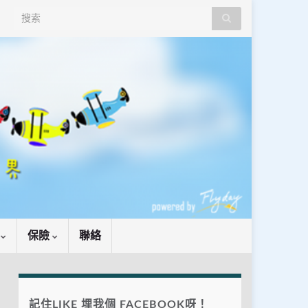
Search for:
識
保險
聯絡
記住LIKE 埋我個 FACEBOOK呀！