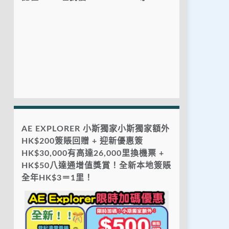
AE EXPLORER 小斯獨家小斯獨家額外
HK$200簽賬回贈 + 迎新優惠簽
HK$30,000有高達26,000里換機票 +
HK$50八達通增值獎賞！全新本地簽賬
全年HK$3＝1里！