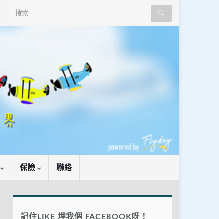
Search for:
識
保險
聯絡
記住LIKE 埋我個 FACEBOOK呀！