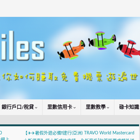
銀行戶口/稅貸
里數信用卡
里數教學
碌卡知
0
【✈️✈️暑假外遊必備❗建行(亞洲) TRAVO World Mastercard
及網上