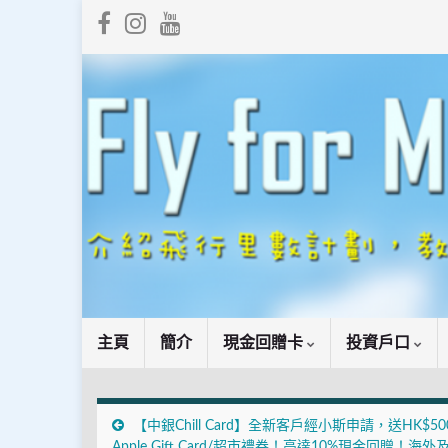
主頁
簡介
現金回贈卡
投資戶口
【中銀Chill Card】全新客戶經小斯申請，送HK$50
Apple Gift Card/超市禮券！高達10%現金回贈！海外