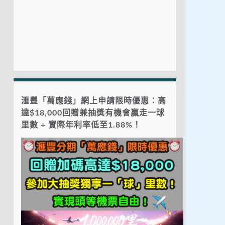
滙豐「萬應錢」網上申請限時優惠：高
達$18,000回贈兼抽獎有機會贏走一球
里數 + 實際年利率低至1.88%！