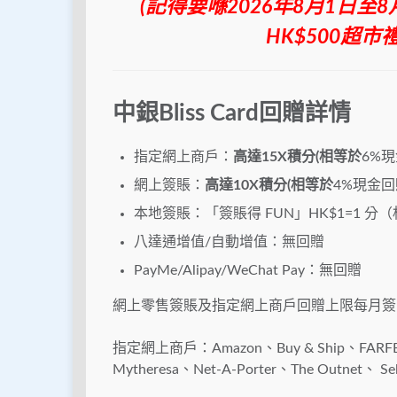
(記得要喺2026年8月1日
HK$500超市禮券/
中銀Bliss Card回贈詳情
指定網上商戶：
高達
15X積分(相等於
6%現金
網上簽賬：
高達
10X積分(相等於
4%現金回贈
本地簽賬：「簽賬得 FUN」HK$1=1 分（
八達通增值/自動增值：無回贈
PayMe/Alipay/WeChat Pay：無回贈
網上零售簽賬及指定網上商戶回贈上限每月簽HK$
指定網上商戶：Amazon、Buy & Ship、FA
Mytheresa、Net-A-Porter、The Outnet、 Sel