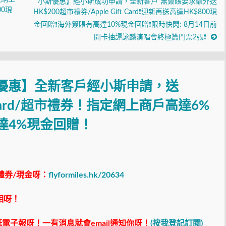
小斯優惠】經小斯成功申請，全新客戶²無簽賬要求額外送
0現
HK$200超市禮券/Apple Gift Card❗迎新再送高達HK$800現
金回贈❗海外簽賬有高達10%現金回贈❗限時快閃: 8月14日前
開卡抽譚詠麟演唱會終極篇門票2張❗
d小斯優惠】全新客戶經小斯申請，送
ift Card/超市禮券！指定網上商戶高達6%
達4%現金回贈！
禮券/現金呀：
flyformiles.hk/20634
相呀！
電子報呀！一有消息就會email通知你呀！
(按我登記訂閱)