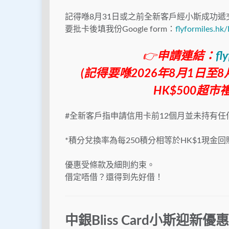
記得喺8月31日或之前全新客戶經小斯成功遞交申請，
要批卡後填我份Google form：
flyformiles.hk
👉
申請連結：
fl
(記得要喺2026年8月1日
HK$500超市禮券/
#全新客戶指申請信用卡前12個月並未持有任
*積分兌換率為每250積分相等於HK$1現金
優惠受條款及細則約束。
借定唔借？還得到先好借！
中銀Bliss Card小斯迎新優