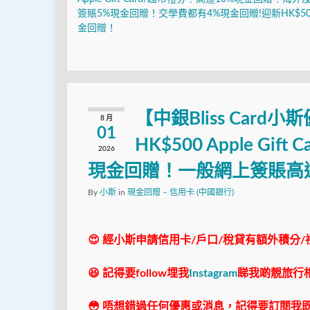
簽賬5%現金回贈！交學費都有4%現金回贈!迎新HK$50
金回贈！
【中銀Bliss Car
8 月
01
HK$500 Apple G
2026
現金回贈！一般網上簽賬高
By
小斯
in
現金回贈 – 信用卡 (中國銀行)
😍 經小斯申請信用卡/戶口/稅貸有額外積分/
😆 記得要follow埋我
Instagram
睇我啲靚旅行
😳 唔想錯過任何優惠或消息，記得要訂閱我既