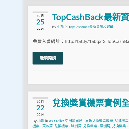
TopCashBack最
10 月
25
By
小斯
in
TopCashBack最新資訊及教學
2014
免費入會網址：http://bit.ly/1abqxfS TopCashB
繼續閱讀
兌換獎賞機票實例
10 月
22
2014
By
小斯
in
Asia Miles 亞洲萬里通 - 里數兌換機票教學
,
兌換機票 
機票 - 東歐篇
,
兌換機票 - 歐洲篇
,
兌換機票 - 澳洲篇
,
兌換機票 -