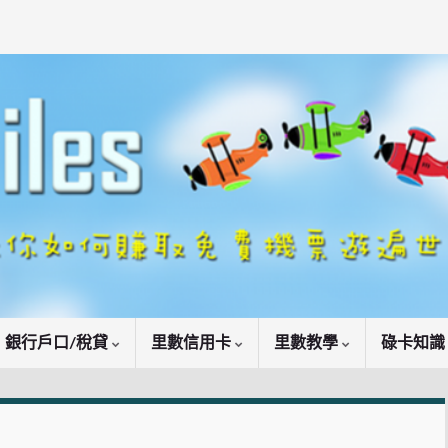
銀行戶口/稅貸
里數信用卡
里數教學
碌卡知