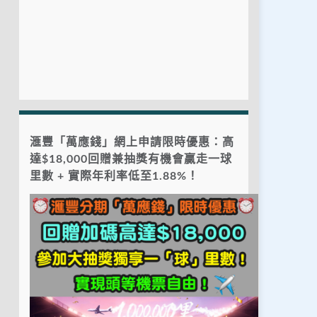
滙豐「萬應錢」網上申請限時優惠：高
達$18,000回贈兼抽獎有機會贏走一球
里數 + 實際年利率低至1.88%！