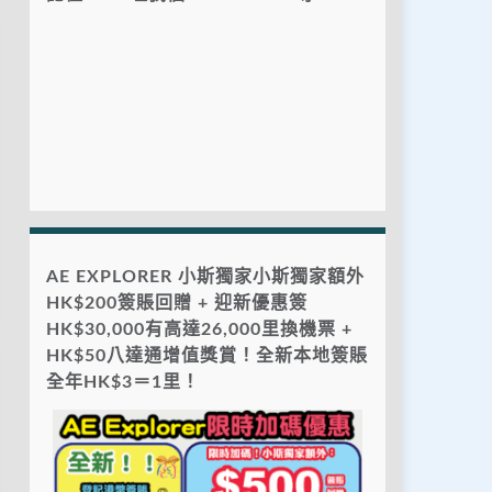
AE EXPLORER 小斯獨家小斯獨家額外
HK$200簽賬回贈 + 迎新優惠簽
HK$30,000有高達26,000里換機票 +
HK$50八達通增值獎賞！全新本地簽賬
全年HK$3＝1里！