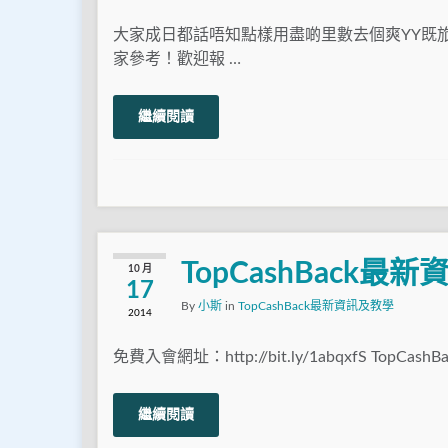
大家成日都話唔知點樣用盡啲里數去個爽YY既
家參考！歡迎報 …
繼續閱讀
TopCashBack最
10 月
17
By
小斯
in
TopCashBack最新資訊及教學
2014
免費入會網址：http://bit.ly/1abqxfS TopCashB
繼續閱讀