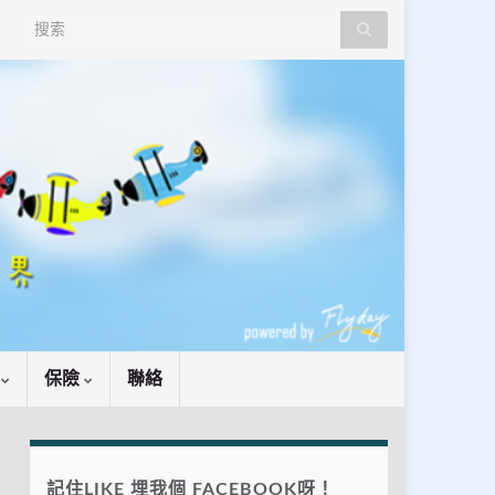
Search for:
識
保險
聯絡
記住LIKE 埋我個 FACEBOOK呀！