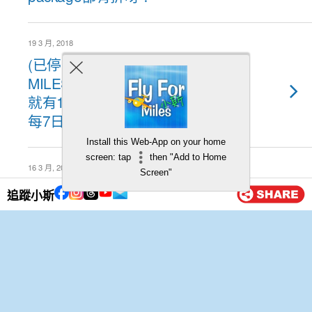
19 3 月, 2018
(已停止業務) 全新儲里數APP
MILESLIFE邁生活！食$300飯
就有1,187.5里賺到！每日簽到
每7日再可賺多高達200里！
Install this Web-App on your home
screen: tap
then "Add to Home
16 3 月, 2018
Screen"
759阿信屋用WeChat Pay香港錢
追蹤小斯
包付款每HK$30即扣$HK10！每
日可享優惠1次！最多享有10
次！同場加插Wechat Pay 微信
支付信用卡儲分教學！
15 3 月, 2018