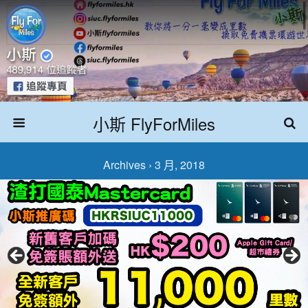
小斯 FlyForMiles
Archives › 3 月, 2018