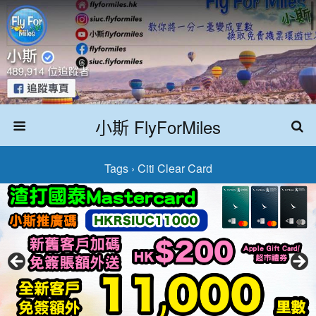
小斯 FlyForMiles
Tags › Citi Clear Card