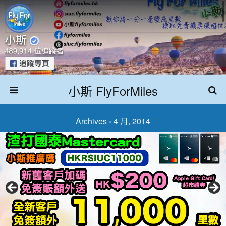
小斯 FlyForMiles
Archives › 4 月, 2014