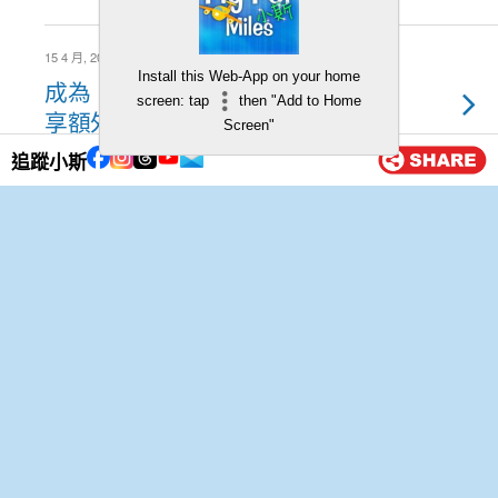
15 4 月, 2014
Install this Web-App on your home
成為「亞洲萬里通」美食家，獲
screen: tap
then "Add to Home
享額外300「亞洲萬里通」里數
Screen"
追蹤小斯
14 4 月, 2014
関西深度遊必備 – Kansai WIDE
Area Pass
12 4 月, 2014
東亞銀行2百萬獎分月月賞
12 4 月, 2014
TopCashBack最新資訊（14年4