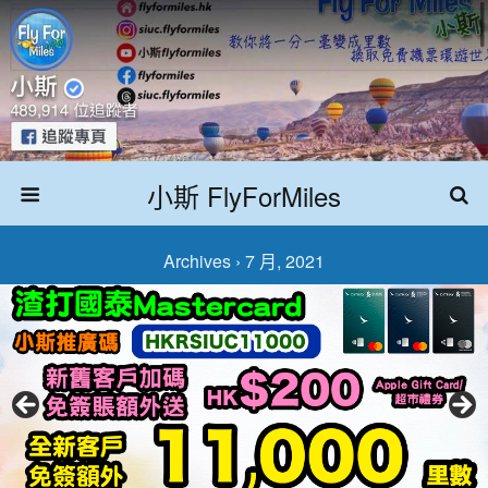
小斯 FlyForMiles
Archives › 7 月, 2021