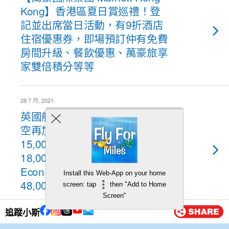
Kong】香港區夏日賞巡禮！登
記並出席當日活動，有9折酒店
住宿優惠券，即場預訂仲有免費
房間升級、餐飲優惠、萬豪旅享
家雙倍積分等等
28 7 月, 2021
英國航空 British Airways 夥伴航
空再加價！來回Econ台北
15,000里、曼谷Econ最低
18,000里 (國泰20,000里)、日本
Econ 21,000里 Business最少
Install this Web-App on your home
48,000里！
screen: tap
then "Add to Home
Screen"
追蹤小斯
27 7 月, 2021