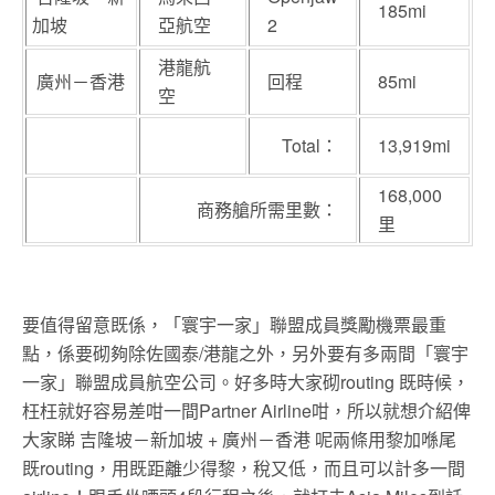
185mi
加坡
亞航空
2
港龍航
廣州－香港
回程
85mi
空
Total：
13,919mi
168,000
商務艙所需里數：
里
要值得留意既係，「寰宇一家」聯盟成員獎勵機票最重
點，係要砌夠除佐國泰/港龍之外，另外要有多兩間「寰宇
一家」聯盟成員航空公司。好多時大家砌routing 既時候，
枉枉就好容易差咁一間Partner Airline咁，所以就想介紹俾
大家睇 吉隆坡－新加坡 + 廣州－香港 呢兩條用黎加喺尾
既routing，用既距離少得黎，稅又低，而且可以計多一間