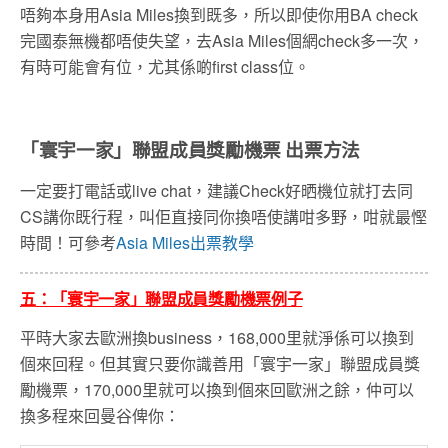
唔夠本身用Asia Miles換到既多，所以即使你用BA check
完國泰無機都唔使失望，去Asia Miles個網check多一次，
有時可能會有位，尤其係啲first class位。
「寰宇一家」聯盟成員獎勵機票 出票方法
一定要打電話或live chat，建議Check好晒機位就打去同
CS講你既行程，叫佢直接同你換唔使講咁多野，咁就最慳
時間！可參考
Asia Miles出票教學
五：「寰宇一家」聯盟成員獎勵機票例子
平時大家去歐洲換business，168,000里就淨係可以換到
個來回程。但其實只要你識善用「寰宇一家」聯盟成員獎
勵機票，170,000里就可以換到個來回歐洲之餘，仲可以
換多程來回曼谷俾你：