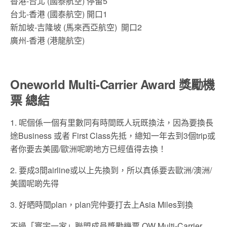
香港-台北 (國泰航空) 停留5
台北-香港 (國泰航空) 開口1
新加坡-吉隆坡 (馬來西亞航空) 開口2
廣州-香港 (港龍航空)
Oneworld Multi-Carrier Award 獎勵機
票 總結
1. 呢個係一個有里數同有時間既人玩既換法，因為要換長
途Business 或者 First Class先抵，總知一年去到3個trip或
者你要去美國/歐洲呢啲地方已經值得去換！
2. 要成3間airline或以上先換到，所以真係要去歐洲/澳洲/
美國呢啲先得
3. 好晒時間plan，plan完仲要打去上Asia Miles到換
不過「寰宇一家」聯盟成員獎勵機票 OW Multi-Carrier