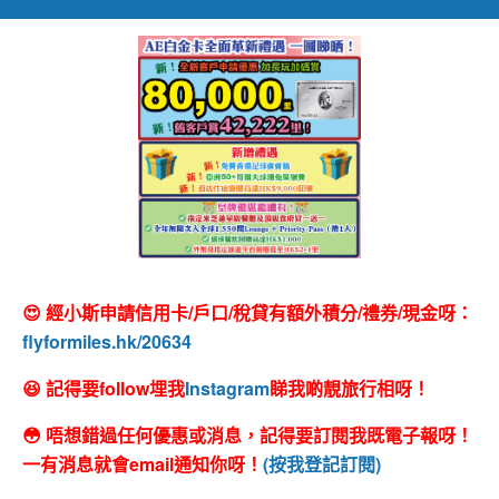
😍 經小斯申請信用卡/戶口/稅貸有額外積分/禮券/現金呀：
flyformiles.hk/20634
😆 記得要follow埋我
Instagram
睇我啲靚旅行相呀！
😳 唔想錯過任何優惠或消息，記得要訂閱我既電子報呀！
一有消息就會email通知你呀！
(按我登記訂閱)