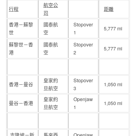
航空公
行程
距離
司
香港－蘇黎
國泰航
Stopover
5,777 mi
世
空
1
蘇黎世－香
國泰航
Stopover
5,777 mi
港
空
2
皇家約
Stopover
香港－曼谷
1,050 mi
旦航空
3
皇家約
Openjaw
曼谷－香港
1,050 mi
旦航空
1
吉隆坡－新
馬來西
Openjaw