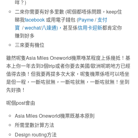
咩？)
二來你需要有好多里數 (呢個都唔係問題，keep住
睇我
facebook
或用電子錢包 (
Payme
/
支付
寶
/
wechat
/
八達通)，
甚至係
信用卡迎新
都肯定你
賺到好多
三來要有機位
雖然呢隻Asia Miles Oneworld機票喺某程度上係幾抵！基
本上你一年去到3個trip或者你要去美國/歐洲呢啲地方已經
值得去換！但我要再提多次大家，呢隻機票係唔可以唔坐
是但一程，一斷咗就無，一斷咗就無，一斷咗就無！坐到
先好換！
呢個post會由
Asia Miles Oneworld機票既基本原則
所需里數計算方法
Design routing方法