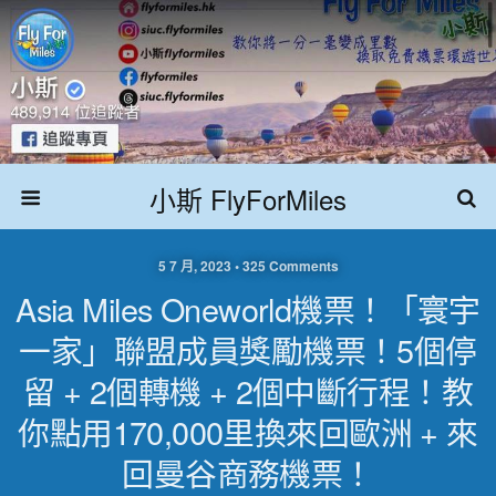
小斯 FlyForMiles
5 7 月, 2023 • 325 Comments
Asia Miles Oneworld機票！「寰宇
一家」聯盟成員獎勵機票！5個停
留 + 2個轉機 + 2個中斷行程！教
你點用170,000里換來回歐洲 + 來
回曼谷商務機票！