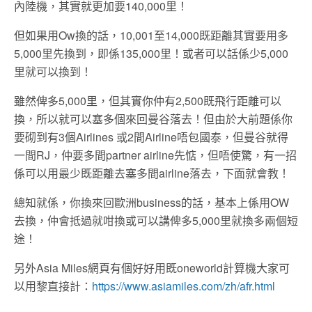
內陸機，其實就更加要140,000里！
但如果用Ow換的話，10,001至14,000既距離其實要用多
5,000里先換到，即係135,000里！或者可以話係少5,000
里就可以換到！
雖然俾多5,000里，但其實你仲有2,500既飛行距離可以
換，所以就可以塞多個來回曼谷落去！但由於大前題係你
要砌到有3個Airlines 或2間Airline唔包國泰，但曼谷就得
一間RJ，仲要多間partner airline先惦，但唔使驚，有一招
係可以用最少既距離去塞多間airline落去，下面就會教！
總知就係，你換來回歐洲business的話，基本上係用OW
去換，仲會抵過就咁換或可以講俾多5,000里就換多兩個短
途！
另外Asia Miles網頁有個好好用既oneworld計算機大家可
以用黎直接計：
https://www.asiamiles.com/zh/afr.html