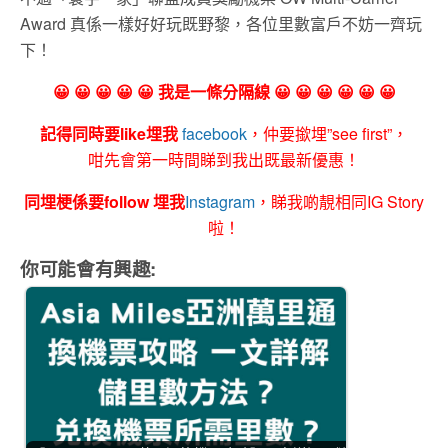
Award 真係一樣好好玩既野黎，各位里數富戶不妨一齊玩
下！
😀 😀 😀 😀 😀 我是一條分隔線 😀 😀 😀 😀 😀 😀
記得同時要like埋我
facebook
，仲要撳埋”see first”，
咁先會第一時間睇到我出既最新優惠！
同埋梗係要follow 埋我
Instagram
，睇我啲靚相同IG Story
啦！
你可能會有興趣: