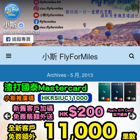
小斯 FlyForMiles
Archives › 5 月, 2013