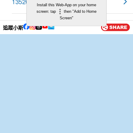
13520系列 – 歐洲四國渡蜜月篇
Install this Web-App on your home
screen: tap
then "Add to Home
Screen"
20 5 月, 2013
追蹤小斯
一生人一次 – 傳說中只要看見極
光，就會幸福一輩子！
17 5 月, 2013
媽媽最愛 – CITIBANK
REWARDS信用卡
15 5 月, 2013
22000里玩盡韓國3地？