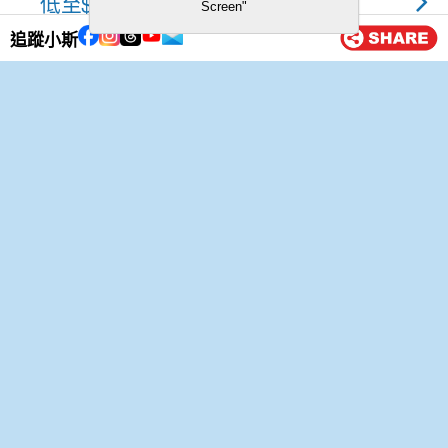
低至$1.23一里及英航額外20%
Screen"
里數
追蹤小斯
7 7 月, 2014
夏日熱辣辣，建行銀聯海外簽賬
額外最高10X積分
4 7 月, 2014
TopCashBack最新資訊（14年7
月4日至7月10日)
3 7 月, 2014
東亞夏日海外簽賬奬賞