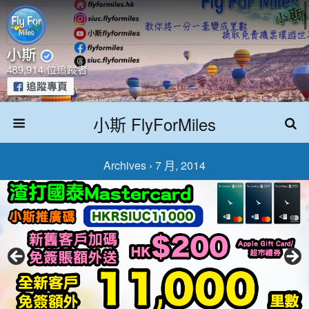
小斯 FlyForMiles
Archives › 7 月, 2014