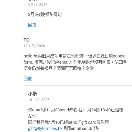
4 2 月, 2026
2月3夜晚都黎得切
回覆
TC
17 1 月, 2026
hello 早兩個月成功申請左citi稅貸，但遲左幾日填google
form, 填完之後已經email左你地講返但沒有回覆，唔知會
唔會仍然有禮品？請問可否跟進？謝謝
回覆
小斯
18 1 月, 2026
你email係11月23send俾我 我11月24既13:49已經覆
左你
同埋我見我1月10已經send埋gift card俾你啊
gift@flyformiles.hk
呢個email send出黎