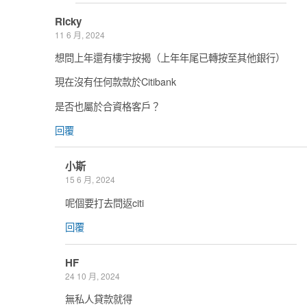
Ricky
11 6 月, 2024
想問上年還有樓宇按揭（上年年尾已轉按至其他銀行）
現在沒有任何款款於Citibank
是否也屬於合資格客戶？
回覆
小斯
15 6 月, 2024
呢個要打去問返citi
回覆
HF
24 10 月, 2024
無私人貸款就得