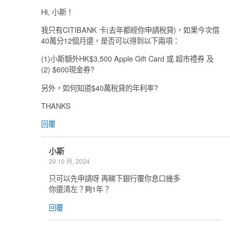
Hi, 小斯！
我只有CITIBANK 卡(去年都經你申請稅貸)，如果今次借
40萬分12個月還，是否可以得到以下兩項：
(1)小斯額外HK$3,500 Apple Gift Card 或 超市禮券 及
(2) $600現金券?
另外，如何知道$40萬稅貸的年利率?
THANKS
回覆
小斯
29 10 月, 2024
只可以先申請呀 再睇下銀行覆你息口幾多
你還清左？夠1年？
回覆