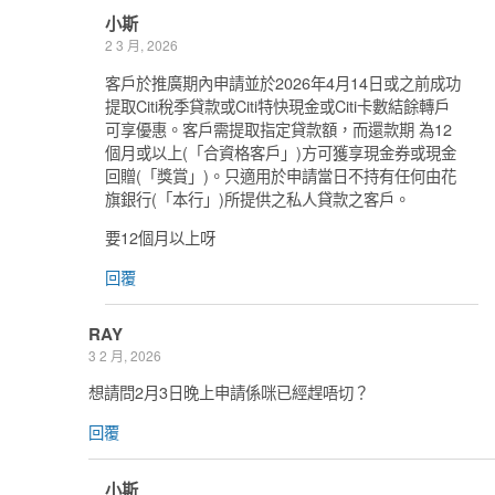
小斯
2 3 月, 2026
客戶於推廣期內申請並於2026年4月14日或之前成功
提取Citi稅季貸款或Citi特快現金或Citi卡數結餘轉戶
可享優惠。客戶需提取指定貸款額，而還款期 為12
個月或以上(「合資格客戶」)方可獲享現金券或現金
回贈(「獎賞」)。只適用於申請當日不持有任何由花
旗銀行(「本行」)所提供之私人貸款之客戶。
要12個月以上呀
回覆
RAY
3 2 月, 2026
想請問2月3日晚上申請係咪已經趕唔切？
回覆
小斯