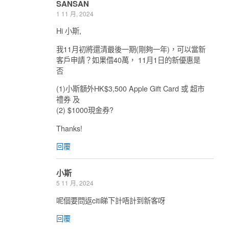
SANSAN
1 11 月, 2024
Hi 小斯,
我11月初將還清最後一期(剛夠一年)，可以當新
客戶申請？如果借40萬， 11月1日的新優惠是
否
(1)小斯額外HK$3,500 Apple Gift Card 或 超市
禮券 及
(2) $1000現金券?
Thanks!
回覆
小斯
5 11 月, 2024
呢個要問返citi睇下計唔計到新客呀
回覆