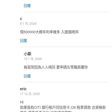
回覆
c
9 1 月, 2026
借500000大概年利率幾多 入面搵唔到
回覆
小斯
10 1 月, 2026
無寫架因為人人唔同 要申請左等職員覆你
回覆
eric
17 12 月, 2025
HI
如果我有CITI 銀行帳戶同信用卡,Citi 稅季貸款 合資格新