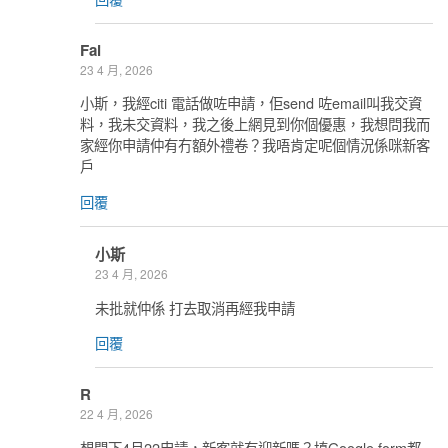
Fai
23 4 月, 2026
小斯，我經citi 電話做咗申請，佢send 咗email叫我交資
料，我未交資料，我之後上網見到你個優惠，我想問我而
家經你申請仲有冇額外禮卷？我唔肯定呢個情況係咪新客
戶
回覆
小斯
23 4 月, 2026
未批就仲係 打去取消再經我申請
回覆
R
22 4 月, 2026
想問下4月22申請，新客就有迎新嗎？填Google form都