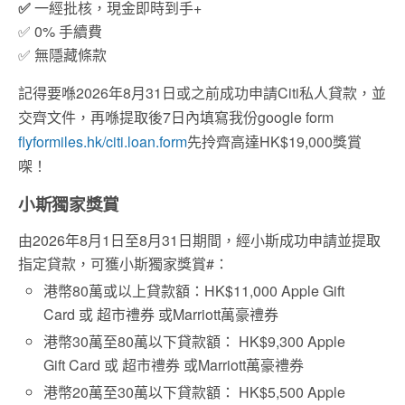
✅
一經批核，現金即時到手+
✅ 0% 手續費
✅ 無隱藏條款
2026
8
31
Citi
記得要喺
年
月
日或之前成功申請
私人貸款，
並
7
google form
交齊文件，再喺提取後
日內填寫我份
flyformiles.hk/citi.loan.form
HK$19,000
先
拎齊高達
獎賞
㗎！
小斯獨家獎賞
由2026年8月1日至8月31日期間，經小斯成功申請並提取
指定貸款，可獲小斯獨家獎賞#：
港幣
80
萬或以上貸款額
：HK$11,000 Apple Gift
Card 或 超市禮券 或Marriott萬豪禮券
港幣30萬至80萬以下貸款額： HK$9,300 Apple
Gift Card 或 超市禮券 或Marriott萬豪禮券
港幣20萬至30萬以下貸款額： HK$5,500 Apple