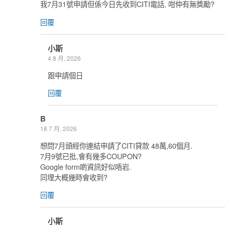
我7月31號申請但係今日先收到CITI電話, 咁仲有無獎勵?
回覆
小斯
4 8 月, 2026
跟申請個日
回覆
B
18 7 月, 2026
想問7月頭經你連結申請了CITI貸款 48萬,60個月.
7月9號已批,會有幾多COUPON?
Google form啲資訊好似唔岩.
同埋大概幾時會收到?
回覆
小斯