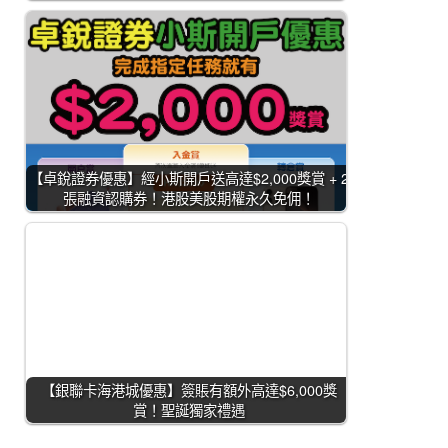
【卓銳證券優惠】經小斯開戶送高達$2,000獎賞 + 2
張融資認購券！港股美股期權永久免佣！
【銀聯卡海港城優惠】簽賬有額外高達$6,000獎
賞！聖誕獨家禮遇