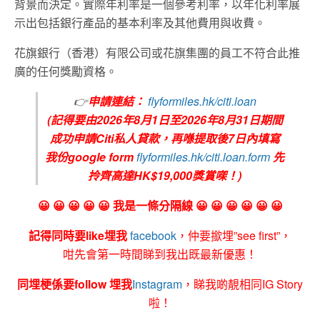
背景而決定。實際年利率是一個參考利率，以年化利率展
示出包括銀行產品的基本利率及其他費用與收費。
花旗銀行（香港）
有限公司或花旗集團的員工不符合此推
廣的任何獎勵資格。
👉
申請連結：
flyformiles.hk/citi.loan
(
記得要由2026年8月1日至2026年8月31日期間
成功申請Citi私人貸款，再喺提取後7日內填寫
我份google form
flyformiles.hk/citi.loan.form
先
拎齊高達HK$19,000獎賞㗎！)
😀 😀 😀 😀 😀 我是一條分隔線 😀 😀 😀 😀 😀 😀
記得同時要like埋我
facebook
，仲要撳埋”see first”，
咁先會第一時間睇到我出既最新優惠！
同埋梗係要follow 埋我
Instagram
，睇我啲靚相同IG Story
啦！