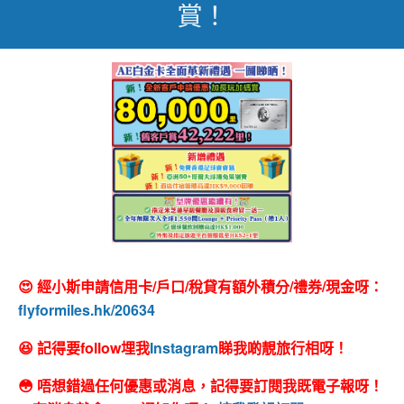
賞！
😍 經小斯申請信用卡/戶口/稅貸有額外積分/禮券/現金呀：
flyformiles.hk/20634
😆 記得要follow埋我
Instagram
睇我啲靚旅行相呀！
😳 唔想錯過任何優惠或消息，記得要訂閱我既電子報呀！