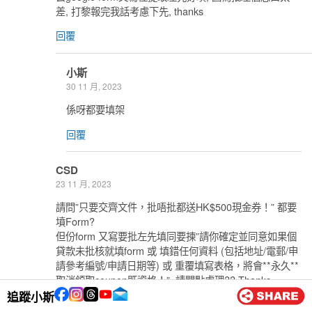
差, 打黎報完我話考慮下先, thanks
回覆
小斯
30 11 月, 2023
係呀都要填架
回覆
CSD
23 11 月, 2023
請問”只要交齊文件，批唔批都送HK$500現金券！” 都要
墳Form?
但份form 又寫要批左先填同要揀”請你確定並同意如果個
貸款未批核就填form 或 填錯任何資料 (包括地址/電郵/申
請參考編號/申請日期等) 或 重覆填寫表格，將會**永久**
取消領取coupon既資格！”, 請問點處理?? Thanks.
追蹤小斯
回覆