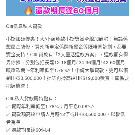
Citi低息私人貸款
小斯加碼優惠！大/小額貸款小斯獎賞全線加碼啦！無論係
想屋企裝修、買架新車定係翻新屋企等既唔同計劃，都要
資金支持！
Citi
貸款有「
3
大靈活還款方案」，還款期有得
畀你揀，分別包括長達
12-18
個月
/ 24-36
個月
/ 42-
60
個月
嘅還款期～年利率低至
1.78%^
！申請大額貸款，更可以借
到
HK$3,500,000
！批咗再拎高達
HK$19,000
獎賞！真係要
把握機會！
Citi 私人貸款既特點有：
✅ 實際年利率低至1.78%；月平息0.08%^
✅ 貸款額高達申請人月薪12倍或HK$3,500,000，以較低
者為準
✅ 還款期長達60個月