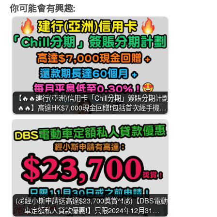
你可能會有興趣:
【🔥🔥建行(亞洲)信用卡「Chill分期」簽賬分期計劃
🔥🔥】高達HK$7,000現金回贈❗包括首次經手機…
(💰經小斯申請送高達$23,700獎賞^❗💰)【DBS電動
車定額私人貸款優惠❗】只限2024年12月31…