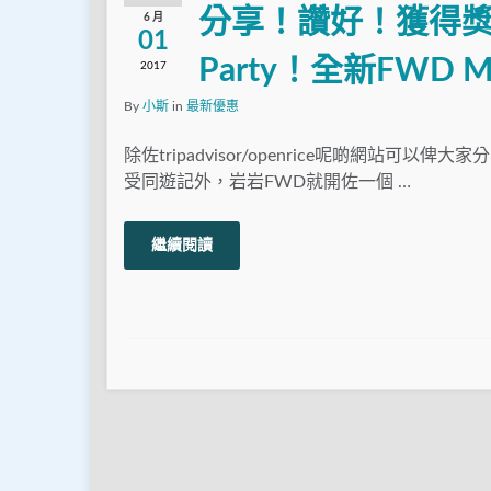
分享！讚好！獲得獎賞！
6 月
01
Party！全新FWD
2017
By
小斯
in
最新優惠
除佐tripadvisor/openrice呢啲網站可以俾
受同遊記外，岩岩FWD就開佐一個 …
繼續閱讀