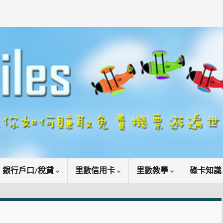
銀行戶口/稅貸
里數信用卡
里數教學
碌卡知