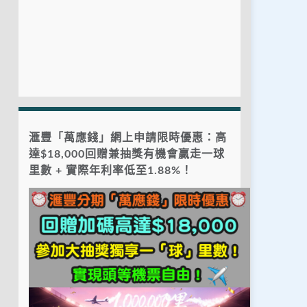
滙豐「萬應錢」網上申請限時優惠：高
達$18,000回贈兼抽獎有機會贏走一球
里數 + 實際年利率低至1.88%！