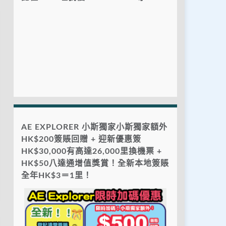
AE EXPLORER 小斯獨家小斯獨家額外
HK$200簽賬回贈 + 迎新優惠簽
HK$30,000有高達26,000里換機票 +
HK$50八達通增值獎賞！全新本地簽賬
全年HK$3＝1里！