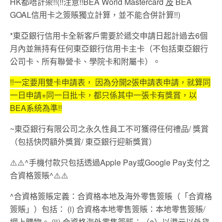
HK都唔計架!!(!!注意!!BEA World Mastercard
及
BEA
GOAL信用卡之簽賬獨立計算，並不能合併計算!!)
*東亞銀行信用卡全新客戶需要於遞交申請日起計過去6個
月內並無持有任何東亞銀行信用卡主卡（不包括東亞銀行
公司卡、所有聯營卡、學院卡和附屬卡）。
!!一定要用雙卡申請表， 因為分開2張申請表申請，就算同
一日申請+同一日批卡，都只係其中一張卡有獎賞，以
BEA系統為準!!
~東亞銀行有限公司之永久性員工不可獲得任何禮品/ 獎賞
（包括快閃額外獎賞/ 東亞銀行迎新獎賞）
⚠️⚠️^手機付款只包括透過Apple Pay或Google Pay支付之
合資格簽賬^⚠️⚠️
^合資格簽賬定義：合資格本地及海外零售簽賬（「合資格
簽賬」）包括： (i) 合資格本地零售簽賬：本地零售簽賬/
網上購物。 (ii) 合資格海外零售簽賬：（a）以港元以外貨