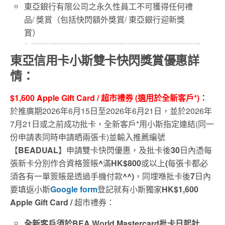
東亞銀行有限公司之永久性員工不可獲得任何禮
品
/
獎賞（包括快閃額外獎賞
/
東亞銀行迎新獎
賞）
東亞信用卡小斯雙卡快閃獎賞優惠詳
情
：
$1,600 Apple Gift Card /
超市禮券
(
適用於全新
客戶*
)
：
於推廣期
2026
年6月15日至
2026
年6
月21
日
，
並
於
2026
年
7
月21
日或之前成功批卡，全新客戶
*
用小斯指定連結
(
同一
份申請表同時申請晒兩張卡
)
並輸入推薦編號
【
BEADUAL
】申請雙卡快閃優惠，及批卡後
30
日內憑每
張新卡分別作合資格簽賬
^
滿
HK$800
或以上
(
每張卡都必
須各有一單簽賬是透過手機付款
^^)
，同埋喺批卡後
7
日內
要填返小斯
Google form
登記就有小斯獨家
HK$1,600
Apple Gift Card /
超市禮券：
全新客戶須於BEA World Mastercard批卡日起計