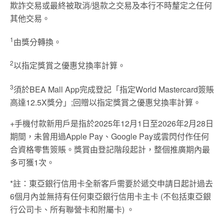
欺詐交易或最終被取消/退款之交易及本行不時釐定之任何
其他交易。
1
由獎分轉換。
2
以指定獎賞之優惠兌換率計算。
3
須於BEA Mall App完成登記「指定World Mastercard簽賬
高達12.5X獎分」;回贈以指定獎賞之優惠兌換率計算。
+手機付款新用戶是指於2025年12月1日至2026年2月28日
期間，未曾用過Apple Pay、Google Pay或雲閃付作任何
合資格零售簽賬。獎賞由登記階段起計，整個推廣期內最
多可獲1次。
*註：東亞銀行信用卡全新客戶需要於遞交申請日起計過去
6個月內並無持有任何東亞銀行信用卡主卡 (不包括東亞銀
行公司卡、所有聯營卡和附屬卡) 。