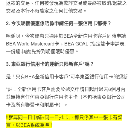
退款的交易、任何被發現為欺詐交易或最終被取消/退款之
交易及本行不時釐定之任何其他交易。
2. 今次呢個優惠係唔係申請任何一張信用卡都得？
唔係呀，今次優惠只適用於BEA全新信用卡客戶同時申請
BEA World Mastercard卡 + BEA GOAL (指定雙卡申請表,
一份過申請)先拎到呢個限時優惠。
3. 東亞銀行信用卡的迎新只限新客戶*嗎？
是！只有BEA全新信用卡客戶*可享東亞銀行信用卡的迎新
*註：全新信用卡客戶需要於遞交申請日起計過去6個月內
並無持有任何東亞銀行信用卡主卡（不包括東亞銀行公司
卡及所有聯營卡和附屬卡）。
!!就算同一日申請+同一日批卡,，都只係其中一張卡有獎
賞，以BEA系統為準!!