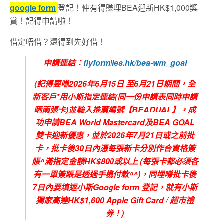
google form
登記！仲有得賺埋BEA迎新HK$1,000獎
賞！記得申請啦！
借定唔借？還得到先好借！
申請連結：
flyformiles.hk/bea-wm_goal
(
記得要喺
2026
年6
月
15
日
至6
月21
日期間，全
新客戶
*
用小斯指定連結
(
同一份申請表同時申請
晒兩張卡
)
並輸入推薦編號【
BEADUAL
】，成
功申請
BEA World Mastercard
及
BEA GOAL
雙卡迎新優惠，並於
2026
年7
月21
日或之前批
卡，批卡後
30
日內憑
每張新卡
分別作合資格簽
賬
^
滿指定金額
HK$800
或以上
(
每張卡都必須各
有一單簽賬是透過手機付款
^^)
，同埋喺批卡後
7
日內要填返小斯
Google form
登記，就有小斯
獨家高達
HK$1,600 Apple Gift Card /
超市禮
券！
)