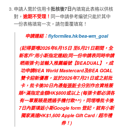
申請人需於信用卡
批核後7日
內填寫此表格以供核
對，
逾期不受理！
同一申請參考編號只能於其中
一份表格填寫一次，請勿重覆填寫！
申請連結：
flyformiles.hk/bea-wm_goal
(
記得要喺
2026
年6
月
15
日
至6
月21
日期間，全
新客戶
*
用小斯指定連結
(
同一份申請表同時申請
晒兩張卡
)
並輸入推薦編號【
BEADUAL
】，成
功申請
BEA World Mastercard
及
BEA GOAL
雙卡迎新優惠，並於
2026
年7
月21
日或之前批
卡，批卡後
30
日內憑
每張新卡
分別作合資格簽
賬
^
滿指定金額
HK$800
或以上
(
每張卡都必須各
有一單簽賬是透過手機付款
^^)
，同埋喺批卡後
7
日內要填返小斯
Google form
登記，就有小斯
獨家高達
HK$1,600 Apple Gift Card /
超市禮
券！
)