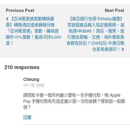
Previous Post
Next Post
【亞洲萬里通里數轉換優
【東亞銀行信用卡kkday優惠】
惠】轉換酒店或會籍積分做
買旅遊產品輸入指定優惠碼，減
「亞洲萬里通」里數，賺高達
高達HK$685！酒店、機票、旅
額外10%里數！最高可拎3,000
行團及郵輪、交通、海外餐飲美
里！
食都有折扣！Chill住玩 中港日韓
台星馬泰越印！
210 responses
Cheung
19 7 月, 2026
請問批卡後一個月內最少要有一次手機付款，咁 Apple
Pay 手機付款有冇指定最少簽一次的金額？譬如話一蚊都
得？
回覆