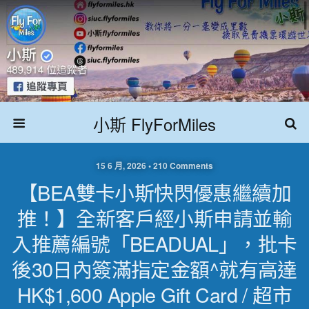
小斯 FlyForMiles
15 6 月, 2026 • 210 Comments
【BEA雙卡小斯快閃優惠繼續加
推！】全新客戶經小斯申請並輸
入推薦編號「BEADUAL」，批卡
後30日內簽滿指定金額^就有高達
HK$1,600 Apple Gift Card / 超市