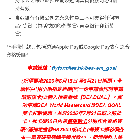
持卡人之賬戶於推廣期及迎新獎賞發放時必須維
持有效
東亞銀行有限公司之永久性員工不可獲得任何禮
品
/
獎賞（包括快閃額外獎賞
/
東亞銀行迎新獎
賞）
^^手機付款只包括透過Apple Pay或Google Pay支付之合
資格簽賬^
申請連結：
flyformiles.hk/bea-wm_goal
(
記得要喺
2026
年6
月
15
日
至6
月21
日期間，全
新客戶
*
用小斯指定連結
(
同一份申請表同時申請
晒兩張卡
)
並輸入推薦編號【
BEADUAL
】，成
功申請
BEA World Mastercard
及
BEA GOAL
雙卡迎新優惠，並於
2026
年7
月21
日或之前批
卡，批卡後
30
日內憑
每張新卡
分別作合資格簽
賬
^
滿指定金額
HK$800
或以上
(
每張卡都必須各
有一單簽賬是透過手機付款
^^)
，同埋喺批卡後