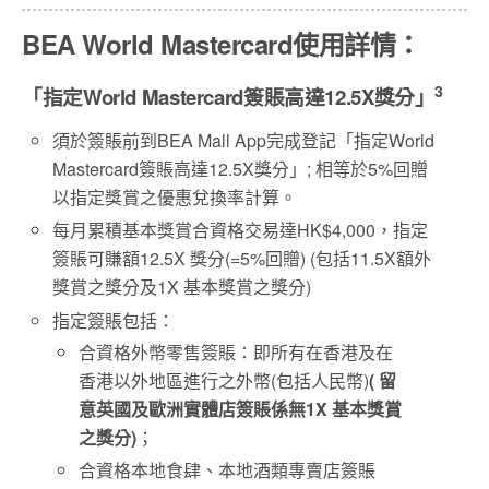
BEA World Mastercard
使用詳情：
3
「指定
World Mastercard
簽賬高達
12.5X
獎分」
須於簽賬前到BEA Mall App完成登記「指定World
Mastercard簽賬高達12.5X獎分」; 相等於5%回贈
以指定獎賞之優惠兌換率計算。
每月累積基本獎賞合資格交易達HK$4,000，指定
簽賬可賺額12.5X 獎分(=5%回贈) (包括11.5X額外
獎賞之獎分及1X 基本獎賞之獎分)
指定簽賬包括：
合資格外幣零售簽賬：即所有在香港及在
香港以外地區進行之外幣(包括人民幣)
(
留
意英國及歐洲實體店簽賬係無
1X
基本獎賞
之獎分
)
；
合資格本地食肆、本地酒類專賣店簽賬