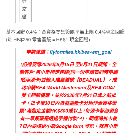
地
交
通
基本回贈 0.4%：合資格零售簽賬享無上限 0.4%現金回贈
(每 HK$250 零售簽賬 = HK$1 現金回贈)
申請連結：
flyformiles.hk/bea-wm_goal
(
記得要喺
2026
年6
月
15
日
至6
月21
日期間，全
新客戶
*
用小斯指定連結
(
同一份申請表同時申請
晒兩張卡
)
並輸入推薦編號【
BEADUAL
】，成
功申請
BEA World Mastercard
及
BEA GOAL
雙卡迎新優惠，並於
2026
年7
月21
日或之前批
卡，批卡後
30
日內憑
每張新卡
分別作合資格簽
賬
^
滿指定金額
HK$800
或以上
(
每張卡都必須各
有一單簽賬是透過手機付款
^^)
，同埋喺批卡後
7
日內要填返小斯
Google form
登記，就有小斯