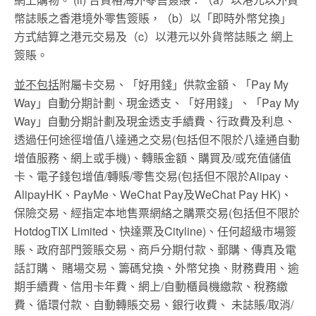
幣誌賬之香港境外零售簽賬，（b）以「即時外幣兌換」
方式結算之港元交易及（c）以港元以外貨幣誌賬之 網上
簽賬。
並不包括
附屬卡交易、「好用錢」供款金額、「Pay My
Way」自動分期計劃、現金透支、「好用錢」、「Pay My
Way」自動分期計劃及現金透支手續費、行政費及利息、
透過任何途徑增值八達通之交易(包括但不限於八達通自動
增值服務、網上或手機)、轉賬金額、購買及/或充值儲值
卡、電子錢包增值/轉賬/零售交易(包括但不限於Alipay、
AlipayHK、PayMe、WeChat Pay及WeChat Pay HK)、
保險交易、經指定本地售票網絡之購票交易(包括但不限於
HotdogTIX Limited、快達票及Cityline)、任何超級市場簽
賬、政府部門簽賬交易、商戶分期付款、郵購、傳真及電
話訂購、 賭場交易、籌碼兌換、外幣兌換、財務費用、逾
期手續費、信用卡年費、網上/自動櫃員機繳款、稅務繳
費、循環付款、自動轉賬交易、銀行收費、 未誌賬/取消/