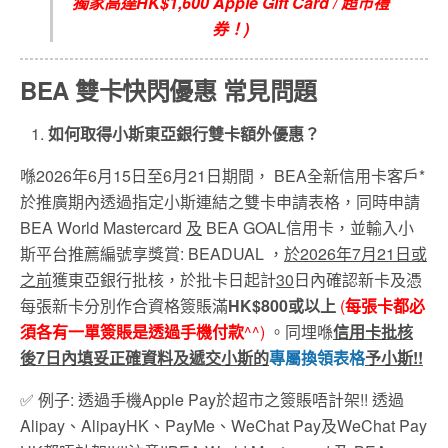
獨家高達
HK$1,600 Apple Gift Card /
超市禮
券！
)
BEA 雙卡快閃優惠
常見問題
如何取得小斯東亞銀行雙卡額外優惠？
喺2026年6月15日至6月21日期間， BEA全新信用卡客戶*
於推廣期內透過指定小斯連結之雙卡申請表格，同時申請
BEA World Mastercard
及
BEA GOAL信用卡，並輸入小
斯平台推薦編號享獎賞: BEADUAL ，
於
2026
年7
月21
日或
之前
獲東亞銀行批核，於批卡日起計
30
日內確認新卡及憑
每張新卡分別作合資格簽賬滿
HK$800
或以上
(
每張卡都必
須各有一單簽賬是透過手機付款
^^)
。同埋喺
信用卡批核
後
7
日內填妥正確資料及遞交小斯的
專屬換領表格
予小斯
!!
✅ 例子: 透過手機Apple Pay於超市之簽賬唔計架!! 透過
Alipay、AlipayHK、PayMe、WeChat Pay及WeChat Pay