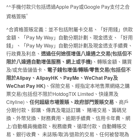
^^手機付款只包括透過Apple Pay或Google Pay支付之合
^
資格簽賬
^合資格簽賬定義：並不包括附屬卡交易、「好用錢」供款
金額、「Pay My Way」自動分期計劃、現金透支、「好用
錢」、「Pay My Way」自動分期計劃及現金透支手續費、
行政費及利息、
透過任何途徑增值八達通之交易
(
包括但不
限於八達通自動增值服務、網上或手機
)
、轉賬金額、購買
及/或充值儲值卡、
電子錢包增值
/
轉賬
/
零售交易
(
包括但不
限於
Alipay
、
AlipayHK
、
PayMe
、
WeChat Pay
及
WeChat Pay HK)
、保險交易、經指定本地售票網絡之購
票交易(包括但不限於HotdogTIX Limited、快達票及
Cityline)、
任何超級市場簽賬、政府部門簽賬交易
、商戶
分期付款、郵購、傳真及電話訂購、 賭場交易、籌碼兌
換、外幣兌換、財務費用、逾期手續費、信用卡年費、網
上/自動櫃員機繳款、稅務繳費、循環付款、自動轉賬交
易、銀行收費、 未誌賬/取消/退款的交易、任何被發現為