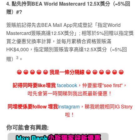
4. 點先拎到BEA World Mastercard 12.5X獎分（=5%回
贈）#?
簽賬前記得先去BEA Mall App完成登記「指定World
Mastercard簽賬高達12.5X獎分」; 相等於5%回贈以指定獎
賞之優惠兌換率計算，並每月累積合資格簽賬滿
HK$4,000，指定類別簽賬皆享高達12.5X獎分（=5%回
3
贈）
。
😀 😀 😀 😀 😀 我是一條分隔線 😀 😀 😀 😀 😀 😀
記得同時要like埋我
facebook
，仲要撳埋”see first”，
咁先會第一時間睇到我出既最新優惠！
同埋梗係要follow 埋我
Instagram
，睇我啲靚相同IG Story
啦！
你可能會有興趣: