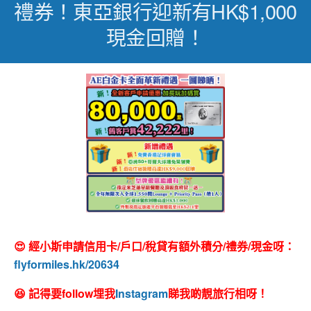
禮券！東亞銀行迎新有HK$1,000
現金回贈！
😍 經小斯申請信用卡/戶口/稅貸有額外積分/禮券/現金呀：
flyformiles.hk/20634
😆 記得要follow埋我
Instagram
睇我啲靚旅行相呀！