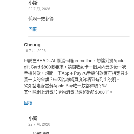
小斯
22 7 月, 2026
係啊一蚊都得
回覆
Cheung
18 7 月, 2026
申請左BEADUAL兩張卡嘅promotion，想達到攞Apple
gift Card $800嘅要求，請問收到卡一個月內最少簽一次
手機付款，想問一下Apple Pay ￼手機付款有冇指定最少
簽一次的金額？￼因為喺網頁度睇唔到有列出說明。
譬如話喺麥當勞Apple Pay咗一蚊都得嗎？￼
其他嘅網上消費加購物消費已經超過咗$800了。
回覆
小斯
22 7 月, 2026
一蚊都得呀