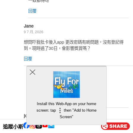
回覆
Jane
9 7 月, 2026
想問吓我批卡後入app 更改密碼有啲問題，沒有登記得
到。現時過了30日，會影響獎賞嗎？
回覆
小斯
13 7 月, 2026
你係無登記到D咩?
回覆
Install this Web-App on your home
screen: tap
then "Add to Home
joey
Screen"
9 7 月, 2026
追蹤小斯
想問下萬寧算唔算超市簽賬? 算唔算合格簽賬?