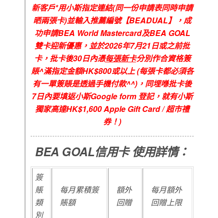
新客戶
*
用小斯指定連結
(
同一份申請表同時申請
晒兩張卡
)
並輸入推薦編號【
BEADUAL
】，成
功申請
BEA World Mastercard
及
BEA GOAL
雙卡迎新優惠，並於
2026
年7
月21
日或之前批
卡，批卡後
30
日內憑
每張新卡
分別作合資格簽
賬
^
滿指定金額
HK$800
或以上
(
每張卡都必須各
有一單簽賬是透過手機付款
^^)
，同埋喺批卡後
7
日內要填返小斯
Google form
登記，就有小斯
獨家高達
HK$1,600 Apple Gift Card /
超市禮
券！
)
BEA GOAL信用卡
使用詳情：
簽
賬
每月累積簽
額外
每月額外
類
賬額
回贈
回贈上限
別