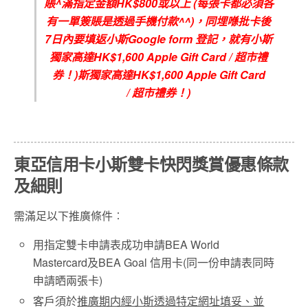
賬^滿指定金額HK$800或以上 (每張卡都必須各
有一單簽賬是透過手機付款^^)，同埋喺批卡後
7日內要填返小斯Google form 登記，就有小斯
獨家高達HK$1,600 Apple Gift Card / 超市禮
券！)斯獨家高達
HK$1,600 Apple Gift Card
/
超市禮券！
)
東亞信用卡小斯雙卡快閃獎賞優惠條款
及細則
需滿足以下推廣條件︰
用指定雙卡申請表
成功申請
BEA World
Mastercard及BEA Goal 信用卡(
同一份申請表同時
申請晒兩張卡
)
客戶須於
推廣期内經小斯透過特定網址填妥、並