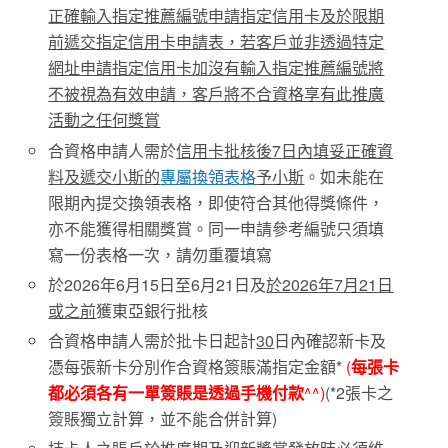
正確輸入
指定推薦編號
申請指定信用卡及於限期
前遞交指定信用卡申請表，若客戶並非透過特定
網址申請指定信用卡加沒有輸入
指定推薦編號
將
不被視為有效申請，客戶將不合資格享有此推廣
活動之任何獎賞
合資格申請人需於
信用卡批核後
7
日內
填妥
正確資
料
及
遞交小斯的
專屬換領表格
予
小斯
。如未能在
限期內提交換領表格，即使符合其他得獎條件，
亦不能獲得相關獎賞。同一申請參考編號只須填
寫一份表格一次，請勿重覆填寫
於2026年6月15日至6月21日及
於
2026
年7
月21
日
或之前
獲東亞銀行批核
合資格申請人需於批卡日起計
30
日內確認新卡及
憑每張新卡分別作合資格簽賬滿指定金額*
(
每張卡
都必須各有一單簽賬是透過手機付款
^^)
(*2張卡之
簽賬獨立計算，並不能合併計算)