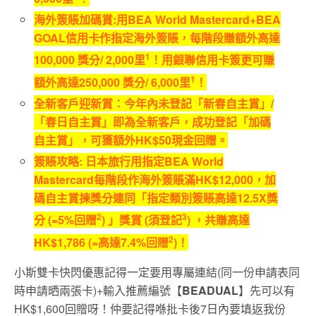
海外簽賬加碼賞
:
用
BEA World Mastercard+BEA
GOAL
信用卡作指定海外簽賬，每階段賺額外高達
1
1
00,000
獎分
/
2
,000
里
！用銀聯信用卡簽更可賺
1
額外高達
25
0,000
獎分
/
6
,000
里
！
全新客戶迎新賞：今年內未登記「新春自主賞」
/
「春日自主賞」即為全新客戶，成功登記「加碼
自主賞」，可獲額外
HK$50
現金回贈。
簽賬攻略
: 日本旅行用指定BEA World
Mastercard每階段作海外簽賬滿HK$12,000，加
碼自主賞揀獎分連同「指定類別簽賬高達12.5X獎
2
3
分 (=5%回贈
) 」獎賞 (須登記
) ，共賺高達
2
HK$1,786 (=高達7.4%回贈
)！
小斯雙卡快閃優惠記得一定要用專屬連結(同一份申請表同
時申請晒兩張卡)+輸入推薦編號【
BEADUAL
】先可以有
HK$1,600回贈呀！仲要記得喺批卡後7日內要填返我份