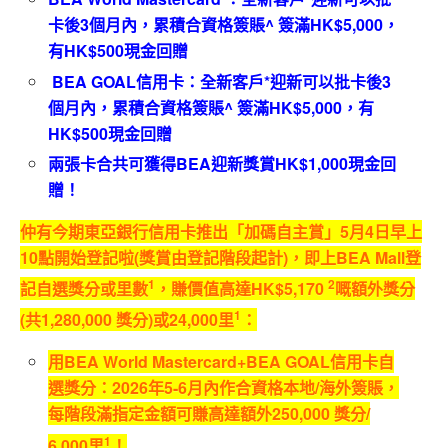
卡後3個月內，累積合資格簽賬^ 簽滿HK$5,000，
有HK$500現金回贈
BEA GOAL信用卡：全新客戶*迎新可以批卡後3
個月內，累積合資格簽賬^ 簽滿HK$5,000，有
HK$500現金回贈
兩張卡合共可獲得BEA迎新獎賞HK$1,000現金回
贈！
仲有今期東亞銀行信用卡推出「加碼自主賞」
5
月
4
日早上
10
點開始登記啦
(
獎賞由登記階段起計
)
，即上
BEA Mall
登
1
2
記自選獎分或里數
，賺價值高達
HK$5,170
嘅額外獎分
1
(
共
1,280,000
獎分
)
或
24,000
里
：
用
BEA World Mastercard+BEA GOAL
信用卡自
選獎分：
2026
年
5
-6
月內作合資格本地
/
海外簽賬，
每階段滿指定金額可賺高達額外
25
0,000
獎分
/
1
6
,000
里
！