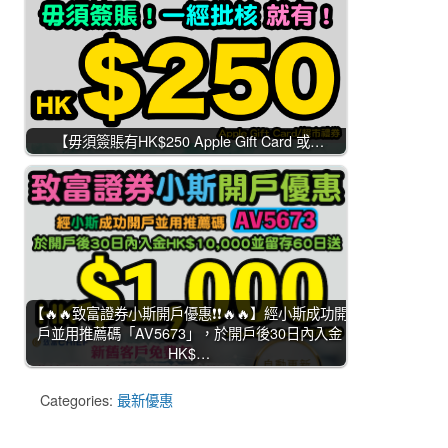
【毋須簽賬有HK$250 Apple Gift Card 或…
【🔥🔥致富證券小斯開戶優惠❗❗🔥🔥】經小斯成功開
戶並用推薦碼「AV5673」，於開戶後30日內入金
HK$…
Categories:
最新優惠