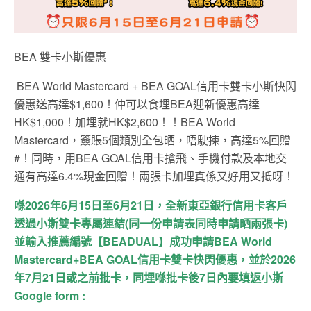
BEA 雙卡小斯優惠
BEA World Mastercard + BEA GOAL信用卡雙卡小斯快閃
優惠送高達$1,600！仲可以食埋BEA迎新優惠高達
HK$1,000！加埋就HK$2,600！！BEA World
Mastercard，簽賬5個類別全包晒，唔駛揀，高達5%回贈
#！同時，用BEA GOAL信用卡搶飛、手機付款及本地交
通有高達6.4%現金回贈！兩張卡加埋真係又好用又抵呀！
喺
2026
年6
月15
日
至6
月21
日，全新東亞銀行信用卡客戶
透過小斯雙卡專屬連結
(
同一份申請表同時申請晒兩張卡
)
並輸入推薦編號【
BEADUAL
】
成功申請
BEA World
Mastercard+BEA GOAL
信用卡雙卡快閃優惠，並於
2026
年
7
月21
日或之前批卡，同埋喺批卡後
7
日內要填返小斯
Google form :