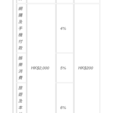
網
購
及
手
4%
機
付
款
娛
樂
HK$2,000
5%
HK$200
消
費
旅
遊
及
本
6%