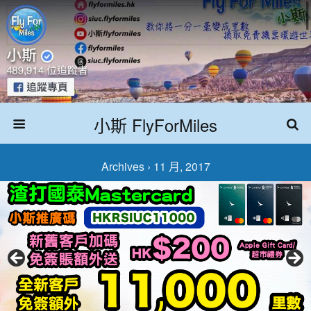
小斯 FlyForMiles
Archives › 11 月, 2017