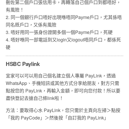
刪佐第二個戶口張信用卡，再轉落自己個戶口到都唔好，
有風險！
2.
同一個銀行戶口唔好出現喺唔同
Payme
戶口，尤其係唔
同名既戶口，又係有風險
3.
唔好用同一張身份證開多個一個
Payme
戶口，死硬
4.
唔好喺同一部電話到又
login
又
logout
唔同戶口，都係死
硬
HSBC Paylink
宜家可以可以用自己個名建立個人專屬 PayLink，透過
WhatsApp、手機短訊或其他方式分享給朋友，對方只需
點按您的 PayLink，再輸入金額，即可向您付款！所以要
盡快登記去搶自己條link啦！
方法：要取得心水 PayLink，您只需於主頁向左掃＞點按
「我的 PayCode」＞然後按「自訂我的 PayLink」