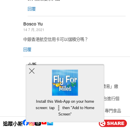
回覆
Bosco Yu
14 7 月, 2021
中銀香港航空信用卡可以儲積分嗎？
回覆
小斯
15 7 月, 2021
可以
有關繳付其他商戶類別的賬單、網上/「繳費易」繳
費、八達通自動增值服務
交易、透過流動裝置/應用程式/電子轉賬平台進行個
Install this Web-App on your home
人對個人（P2P）的現金轉賬、
screen: tap
then "Add to Home
超市、便利店、食品雜貨店、各類食品店、專門食品
Screen"
零售店及政府部門之信用卡
簽賬交易類別，每個信用卡主卡及其附屬卡賬戶於每
追蹤小斯
月結單的首 HK$10,000 簽賬