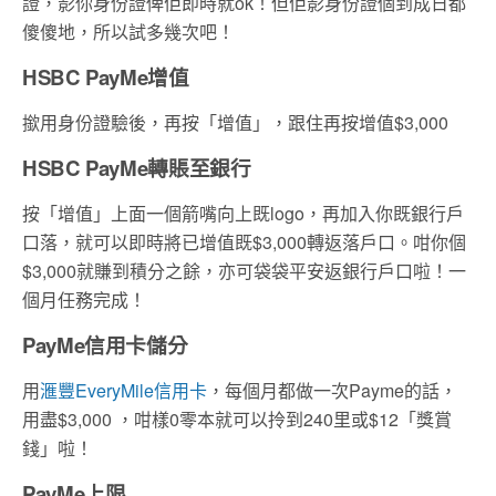
證，影你身份證俾佢即時就ok！但佢影身份證個到成日都
傻傻地，所以試多幾次吧！
HSBC PayMe增值
撳用身份證驗後，再按「增值」，跟住再按增值$3,000
HSBC PayMe轉賬至銀行
按「增值」上面一個箭嘴向上既logo，再加入你既銀行戶
口落，就可以即時將已增值既$3,000轉返落戶口。咁你個
$3,000就賺到積分之餘，亦可袋袋平安返銀行戶口啦！一
個月任務完成！
PayMe信用卡儲分
用
滙豐EveryMile信用卡
，每個月都做一次Payme的話，
用盡$3,000 ，咁樣0零本就可以拎到240里或$12「獎賞
錢」啦！
PayMe上限