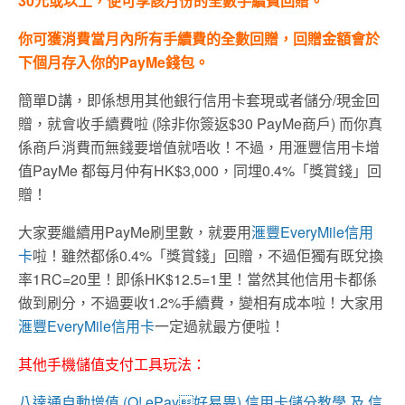
30元或以上，便可享該月份的全數手續費回贈。
你可獲消費當月內所有手續費的全數回贈，回贈金額會於
下個月存入你的PayMe錢包。
簡單D講，即係想用其他銀行信用卡套現或者儲分/現金回
贈，就會收手續費啦 (除非你簽返$30 PayMe商戶) 而你真
係商戶消費而無錢要增值就唔收！不過，用滙豐信用卡增
值PayMe 都每月仲有HK$3,000，同埋0.4%「獎賞錢」回
贈！
大家要繼續用PayMe刷里數，就要用
滙豐EveryMile信用
卡
啦！雖然都係0.4%「獎賞錢」回贈，不過佢獨有既兌換
率1RC=20里！即係HK$12.5=1里！當然其他信用卡都係
做到刷分，不過要收1.2%手續費，變相有成本啦！大家用
滙豐EveryMile信用卡
一定過就最方便啦！
其他手機儲值支付工具玩法：
八達通自動增值 (O! ePay好易畀) 信用卡儲分教學 及 信