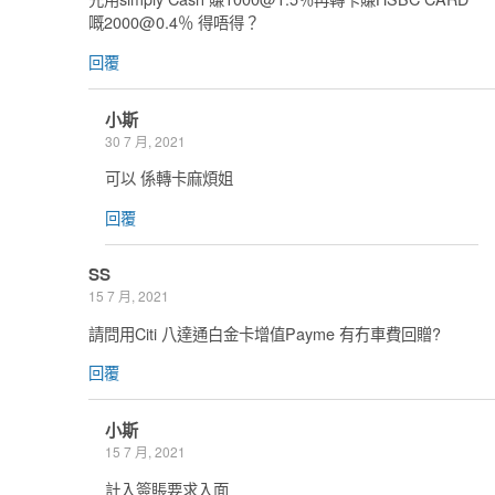
嘅
2000@0.4
％ 得唔得？
回覆
小斯
30 7 月, 2021
可以 係轉卡麻煩姐
回覆
SS
15 7 月, 2021
請問用Citi 八達通白金卡增值Payme 有冇車費回贈?
回覆
小斯
15 7 月, 2021
計入簽賬要求入面