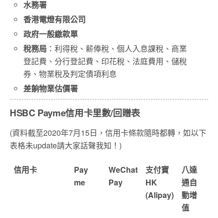
水務署
香港電燈有限公司
政府一般繳款單
稅務局
：利得稅、薪俸稅、個人入息課稅、商業
登記費、
分行登記費、印花稅、法庭費用、儲稅
券、物業稅及判定債項利息
差餉物業估價署
HSBC Payme信用卡里數/回贈表
(資料截至2020年7月15日，信用卡條款隨時都轉，如以下
表格未update請大家話聲我知！)
信用卡
Pay
WeChat
支付寶
八達
me
Pay
HK
通自
(Alipay)
動增
值