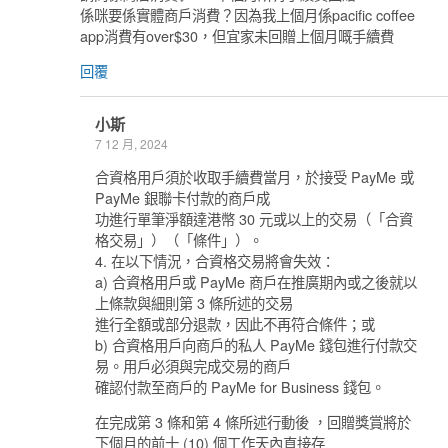
係咪要係實體商戶消費？因為我上個月係pacific coffee
app消費有over$30，但宜家未回贈上個月嘅手續費
回覆
小斯
7 12 月, 2024
合資格用戶須於收取手續費當月，於接受 PayMe 或
PayMe 銀聯卡付款的商戶成
功進行單筆淨額達港幣 30 元或以上的交易（「合資
格交易」）（「條件」）。
4. 在以下情況，合資格交易將會失效：
a) 合資格用戶或 PayMe 商戶在推廣期內或之後就以
上條款與細則第 3 條所述的交易
進行全額或部分退款，因此不再符合條件；或
b) 合資格用戶向商戶的私人 PayMe 錢包進行付款交
易。用戶必須與完成交易的商戶
確認付款至商戶的 PayMe for Business 錢包。
在完成第 3 條和第 4 條所述行動後 ，回贈獎賞將於
下個月的前十 (10) 個工作天內直接存