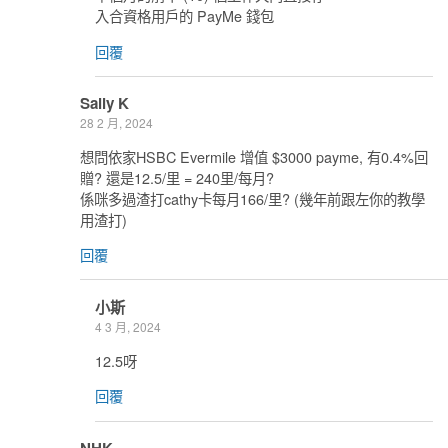
入合資格用戶的 PayMe 錢包
回覆
Sally K
28 2 月, 2024
想問依家HSBC Evermile 增值 $3000 payme, 有0.4%回
贈? 還是12.5/里 = 240里/每月?
係咪多過渣打cathy卡每月166/里? (幾年前跟左你的教學
用渣打)
回覆
小斯
4 3 月, 2024
12.5呀
回覆
NHK