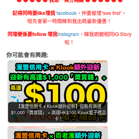
記得同時要like埋我
facebook
，仲要撳埋”see first”，
咁先會第一時間睇到我出既最新優惠！
同埋梗係要follow 埋我
Instagram
，睇我啲靚相同IG Story
啦！
你可能會有興趣:
【滙豐信用卡 x Klook額外迎新】迎新有高達
$1,000「獎賞錢」 + 高達HK$100 Klook電子禮品
卡！