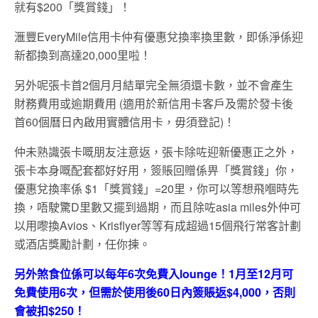
就有$200「獎賞錢」！
滙豐EveryMile信用卡仲有優惠兌換率換里數，即係淨係迎
新都換到高達20,000里啦！
另外呢張卡首2
個月月結單完全無須還卡數，並不會
產生
財務費用或逾期費用 (
適用於新信用卡客
戶及需於發卡後
首60
個曆日
內
啟用實體信用卡
，毋須登記)！
仲未熟識張卡嘅朋友注意返，張卡除咗迎新優惠正之外，
張卡本身嘅配套都好好用，簽賬回贈係畀「獎賞錢」你，
優惠兌換率係 $1「獎賞錢」=20里，你可以等想飛嗰時先
換，唔駛驚D里數又擺到過期，而且除咗asia miles外仲可
以用嚟換Avios、Krisflyer等等有成超過15個飛行常客計劃
或酒店獎勵計劃，任你揀。
另外煞食位係可以每年6次免費入lounge！1月至12月可
免費使用6次，但需於使用後60日內簽賬返$4,000，否則
會被扣$250！