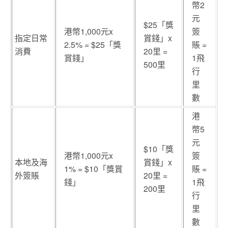
幣2
元
$25「獎
港幣1,000元x
簽
指定日常
賞錢」x
2.5% = $25「獎
賬 =
消費
20里 =
賞錢」
1飛
500里
行
里
數
港
幣5
元
$10「獎
港幣1,000元x
簽
本地及海
賞錢」x
1% = $10「獎賞
賬 =
外簽賬
20里 =
錢」
1飛
200里
行
里
數