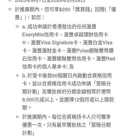
於推廣期內，您可享$200「獎賞錢」回贈(「優
惠」)，若您：
a. 成功申請於香港發出的任何滙豐
EveryMile信用卡、滙豐卓越理財信用卡
®、滙豐Visa Signature卡、滙豐白金Visa
卡、滙豐滙財金卡、滙豐Pulse銀聯雙幣鑽
石信用卡、滙豐銀聯雙幣信用卡、滙豐Red
信用卡的個人基本卡; 及
b. 於發卡後首60個曆日內啟動合資格信用
卡，並以合資格信用卡成功申請「簽賬分
期計劃」及獲批核的分期金額相等於港幣
8,000元或以上，並選擇12個月或以上還款
期。
於推廣期內，每位合資格持卡人只可獲享
優惠一次，只有最早獲批核之「簽賬分期
計劃」