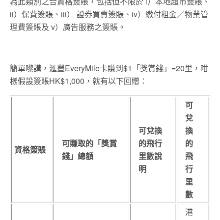
為此類別之合資格簽賬，包括但不限於 i）本地超市簽賬、
ii）保費簽賬、iii） 證券買賣簽賬、iv）繳付租金／物業管
理費簽賬及 v）廣告服務之簽賬。
簡單嚟講，滙豐EveryMile卡賺到$1「獎賞錢」=20里，咁
樣假設簽賬HK$1,000，就有以下回贈：
可
兌
可兌換
換
可賺取的「獎賞
的飛行
的
資格簽賬
錢」總額
里數說
飛
明
行
里
數
港