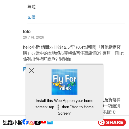
無啦
回覆
lolo
29 7 月, 2026
hello小斯 請問>>HK$12.5/里 (0.4%回贈)「其他指定簽
賬」<<當中的本地超市簽帳係百佳惠康個D? 有無一個list
係列出包括咩商戶? 謝謝你
回覆
小斯
1 8 月, 2026
Φ 「其他指定簽賬」指不論簽賬之交易地點及貨幣種
Install this Web-App on your home
類為何，附有正式交易紀錄及符合以下其中一項類別
screen: tap
then "Add to Home
會被計算為此類別之合資格簽賬，包括但不限於 i）
Screen"
本地超市簽賬、ii）保費簽賬、iii） 證券買賣簽賬、
追蹤小斯
iv）繳付租金／物業管理費簽賬及 v）廣告服務之簽