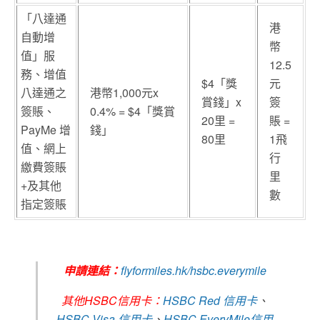
「八達通
港
自動增
幣
值」服
12.5
務、增值
$4「獎
元
八達通之
港幣1,000元x
賞錢」x
簽
簽賬、
0.4% = $4「獎賞
20里 =
賬 =
PayMe 增
錢」
80里
1飛
值、網上
行
繳費簽賬
里
+及其他
數
指定簽賬
申請連結：
flyformiles.hk/hsbc.everymile
其他HSBC信用卡：
HSBC Red 信用卡
、
HSBC Visa 信用卡
、
HSBC EveryMile信用