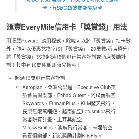
卡
、
HSBC銀聯雙幣信用卡
滙豐EveryMile信用卡「獎賞錢」用法
用滙豐Reward+應用程式，除咗可以將「獎賞錢」扣卡數
外，仲可以優惠兌換率($1「獎賞錢」=20里數/酒店積分)
將「獎賞錢」兌換超過15個飛行常客計劃或酒店獎勵計
劃！其中有10間仲係即時兌換添！
超過10間飛行常客計劃
Aeroplan、亞洲萬里通、Executive Club英
航會員俱樂部、Etihad Guest、阿聯酋航空
Skywards、Finnair Plus、KLM藍天飛行、
長榮無限萬哩遊、越南航空Lotusmiles飛行
常客酬賓計畫、土耳其航空
Miles&Smiles、澳航飛行常客、卡達航空
貴賓俱樂部、新航獎勵計劃KrisFlyer