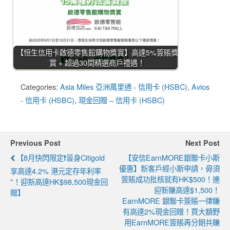
【恒生信用卡啟德零售館購物獎賞】高達5%簽賬獎
賞 + 超過30間精選商戶禮遇！
Categories:
Asia Miles 亞洲萬里通 - 信用卡 (HSBC)
,
Avios
- 信用卡 (HSBC)
,
現金回贈 – 信用卡 (HSBC)
Previous Post
Next Post
【8月快閃限定❗晉身Citigold
【安信EarnMORE銀聯卡小斯
優惠】新客戶經小斯申請，毋須
享高達4.2% 港元定存年利率
簽賬成功批核就有HK$500！連
*！迎新高達HK$98,500現金回
迎新賺高達$1,500！
贈】
EarnMORE 銀聯卡簽賬一律賺
有高達2%現金回贈！買大額野
用EarnMORE簽賬再分期共賺