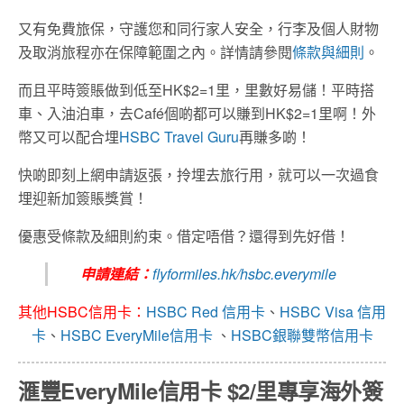
又有免費旅保，
守護您和同行家人安全，
行李及個人財物
及取消旅程亦在保障範圍之內。詳情請參閱
條款與細
則
。
而且平時簽賬做到低至HK$2=1里，里數好易儲！平時搭
車、入油泊車，去Café個啲都可以賺到HK$2=1里啊！外
幣又可以配合埋
HSBC Travel Guru
再賺多啲！
快啲即刻上網申請返張，拎埋去旅行用，就可以一次過食
埋迎新加簽賬獎賞！
優惠受條款及細則約束。借定唔借？還得到先好借！
申請連結：
flyformiles.hk/hsbc.everymile
其他HSBC信用卡：
HSBC Red 信用卡
、
HSBC Visa 信用
卡
、
HSBC EveryMile信用卡
、
HSBC銀聯雙幣信用卡
滙豐EveryMile信用卡 $2/里專享海外簽