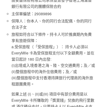
由安盛保險有限公司承保並簽發予香港上海滙豐
銀行有限公司的團體保險合約
主保單編號：29389896
保障人：你本人、你的同行合法配偶、你的同行
合法子女
旅程如符合以下條件，持卡人可於推廣期內免費
享有旅遊保障：
a.受保旅程（「受保旅程」）： 持卡人必須以
EveryMile 卡為受保旅程支付以下全額費用，並在
當日起計 180 日內出發:
(i)出境或入境香港之海、陸、空交通費用；及／或
(ii)整個旅程中的海外住宿費用；及／或
(iii)整個旅程中支付香港持牌旅行代理商的海外旅
程跟團費用。
如果上述 (i)、(ii)或(iii) 項目中有部分費用是以
EveryMile 卡所賺取的「獎賞錢」兌換的飛行里數
或 酒店積分支付，只要持卡人以 EveryMile 卡支