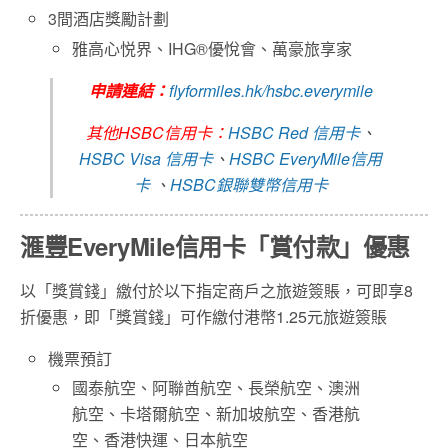
3間酒店獎勵計劃
雅高心悦界、IHG®優悅會、萬豪旅享家
申請連結：
flyformiles.hk/hsbc.everymile
其他HSBC信用卡：
HSBC Red 信用卡
、
HSBC Visa 信用卡
、
HSBC EveryMile信用
卡
、
HSBC銀聯雙幣信用卡
滙豐EveryMile信用卡「賞付款」優惠
以「獎賞錢」繳付於以下指定商戶之旅遊簽賬，可即享8
折優惠，即「獎賞錢」可作繳付港幣1.25元旅遊簽賬
機票預訂
國泰航空、阿聯酋航空、長榮航空、澳洲
航空、卡塔爾航空、新加坡航空、香港航
空、香港快運、日本航空