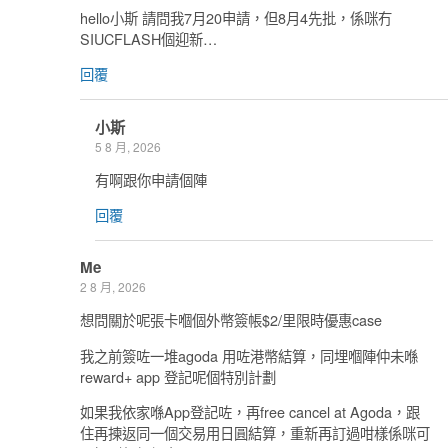
hello小斯 請問我7月20申請，但8月4先批，係咪冇
SIUCFLASH個迎新…
回覆
小斯
5 8 月, 2026
有啊跟你申請個陣
回覆
Me
2 8 月, 2026
想問關於呢張卡嗰個外幣簽帳$2/里限時優惠case
我之前簽咗一堆agoda 用咗港幣結算，同埋嗰陣仲未喺
reward+ app 登記呢個特別計劃
如果我依家喺App登記咗，再free cancel at Agoda，跟
住再揀返同一個交易用日圓結算，重新再訂過咁樣係咪可