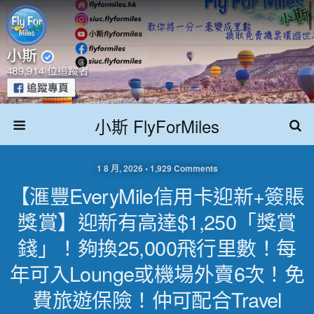
小斯 FlyForMiles
1 8 月, 2026 • 1,929 Comments
【滙豐EveryMile信用卡迎新+簽賬
獎賞】迎新有高達$1,250「獎賞
錢」！夠換25,000飛行里數！每
年可入lounge或機場外賣6次！免
費旅遊保險！仲可配合Travel