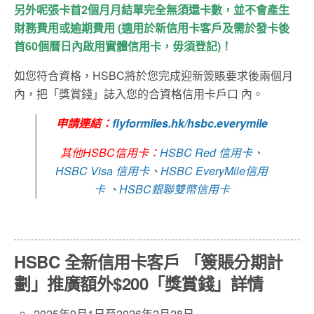
另外呢張卡首2
個月月結單完全無須還卡數，並不會
產生
財務費用或逾期費用 (
適用於新信用卡客
戶及需於發卡後
首60
個曆日
內
啟用實體信用卡
，毋須登記)！
如您符合資格，HSBC將於您完成迎新簽賬要求後兩個月
內，把「獎賞錢」誌入您的合資格信用卡戶口 內。
申請連結：
flyformiles.hk/hsbc.everymile
其他HSBC信用卡：
HSBC Red 信用卡
、
HSBC Visa 信用卡
、
HSBC EveryMile信用
卡
、
HSBC銀聯雙幣信用卡
HSBC
全新信用卡客戶
「簽賬分期計
劃」
推廣額外
$200
「
獎賞錢
」
詳情
2025年9月1日至2026年2月28日