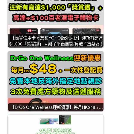
【滙豐信用卡 x 友和YOHO額外迎新】迎新有高達
$1,000「獎賞錢」 + 離子平衡風筒/負離子直髮器！
【DrGo One Wellness迎新優惠】每月HK$48 +…