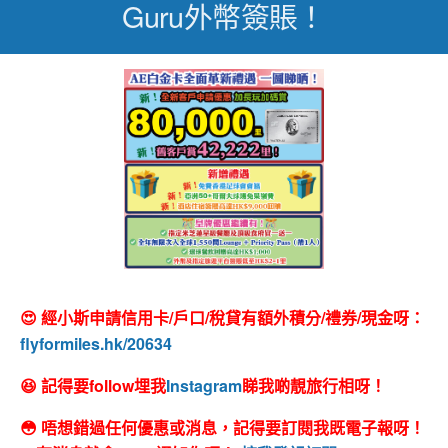
Guru外幣簽賬！
😍 經小斯申請信用卡/戶口/稅貸有額外積分/禮券/現金呀：
flyformiles.hk/20634
😆 記得要follow埋我
Instagram
睇我啲靚旅行相呀！
😳 唔想錯過任何優惠或消息，記得要訂閱我既電子報呀！