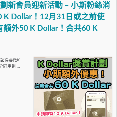
賞計劃新會員迎新活動 – 小斯粉絲消
 Dollar！12月31日或之前使
外50 K Dollar！合共60 K
記得要做K
分同用到 …