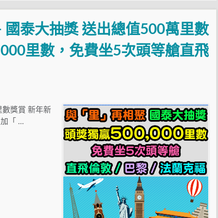
 國泰大抽獎 送出總值500萬里數
,000里數，免費坐5次頭等艙直飛
里數獎賞 新年新
加「 …