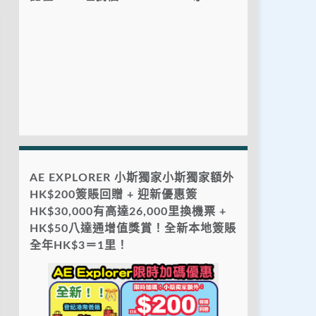
AE EXPLORER 小斯獨家小斯獨家額外
HK$200簽賬回贈 + 迎新優惠簽
HK$30,000有高達26,000里換機票 +
HK$50八達通增值獎賞！全新本地簽賬
全年HK$3＝1里！