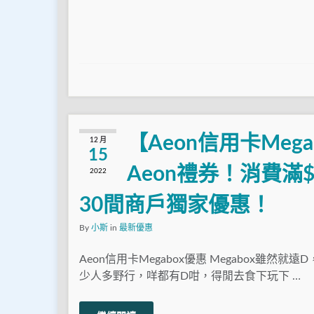
【Aeon信用卡Mega
12 月
15
Aeon禮券！消費滿$3
2022
30間商戶獨家優惠！
By
小斯
in
最新優惠
Aeon信用卡Megabox優惠 Megabox雖然就
少人多野行，咩都有D咁，得閒去食下玩下 …