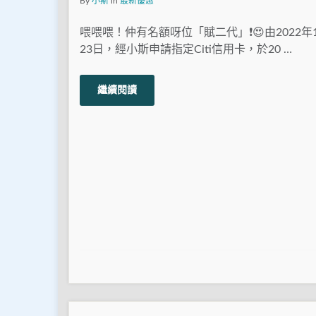
By
小斯
in
最新優惠
喂喂喂！仲有名額呀位「賦二代」❗😍由2022年1
23日，經小斯申請指定Citi信用卡，於20 …
繼續閱讀