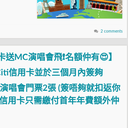
2 comments
信用卡送MC演唱會飛❗名額仲有😍】
iti信用卡並於三個月內簽夠
天賦演唱會門票2張 (簽唔夠就扣返你
stige信用卡只需繳付首年年費額外仲