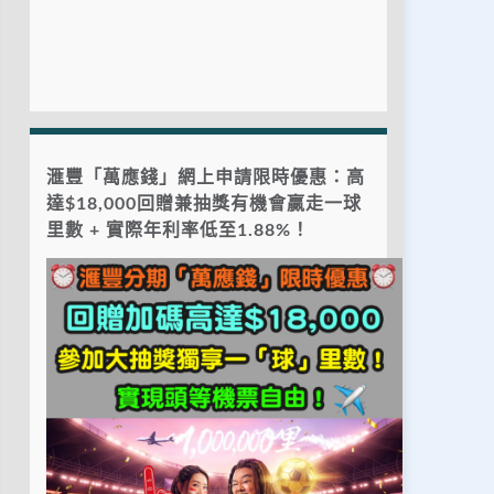
滙豐「萬應錢」網上申請限時優惠：高
達$18,000回贈兼抽獎有機會贏走一球
里數 + 實際年利率低至1.88%！