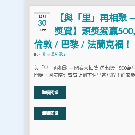
【與「里」再相聚 —
12 月
30
獎賞】頭獎獨贏500
2022
倫敦 / 巴黎 / 法蘭克福！
By
小斯
in
最新優惠
與「里」再相聚 — 國泰大抽獎 送出總值500萬
開始，國泰陪你齊齊計劃下個里賞旅程！而家參
繼續閱讀
繼續閱讀