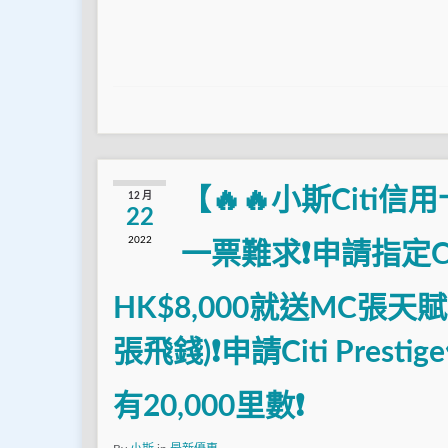
【🔥🔥小斯Citi
12 月
22
2022
一票難求❗申請指定C
HK$8,000就送MC張
張飛錢)❗申請Citi Pre
有20,000里數❗