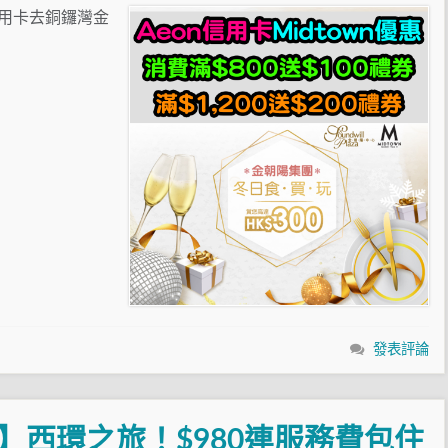
n信用卡去銅鑼灣金
發表評論
】西環之旅！$980連服務費包住