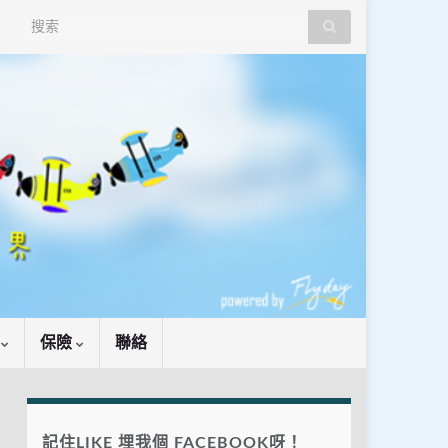
Search for:
識
保險
聯絡
記住LIKE 埋我個 FACEBOOK呀！