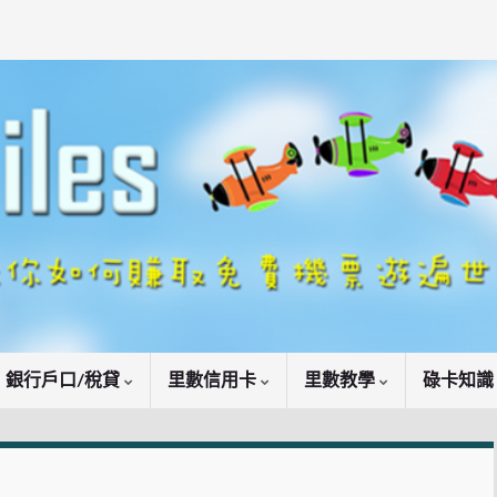
銀行戶口/稅貸
里數信用卡
里數教學
碌卡知