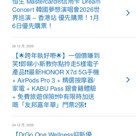
恒生 Mastercard®️信用卡 Dream
Concert 韓國夢想演唱會2026世
界巡演 – 香港站 優先購票！1月
6日優先購票！
26 12 月, 2025
【🌟跨年執好嘢🌟】一個價賺到
笑❗即睇小斯教你點拎走5樣電子
產品❗❗最新HONOR X7d 5G手機
+ AirPods Pro 3 + 精選按摩器/
家電 + KABU Pass 銀會籍體驗
+ 免費旅遊保險❗仲有限時加送
嘅「友邦嘉年華」門票2張❗
24 12 月, 2025
【DrGo One Wellness迎新優