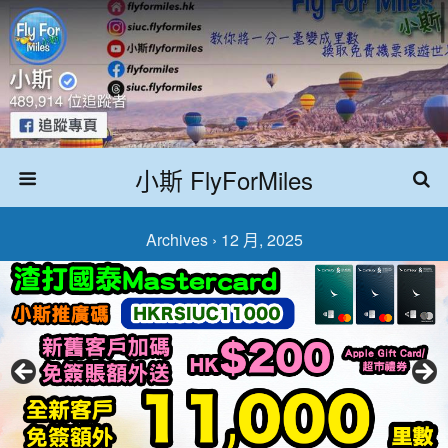
小斯 FlyForMiles
Archives › 12 月, 2025