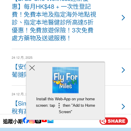
惠】每月HK$48 + 一次性登記
費！免費本地及指定海外地點視
診、指定本地醫健診所高達5折
優惠！免費旅遊保險！3次免費
處方藥物及送遞服務！
24 12 月, 2025
【安信信用卡優惠】免費搶KFC
葡撻同雞翼！即刻入app搶！
24 12 月, 2025
Install this Web-App on your home
【Sim Credit Card交稅優惠】交
screen: tap
then "Add to Home
稅有高達HK$800現金回贈！
Screen"
追蹤小斯
23 12 月, 2025