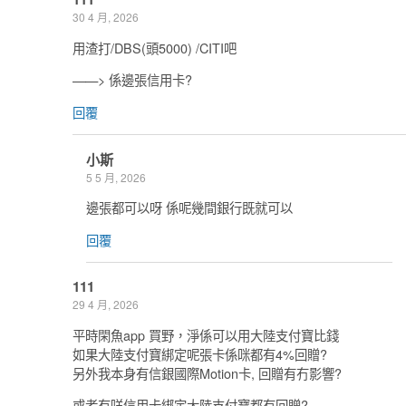
30 4 月, 2026
用渣打/DBS(頭5000) /CITI吧
——> 係邊張信用卡?
回覆
小斯
5 5 月, 2026
邊張都可以呀 係呢幾間銀行既就可以
回覆
111
29 4 月, 2026
平時閑魚app 買野，淨係可以用大陸支付寶比錢
如果大陸支付寶綁定呢張卡係咪都有4%回贈?
另外我本身有信銀國際Motion卡, 回贈有冇影響?
或者有咩信用卡綁定大陸支付寶都有回贈?