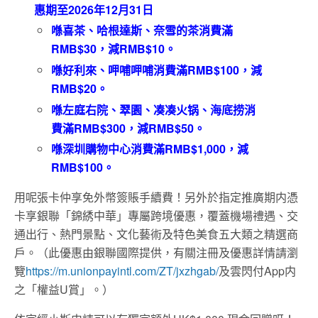
惠期至
2026
年12
月31
日
喺喜茶、哈根達斯、奈雪的茶消費滿
RMB$30
，減
RMB$10
。
喺好利來、呷哺呷哺消費滿
RMB$100
，減
RMB$20
。
喺左庭右院、翠園、凑凑火
锅
、海底
捞
消
費滿
RMB$300
，減
RMB$50
。
喺深圳購物中心消費滿
RMB$1,000
，減
RMB$100
。
用呢張卡仲享免外幣簽賬手續費！另外於指定推廣期内憑
卡享銀聯「錦綉中華」專屬跨境優惠，覆蓋機場禮遇、交
通出行、熱門景點、文化藝術及特色美食五大類之精選商
戶。（此優惠由銀聯國際提供，有關注冊及優惠詳情請瀏
覽
https://m.unionpayintl.com/ZT/jxzhgab/
及雲閃付App内
之「權益U賞」。）