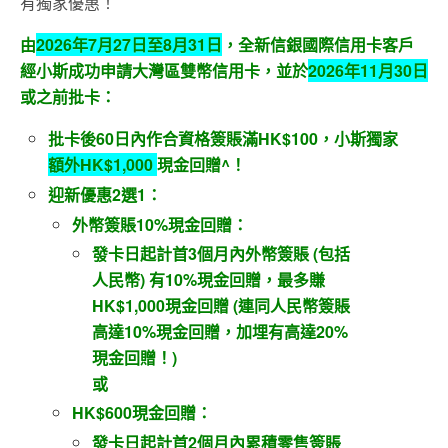
有獨家優惠！
由
2026
年7
月27
日至8
月31
日
，全新信銀國際信用卡客戶
經小斯成功申請大灣區雙幣信用卡，並於
2026
年11
月30
日
或之前批卡：
批卡後
6
0
日內作合資格簽賬滿
HK$100
，小斯獨家
額外HK$1,000
現金回贈
^
！
迎新優惠
2
選
1
：
外幣簽賬
10%
現金回贈：
發卡日起計首
3
個月內外幣簽賬
(
包括
人民幣
)
有
10%
現金回贈，最多賺
HK$1,000
現金回贈
(
連同人民幣簽賬
高達
10%
現金回贈，加埋有高達
20%
現金回贈！
)
或
HK$600
現金回贈：
發卡日起計首
2
個月內累積零售簽賬