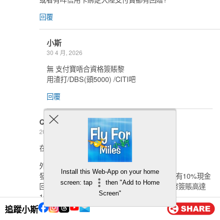
回覆
小斯
30 4 月, 2026
無 支付寶唔合資格簽賬黎
用渣打/DBS(頭5000) /CITI吧
回覆
Qq
20 4 月, 2026
在迎新優惠2選1中：
外幣簽賬10%現金回贈：
Install this Web-App on your home
發卡日起計首3個月內外幣簽賬 (包括人民幣) 有10%現金
screen: tap
then "Add to Home
回贈，最多賺HK$1,000現金回贈 (連同人民幣簽賬高達
Screen"
10%現金回贈，加埋有高達20%現金回贈！)
追蹤小斯
情景: 在微信支付中綁定信用卡並以人民幣網上單一簽帳