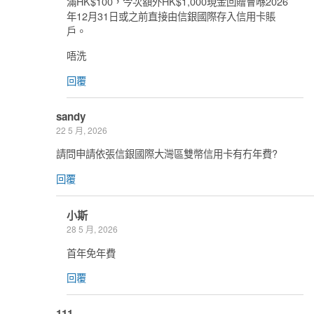
滿HK$100，今次額外HK$1,000現金回贈會喺2026
年12月31日或之前直接由信銀國際存入信用卡賬
戶。
唔洗
回覆
sandy
22 5 月, 2026
請問申請依張信銀國際大灣區雙幣信用卡有冇年費?
回覆
小斯
28 5 月, 2026
首年免年費
回覆
111