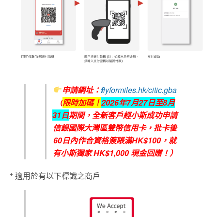
申請網址：
f
lyformiles.hk/citic.gba
（
限時加碼！
2026
年7
月27
日至8
月
31
日
期間，全新客戶經小斯成功申請
信銀國際大灣區雙幣信用卡，批卡後
6
0
日內作合資格簽賬滿
HK$100
，就
有小斯獨家
HK$1,000
現金回贈！）
+
適用於有以下標識之商戶