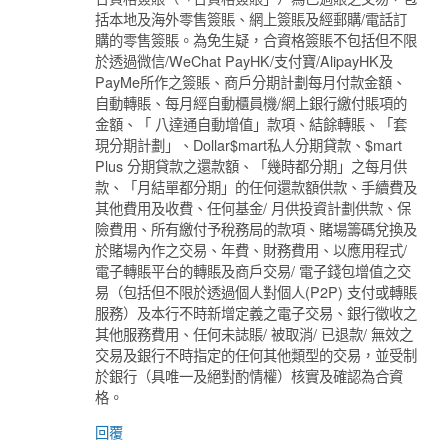
括本地及海外零售簽賬、網上簽賬及經郵購/電話訂
購的零售簽賬。為免生疑，合資格簽賬不包括但不限
於透過微信/WeChat PayHK/支付寶/AlipayHK及
PayMe所作之簽賬、商戶分期計劃每月付款金額、
自動轉賬、每月經自動櫃員機/網上銀行繳付賬項的
金額、「 八達通自動增值」款項、結餘轉賬、「套
現分期計劃」、Dollar$mart私人分期貸款、$mart
Plus 分期貸款之還款額、「幾時都分期」之每月供
款、「月結單都分期」的任何還款額供款、手續費及
其他費用及收費、任何基金/ 月供投資計劃供款、保
險費用、所有繳付予稅務局的款項、賭場籌碼兌換及
於賭場內作之交易、年費、財務費用、以應用程式/
電子轉賬平台的轉賬及商戶交易/ 電子錢包增值之交
易（包括但不限於透過個人對個人(P2P) 支付或轉賬
服務）及本行不時新增定義之電子交易、銀行徵收之
其他服務費用、任何未誌賬/ 被取消/ 已退款/ 無效之
交易及銀行不時指定的任何其他類型的交易，並受制
於銀行（具唯一及絕對酌情權）核實及確認為合資
格。
回覆