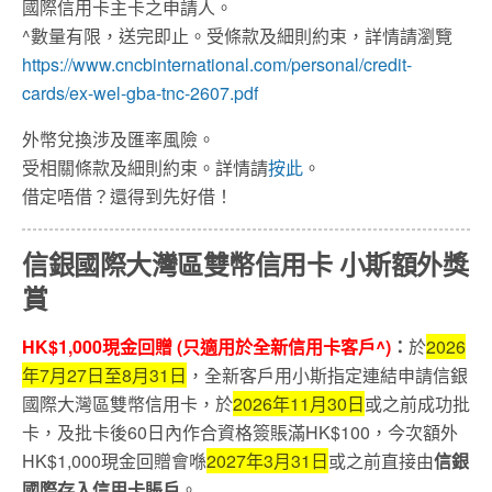
國際信用卡主卡之申請人。
^數量有限，送完即止。受條款及細則約束，詳情請瀏覽
https://www.cncbinternational.com/personal/credit-
cards/ex-wel-gba-tnc-2607.pdf
外幣兌換涉及匯率風險。
受相關條款及細則約束。詳情請
按此
。
借定唔借？還得到先好借！
信銀國際大灣區雙幣信用卡 小斯額外獎
賞
HK$1,000
現金回贈 (
只適用於全新信用卡客戶^)
：
於
2026
年7月27日至8月31日
，全新客戶用小斯指定連結申請信銀
國際大灣區雙幣信用卡，於
2026年11月30日
或之前成功批
卡，及批卡後60日內作合資格簽賬滿HK$100，今次額外
HK$1,000現金回贈會喺
2027年3月31日
或之前直接由
信銀
國際存入信用卡賬戶
。