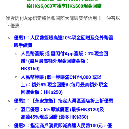
達
HK$6,000
可獲享
HK$600
現金回贈
喺雲閃付App綁定將信銀國際大灣區雙幣信用卡，仲有以
下優惠：
優惠
1
：人民幣簽賬高達
10%
現金回贈及免外幣簽
賬手續費
人民幣簽賬
或
雲閃付
App
簽賬：
4%
現金回
贈
* (
每月最高額外現金回贈金額：
HK$150)
人民幣簽賬
(
單一簽賬滿
CNY4,000
或以
上
)
：額外
6%
現金回贈
# (
每月最高額外現金
回贈金額：
HK$250)
優惠
2
：【永安旅遊】指定大灣區酒店折上折優惠
酒店優惠：
5%
即減優惠
(
最多
HK$120)
及
高達
45%
現金回贈
(
最多
HK$360)
優惠
3
：指定商戶消費即減高達人民幣
100
元，優