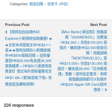
Categories:
現金回贈 – 信用卡 (中信)
Previous Post
Next Post
【限時加加加碼❗❗AE
【Mox Bank小斯迎新】用邀請
碼「2000MOXSC」消費滿
Explorer小斯限時加碼優惠❗ 🔥
HK$4,000 + 存款$100,000 兩
🔥全新本地簽賬全年HK$3＝1
個月，賺高達HK$2,000現金回
里🔥🔥限時加碼有小斯獨家額
贈！用邀請碼
外HK$500簽賬回贈 + 迎新優
「MOXTRAVELSC」簽
惠簽HK$30,000有高達26,000
HK$10,000+ 存款$100,000 兩
里換機票 + HK$50八達通增值
個月，賺高達28,000「亞洲萬里
獎賞❗】登記海外簽賬優惠低至
通」里數！達到指定要求，用呢
HK$1.68=1里❗無簽賬下限+ 免
兩個邀請碼都可以有額外
費旅遊及購物保障❗
HK$200 Apple Gift Card/超市
禮券！
224 responses