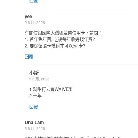
回覆
yee
9 6 月, 2026
有關信銀國際大灣區雙幣信用卡，請問︰
1. 首年免年費, 之後每年收幾錢年費?
2. 要保留張卡幾耐才可以cut卡?
回覆
小斯
9 6 月, 2026
1 就咁打去會WAIVE到
2 一年
回覆
Una Lam
5 6 月, 2026