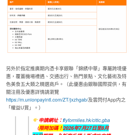
另外於指定推廣期内憑卡享銀聯「錦綉中華」專屬跨境優
惠，覆蓋機場禮遇、交通出行、熱門景點、文化藝術及特
色美食五大類之精選商戶。（此優惠由銀聯國際提供，有
關注冊及優惠詳情請瀏覽
https://m.unionpayintl.com/ZT/jxzhgab/
及雲閃付App内之
「權益U賞」。）
申請網址：
f
lyformiles.hk/citic.gba
（
限時加碼！
2026
年7
月27
日至8
月