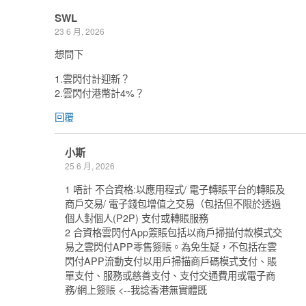
SWL
23 6 月, 2026
想問下
1.雲閃付計迎新？
2.雲閃付港幣計4%？
回覆
小斯
25 6 月, 2026
1 唔計 不合資格:以應用程式/ 電子轉賬平台的轉賬及
商戶交易/ 電子錢包增值之交易（包括但不限於透過
個人對個人(P2P) 支付或轉賬服務
2 合資格雲閃付App簽賬包括以商戶掃描付款模式交
易之雲閃付APP零售簽賬。為免生疑，不包括在雲
閃付APP流動支付以用戶掃描商戶碼模式支付、賬
單支付、服務或慈善支付、支付交通費用或電子商
務/網上簽賬 <--我諗香港無實體既