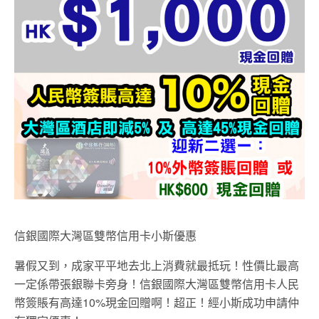
信銀國際大灣區雙幣信用卡小斯優惠
暑假又到，成家平平地去北上消費就最抵玩！性價比最高
一定係帶張銀聯卡旁身！信銀國際大灣區雙幣信用卡人民
幣簽賬有高達10%現金回贈啊！超正！經小斯成功申請仲