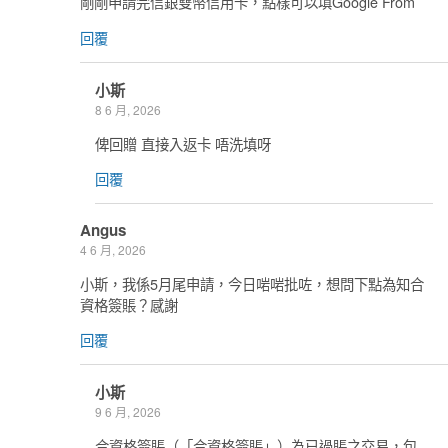
剛剛申請完信銀雙幤信用卡，點樣可以填Google From
回覆
小斯
8 6 月, 2026
俾回贈 直接入返卡 唔洗填呀
回覆
Angus
4 6 月, 2026
小斯，我係5月尾申請，今日啱啱批咗，想問下點為知合
資格簽賬？感謝
回覆
小斯
9 6 月, 2026
合資格簽賬（「合資格簽賬」）為已過賬之交易，包