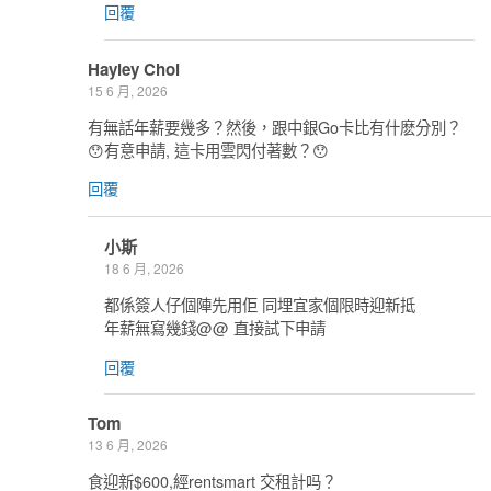
回覆
Hayley Choi
15 6 月, 2026
有無話年薪要幾多？然後，跟中銀Go卡比有什麽分別？
😯有意申請, 這卡用雲閃付著數？😯
回覆
小斯
18 6 月, 2026
都係簽人仔個陣先用佢 同埋宜家個限時迎新抵
年薪無寫幾錢@@ 直接試下申請
回覆
Tom
13 6 月, 2026
食迎新$600,經rentsmart 交租計吗？