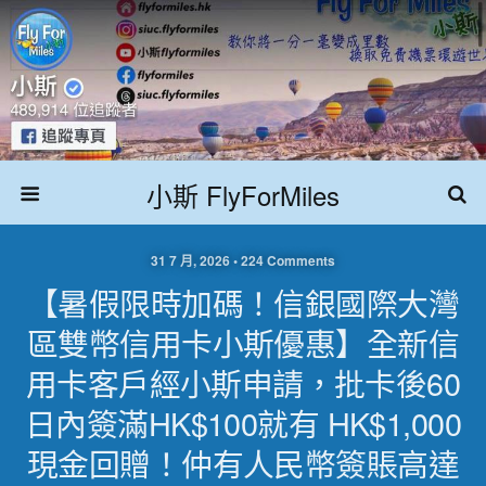
小斯 FlyForMiles
31 7 月, 2026 • 224 Comments
【暑假限時加碼！信銀國際大灣
區雙幣信用卡小斯優惠】全新信
用卡客戶經小斯申請，批卡後60
日內簽滿HK$100就有 HK$1,000
現金回贈！仲有人民幣簽賬高達