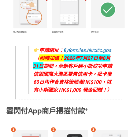
申請網址：
f
lyformiles.hk/citic.gba
（
限時加碼！
2026
年7
月27
日至8
月
31
日
期間，全新客戶經小斯成功申請
信銀國際大灣區雙幣信用卡，批卡後
6
0
日內作合資格簽賬滿
HK$100
，就
有小斯獨家
HK$1,000
現金回贈！）
+
雲閃付App商戶掃描付款