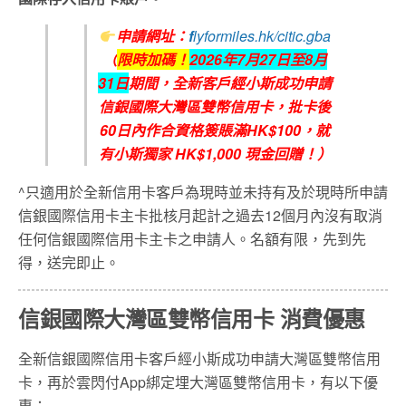
申請網址：
f
lyformiles.hk/citic.gba
（
限時加碼！
2026
年7
月27
日至8
月
31
日
期間，全新客戶經小斯成功申請
信銀國際大灣區雙幣信用卡，批卡後
6
0
日內作合資格簽賬滿
HK$100
，就
有小斯獨家
HK$1,000
現金回贈！）
^只適用於全新信用卡客戶為現時並未持有及於現時所申請
信銀國際信用卡主卡批核月起計之過去12個月內沒有取消
任何信銀國際信用卡主卡之申請人。名額有限，先到先
得，送完即止。
信銀國際大灣區雙幣信用卡 消費優惠
全新信銀國際信用卡客戶經小斯成功申請大灣區雙幣信用
卡，再於雲閃付App綁定埋大灣區雙幣信用卡，有以下優
惠：