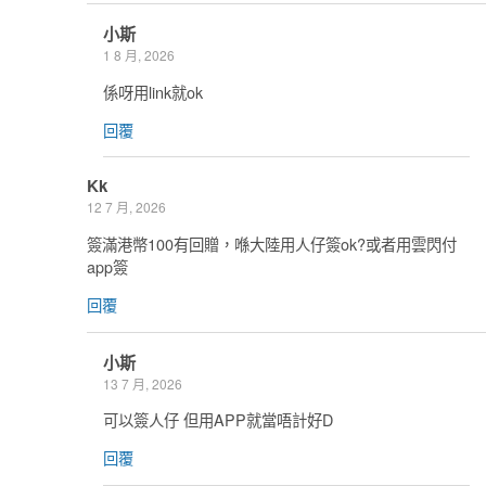
小斯
1 8 月, 2026
係呀用link就ok
回覆
Kk
12 7 月, 2026
簽滿港幣100有回贈，喺大陸用人仔簽ok?或者用雲閃付
app簽
回覆
小斯
13 7 月, 2026
可以簽人仔 但用APP就當唔計好D
回覆