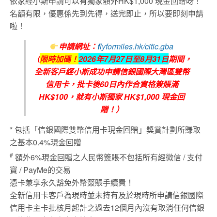
依家經小斯申請可以有獨家額外HK$1,000 現金回贈呀！
名額有限，優惠係先到先得，送完即止，所以要即刻申請
啦！
申請網址：
f
lyformiles.hk/citic.gba
（
限時加碼！
2026
年7
月27
日至8
月31
日
期間，
全新客戶經小斯成功申請信銀國際大灣區雙幣
信用卡，批卡後
6
0
日內作合資格簽賬滿
HK$100
，就有小斯獨家
HK$1,000
現金回
贈！）
* 包括「信銀國際雙幣信用卡現金回贈」獎賞計劃所賺取
之基本0.4%現金回贈
#
額外6%現金回贈之人民幣簽賬不包括所有經微信 / 支付
寶 / PayMe的交易
憑卡兼享永久豁免外幣簽賬手續費！
全新信用卡客戶為現時並未持有及於現時所申請信銀國際
信用卡主卡批核月起計之過去12個月內沒有取消任何信銀