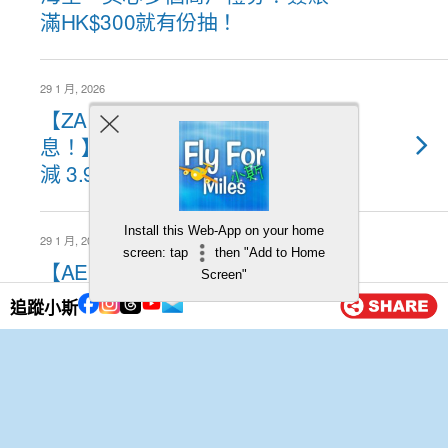
滿HK$300就有份抽！
29 1 月, 2026
【ZA Bank 稅季貸款！低至 0
息！】資產越多減息越多，最高
減 3.99%！
Install this Web-App on your home
29 1 月, 2026
screen: tap
then "Add to Home
【AE卡OK便利店優惠】買$50
Screen"
或以上有$10回贈！記得要登記
追蹤小斯
咗先！一卡可以用一次！
27 1 月, 2026
【Mox Zone X The Club 優惠