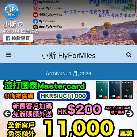
小斯 FlyForMiles
Archives › 1 月, 2026