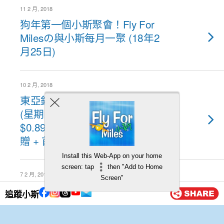
11 2 月, 2018
狗年第一個小斯聚會！Fly For
Milesの與小斯每月一聚 (18年2
月25日)
10 2 月, 2018
東亞銀行送9迎新優惠！東亞日
(星期日$0.89/里 + 海外簽賬
$0.89/里) + 快餐/咖啡店 10%回
贈 + 首次手機付款加卡$20回贈
Install this Web-App on your home
screen: tap
then "Add to Home
7 2 月, 2018
Screen"
HSBC 信用卡萬寧優惠 + 迎新 +
追蹤小斯
最紅自主獎賞！簽$6,000就有
14,460亞洲萬里通里數或