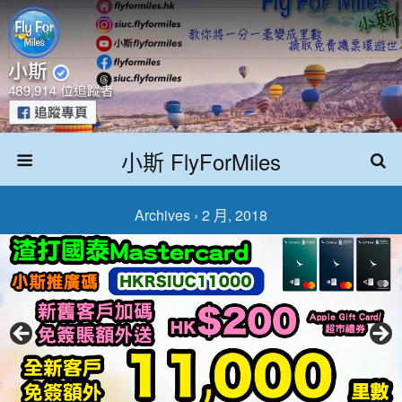
小斯 FlyForMiles
Archives › 2 月, 2018