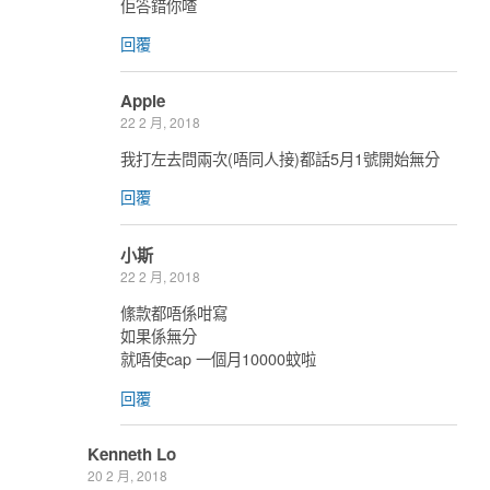
佢答錯你喳
回覆
Apple
22 2 月, 2018
我打左去問兩次(唔同人接)都話5月1號開始無分
回覆
小斯
22 2 月, 2018
絛款都唔係咁寫
如果係無分
就唔使cap 一個月10000蚊啦
回覆
Kenneth Lo
20 2 月, 2018