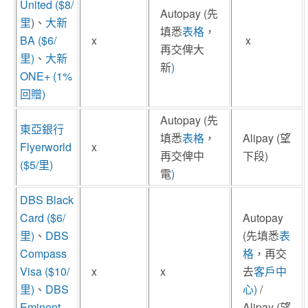
United ($8/
Autopay (先
里
)、
大新
填悉
表格
，
BA ($6/
x
x
再交俾大
里)
、
大新
新
)
ONE+ (1%
回贈)
Autopay (先
東亞銀行
填悉
表格
，
Alipay (望
Flyerworld
x
再交俾中
下段)
($5/里)
電
)
DBS Black
Card ($6/
Autopay
里)
、
DBS
(先填悉
表
Compass
格
，再交
Visa ($10/
x
x
去
客戶中
里)
、
DBS
心)
/
Eminent
Alipay (望