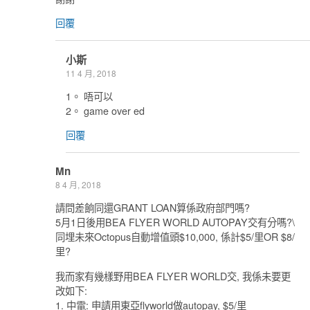
回覆
小斯
11 4 月, 2018
1。 唔可以
2。 game over ed
回覆
Mn
8 4 月, 2018
請問差餉同還GRANT LOAN算係政府部門嗎?
5月1日後用BEA FLYER WORLD AUTOPAY交有分嗎?\
同埋未來Octopus自動增值頭$10,000, 係計$5/里OR $8/
里?
我而家有幾樣野用BEA FLYER WORLD交, 我係未要更
改如下:
1. 中電: 申請用東亞flyworld做autopay, $5/里