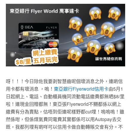
呀！！！今日除佐我要剥智慧齒呢個壞消息之外，連啲信
用卡都有壞消息 ，嗚！
東亞銀行Flyerworld信用卡
由5月1
日起網上、電話、自動櫃員機同流動電話繳費都無晒$8/里
啦！連現金回贈都無！東亞張Flyerworld不嬲都係以網上
繳費有分為賣點，估唔到佢連呢樣野都cut埋！嗚嗚嗚！雖
然係咁，但係煤氣費同電費其實都係可以用Autopay去交
既，我都列埋有啲咩可以信用卡做自動轉賬交會有分。不