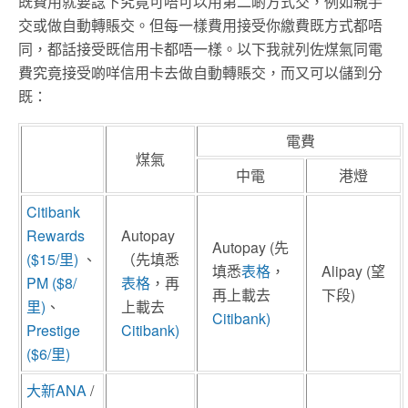
既費用就要諗下究竟可唔可以用第二啲方式交，例如親手
交或做自動轉賬交。但每一樣費用接受你繳費既方式都唔
同，都話接受既信用卡都唔一樣。以下我就列佐煤氣同電
費究竟接受啲咩信用卡去做自動轉賬交，而又可以儲到分
既：
電費
煤氣
中電
港燈
Citibank
Rewards
Autopay
Autopay (先
($15/里)
、
（先填悉
填悉
表格
，
Alipay (望
PM ($8/
表格
，再
再上載去
下段)
里)
、
上載去
Citibank)
Prestige
Citibank)
($6/里)
大新ANA
/