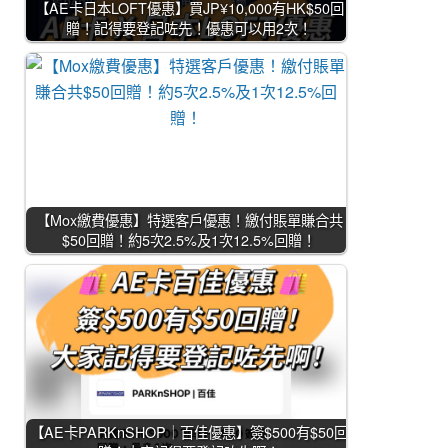
【AE卡日本LOFT優惠】買JP¥10,000有HK$50回
贈！記得要登記咗先！優惠可以用2次！
【Mox繳費優惠】特選客戶優惠！繳付賬單賺合共
$50回贈！約5次2.5%及1次12.5%回贈！
【AE卡PARKnSHOP｜百佳優惠】簽$500有$50回