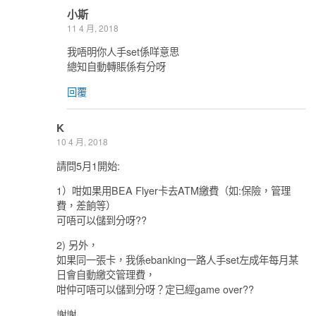
小斯
11 4 月, 2018
我唔明你人手set係咩意思
總知自動轉賬係有分呀
回覆
K
10 4 月, 2018
請問5月1開始:
1）咁如果用BEA Flyer卡去ATM繳費（如:保險，管理
費，差餉等）
可唔可以儲到分呀??
2) 另外，
如果同一張卡，我係ebanking一路人手set左成年每月某
日會自動繳交管理費，
咁仲可唔可以儲到分呀？定已經game over??
謝謝