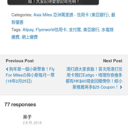
贈！大家記得要登記咗先啊！
Categories:
Asia Miles 亞洲萬里通 - 信用卡 (東亞銀行)
,
最
新優惠
Tags:
Alipay
,
Flyerworld信用卡
,
支付寶
,
東亞銀行
,
水電煤
繳費
,
網上繳費
Previous Post
Next Post
狗年第一個小斯聚會！Fly
渣打請大家食飯！首次用渣打信
For Milesの與小斯每月一聚
用卡預訂eatigo，唔理你食幾多
(18年2月25日)
都有HK$60現金回贈俾你！經小
斯推薦再多$25 Coupon！
77 responses
呆子
2 8 月, 2018