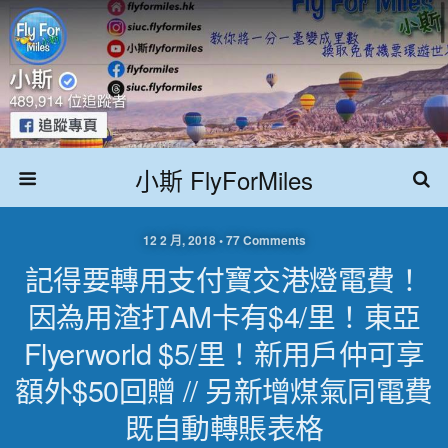
小斯 FlyForMiles
12 2 月, 2018 • 77 Comments
記得要轉用支付寶交港燈電費！
因為用渣打AM卡有$4/里！東亞
Flyerworld $5/里！新用戶仲可享
額外$50回贈 // 另新增煤氣同電費
既自動轉賬表格