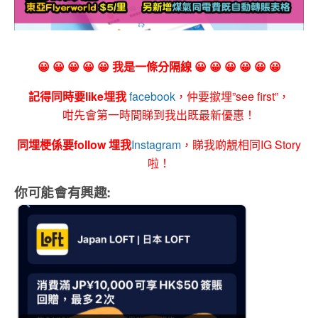
😀 😀 😀 😀 😀 我是一條分隔線 😀 😀 😀 😀 😀 😀
記得同時要like埋我
facebook
，仲要撳埋”see first”，
咁先會第一時間睇到我出既最新優惠！
同埋梗係要follow 埋我
Instagram
，睇我啲靚相同IG Story
啦！
你可能會有興趣: