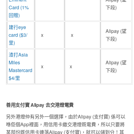
Card (1%
下段)
回贈)
建行eye
Alipay (望
card ($3/
x
x
下段)
里)
渣打Asia
Miles
Alipay (望
x
x
Mastercard
下段)
$4/里
善用支付寶 Alipay 去交港燈電費
另外港燈仲有另外一個選擇，由於Alipay (支付寶) 係可以
喺佢個App裡面，用信用卡繳交港燈既電費，所以只要將
某部份既信用卡連落Alipay (支付寶)，就可以儲到分！其