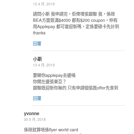
12 4 月, 2019
請問小斯 我申請完，佢俾埋張銀聯 我，係咪
BEA方面簽滿$4000 都有$200 coupon，仲有
用Applepay 都可當迎新嗎，定係要碌卡先計到
thanks
回覆
小斯
13 4 月, 2019
要睇你applepay去邊喎
你開左邊張東亞？
銀聯既迎新你無的 只有申請個張既offer先食到
回覆
yvonne
30 5 月, 2018
係咪就算唔係flyer world card