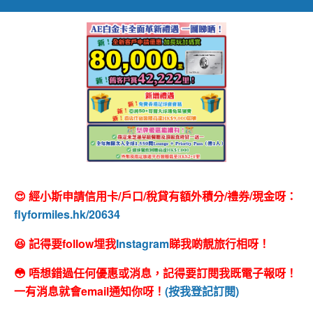
😍 經小斯申請信用卡/戶口/稅貸有額外積分/禮券/現金呀：
flyformiles.hk/20634
😆 記得要follow埋我
Instagram
睇我啲靚旅行相呀！
😳 唔想錯過任何優惠或消息，記得要訂閱我既電子報呀！
一有消息就會email通知你呀！
(按我登記訂閱)