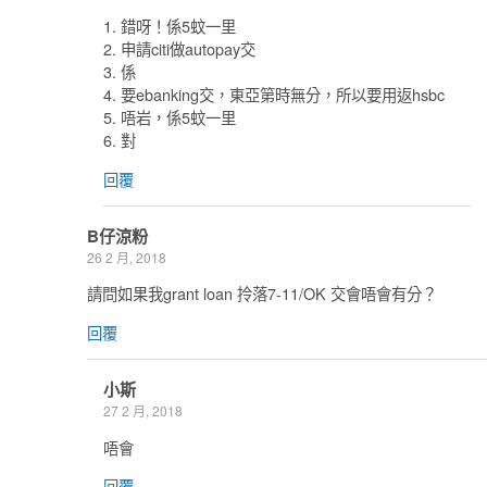
1. 錯呀！係5蚊一里
2. 申請citi做autopay交
3. 係
4. 要ebanking交，東亞第時無分，所以要用返hsbc
5. 唔岩，係5蚊一里
6. 對
回覆
B仔涼粉
26 2 月, 2018
請問如果我grant loan 拎落7-11/OK 交會唔會有分？
回覆
小斯
27 2 月, 2018
唔會
回覆