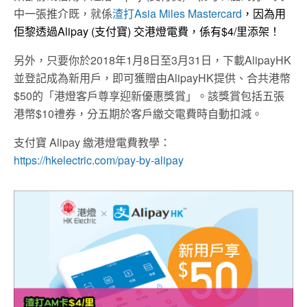
中一張推介既，就係
渣打Asia Miles Mastercard
，因為用
佢黎透過Alipay (支付寶) 交港燈電費，係有$4/里添架！
另外，只要​你於2018年1月8日至3月31日，下載AlipayHK
並登記成為新用戶，即可獲贈由AlipayHK提供、合共港幣
$50的「港燈客戶尊享迎新優惠獎賞」。該獎賞包括五張
港幣$10禮券，分五期於客戶繳交電費時自動扣減。
支付寶 Alipay 繳港燈電費教學：
https://hkelectric.com/pay-by-alipay