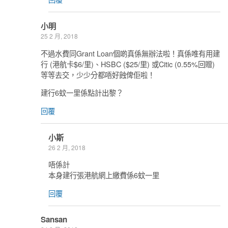
小明
25 2 月, 2018
不過水費同Grant Loan個啲真係無辦法啦！真係唯有用建
行 (港航卡$6/里)、HSBC ($25/里) 或Citic (0.55%回贈)
等等去交，少少分都唔好蝕俾佢啦！
建行6蚊一里係點計出黎？
回覆
小斯
26 2 月, 2018
唔係計
本身建行張港航網上繳費係6蚊一里
回覆
Sansan