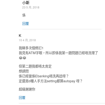
小斯
23 5 月, 2018
係
回覆
K
10 4 月, 2018
我睇多次個修訂1
我見有ATM字眼，所以即係我第一題問題已經唔洗理了
😂😂
但第二題我都唔太肯定
想請問
係已經當係Ebanking唔洗再諗呀？
定還是d種人手方法setting都算autopay 呀？
超級謝謝你
回覆