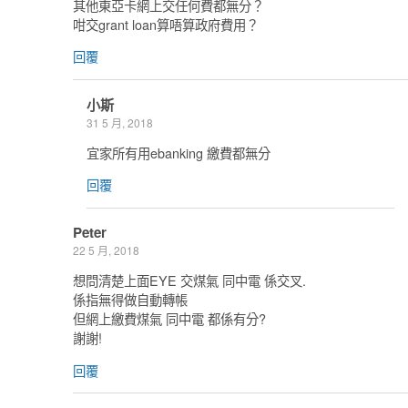
其他東亞卡網上交任何費都無分？
咁交grant loan算唔算政府費用？
回覆
小斯
31 5 月, 2018
宜家所有用ebanking 繳費都無分
回覆
Peter
22 5 月, 2018
想問清楚上面EYE 交煤氣 同中電 係交叉.
係指無得做自動轉帳
但網上繳費煤氣 同中電 都係有分?
謝謝!
回覆