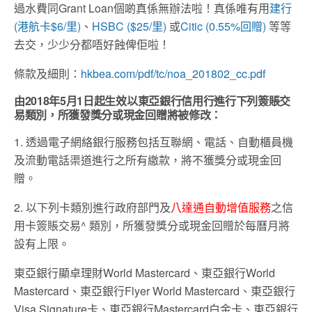
過水費同Grant Loan個啲真係無辦法啦！真係唯有用
建行
(港航卡$6/里)
、
HSBC ($25/里)
或
Citic (0.55%回贈)
等等
去交，少少分都唔好蝕俾佢啦！
條款及細則：
hkbea.com/pdf/tc/noa_201802_cc.pdf
由2018年5月1日起生效以東亞銀行信用行進行下列簽賬交
易類別，所獲發獎分或現金回贈將被修改：
1. 透過電子網絡銀行服務包括互聯網、電話、自動櫃員機
及流動電話渠道進行之所有繳款，將不獲獎分或現金回
贈。
2. 以下列卡類別進行政府部門及
八達通自動增值服務
之信
用卡簽賬交易^ 類別，所獲發獎分或現金回贈於每曆月將
設有上限。
東亞銀行顯卓理財World Mastercard、東亞銀行World
Mastercard、東亞銀行Flyer World Mastercard、東亞銀行
Visa Signature卡、東亞銀行Mastercard白金卡、東亞銀行