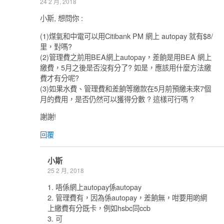
24 2 月, 2018
小斯, 想問你 :
(1)煤氣和中電可以用Citibank PM 網上 autopay 就有$8/
里，對嗎?
(2)管理費之前用BEA網上autopay，差餉是用BEA 網上
繳費，5月之後是否沒有分了? 如是，應該用什麼方法繳
費才有分呢?
(3)如果水費、管理費和差餉等繳款在5月前預繳未來7個
月的費用，是否仍然可以獲得分數 ? 這樣可行嗎 ?
謝謝!
回覆
小斯
25 2 月, 2018
1. 唔係網上autopay係autopay
2. 管理費有，因為係autopay，差餉無，咁要用啲網
上繳費有分既卡，例如hsbc同ccb
3. 可