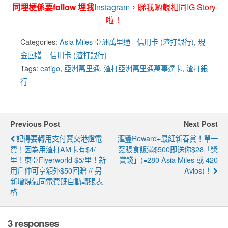
同埋梗係要follow 埋我
Instagram
，睇我啲靚相同IG Story
啦！
Categories:
Asia Miles 亞洲萬里通 - 信用卡 (渣打銀行)
,
現
金回贈 – 信用卡 (渣打銀行)
Tags:
eatigo
,
亞洲萬里通
,
渣打亞洲萬里通萬事達卡
,
渣打銀
行
Previous Post
Next Post
記得要轉用支付寶交港燈電
滙豐Reward+最紅新春賞！單一
費！因為用渣打AM卡有$4/
簽賬食飯滿$500即送你$28「獎
里！東亞Flyerworld $5/里！新
賞錢」(=280 Asia Miles 或 420
用戶仲可享額外$50回贈 // 另
Avios)！
新增煤氣同電費既自動轉賬表
格
3 responses