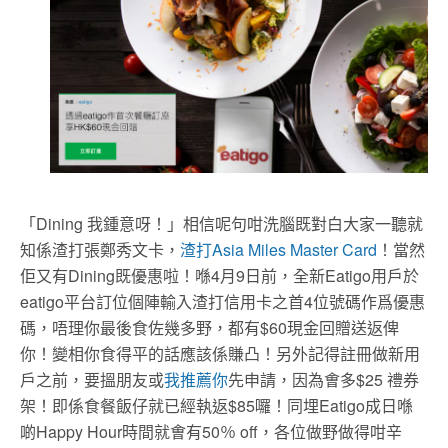
「Dining 我鍾意呀！」相信呢句咁洗腦既對白大家一聽就
知係渣打張鄭秀文卡，
渣打Asia Miles Master Card
！當然
佢又有Dining既優惠啦！喺4月9日前，全新Eatigo用戶於
eatigo平台訂位個陣輸入渣打信用卡之首4位號碼作爲優惠
碼，唔理你最後食佐幾多野，都有$60現金回贈送返俾
你！變相你食得平的話應該係賺凸！另外記得註冊做新用
戶之前，要搵朋友或
我推薦你
先申請，因為㑹多$25 禮券
架！即係食餐飯仔就已經執返$85囉！同埋Eatigo成日喺
啲Happy Hour時間就㑹有50％ off，各位做野做得咁辛