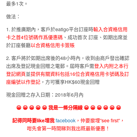
最多1次。
做法：
1. 於推廣期內，客戶於eatigo平台訂座時
輸入合資格信用
卡之首4位號碼作爲優惠碼
、成功首次 訂座、如期出席並
於訂座餐廳
以合資格信用卡簽賬
2. 客戶將於如期出席後的48小時內，收到由商戶發出確認
出席及登記現金回贈之電郵。屆時客戶需
登入内附之本行
登記網頁
並
提供有關資料包括16位合資格信用卡號碼及訂
座編號以作登記
，方可獲享HK$60現金回贈
現金回贈之存入日期：2018年6月內
😀 😀 😀 😀 😀 我是一條分隔線 😀 😀 😀 😀 😀 😀
記得同時要like埋我
facebook
，仲要撳埋”see first”，
咁先會第一時間睇到我出既最新優惠！