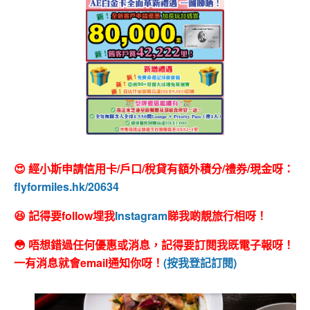
😍 經小斯申請信用卡/戶口/稅貸有額外積分/禮券/現金呀：
flyformiles.hk/20634
😆 記得要follow埋我
Instagram
睇我啲靚旅行相呀！
😳 唔想錯過任何優惠或消息，記得要訂閱我既電子報呀！
一有消息就會email通知你呀！
(按我登記訂閱)