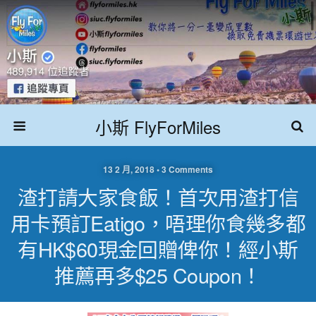
小斯 FlyForMiles
13 2 月, 2018 • 3 Comments
渣打請大家食飯！首次用渣打信
用卡預訂eatigo，唔理你食幾多都
有HK$60現金回贈俾你！經小斯
推薦再多$25 Coupon！