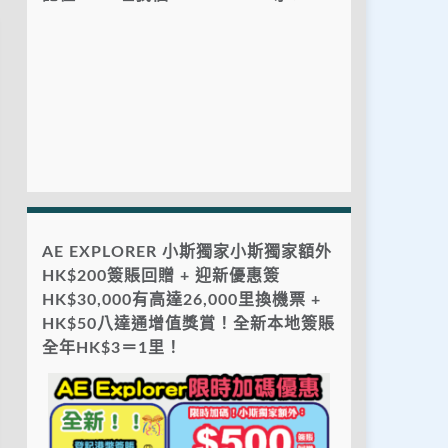
AE EXPLORER 小斯獨家小斯獨家額外
HK$200簽賬回贈 + 迎新優惠簽
HK$30,000有高達26,000里換機票 +
HK$50八達通增值獎賞！全新本地簽賬
全年HK$3＝1里！