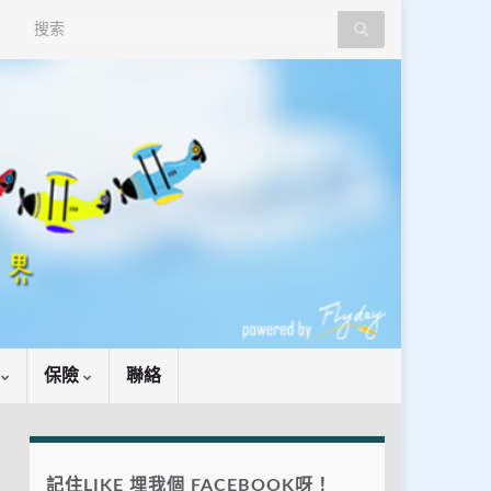
Search for:
識
保險
聯絡
記住LIKE 埋我個 FACEBOOK呀！