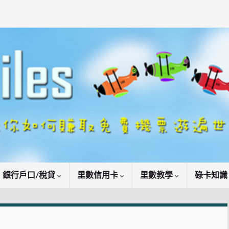
銀行戶口/稅貸
里數信用卡
里數教學
碌卡知