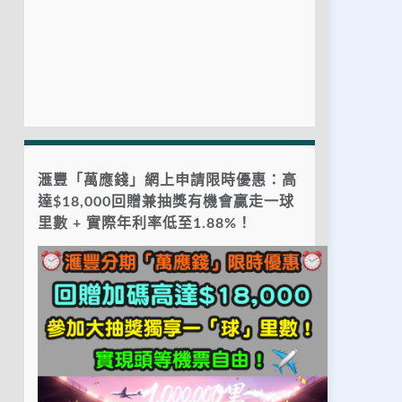
滙豐「萬應錢」網上申請限時優惠：高
達$18,000回贈兼抽獎有機會贏走一球
里數 + 實際年利率低至1.88%！