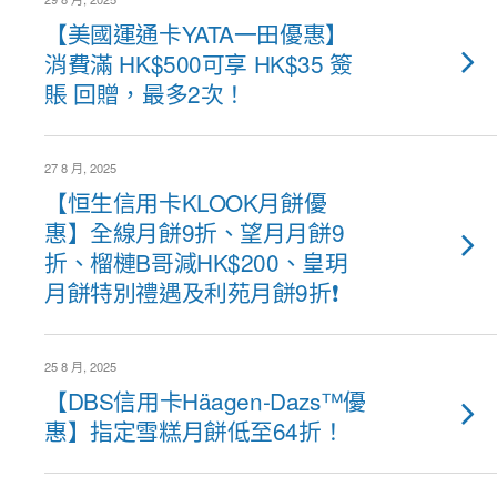
【美國運通卡YATA一田優惠】
消費滿 HK$500可享 HK$35 簽
賬 回贈，最多2次！
27 8 月, 2025
【恒生信用卡KLOOK月餅優
惠】全線月餅9折、望月月餅9
折、榴槤B哥減HK$200、皇玥
月餅特別禮遇及利苑月餅9折❗
25 8 月, 2025
【DBS信用卡Häagen-Dazs™優
惠】指定雪糕月餅低至64折！