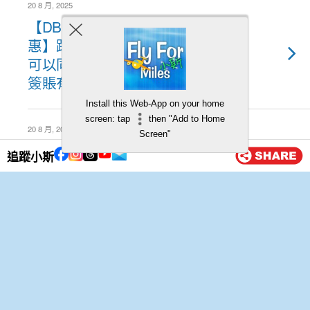
20 8 月, 2025
【DBS信用卡AlipayHK限時優
惠】跨境簽賬$500減$100！仲
可以同其他優惠券一齊用！首單
簽賬有30x A. Point積分！
Install this Web-App on your home
screen: tap
then "Add to Home
20 8 月, 2025
Screen"
【🔥AE Explorer信用卡Apple
追蹤小斯
Store網上商店優惠🔥】簽
HK$10,000就有額外40,000美國
運通積分❗即2,222里❗用嚟買
Apple Gift Card都得❗
20 8 月, 2025
【DBS信用卡大抽獎】唔洗消費