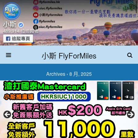
小斯 FlyForMiles
Archives › 8 月, 2025