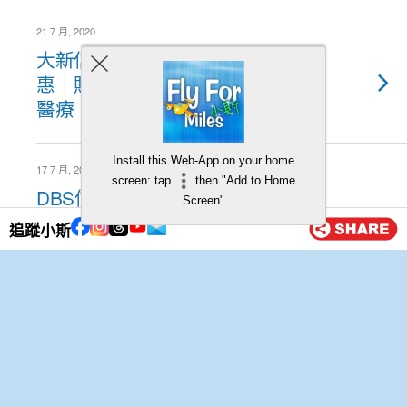
21 7 月, 2020
大新信用卡優惠大集合！限時優
惠｜購物｜酒店｜餐飲｜旅遊｜
醫療
Install this Web-App on your home
17 7 月, 2020
screen: tap
then "Add to Home
DBS信用卡 x 恒基地產旗下商場
Screen"
消費獎賞！消費滿HK$500送你
追蹤小斯
HK$50千色店購物禮券！
16 7 月, 2020
【2020 Ubereats優惠碼】
Ubereats 外賣優惠/discount
code/Promotion code/折扣代碼