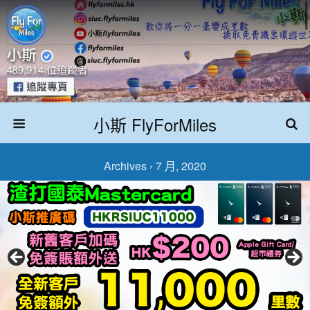
小斯 FlyForMiles
Archives › 7 月, 2020