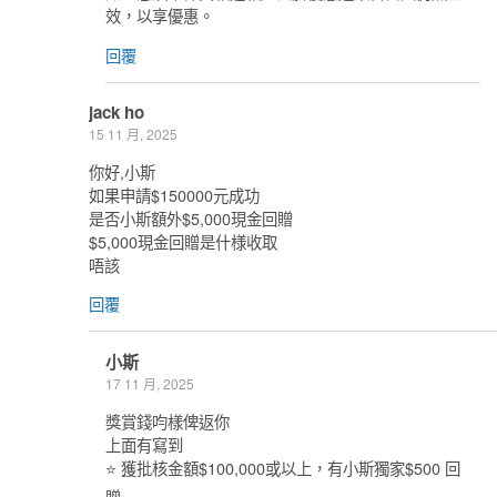
效，以享優惠。
回覆
jack ho
15 11 月, 2025
你好,小斯
如果申請$150000元成功
是否小斯額外$5,000現金回贈
$5,000現金回贈是什様收取
唔該
回覆
小斯
17 11 月, 2025
獎賞錢呁樣俾返你
上面有寫到
⭐ 獲批核金額$100,000或以上，有小斯獨家$500 回
贈