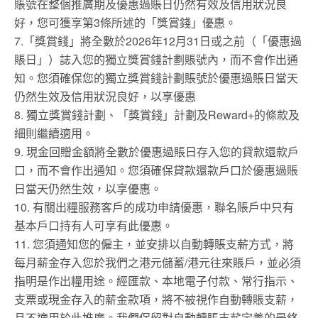
賬號在整個推廣期及優惠過賬日仍然有效及信用狀況良
好，您可獲享第3條所述的「獎賞錢」優惠。
7.「獎賞錢」將全數於2026年12月31日或之前（「優惠過
賬日」）誌入您的獨立獎賞錢計劃賬號內，而不會作出通
知。您須確保您的獨立獎賞錢計劃賬號於優惠過賬日當天
仍然生效及信用狀況良好，以享優惠
8. 獨立獎賞錢計劃、「獎賞錢」計劃及Reward+的條款及
細則繼續適用。
9. 現金回贈金額將全數於優惠過賬日存入您的貸款還款戶
口，而不會作出通知。您須確保貸款還款戶口於優惠過賬
日當天仍然生效，以享優惠。
10. 有關出糧服務客戶的成功申請優惠，聯名賬戶中只有
基本戶口持有人可享有此優惠。
11. 您須通知您的僱主，並安排以自動轉賬支薪方式，將
每月薪金存入您於我們之港元儲蓄/港元往來賬戶，並必須
指明是作出糧用途。經匯款、本地電子付款、常行指示、
支票或現金存入的薪金款項，將不被視作自動轉賬支薪，
且不適用於此推廣。我們保留對自動轉賬支薪定義的最終