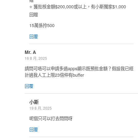
⭐ 獲批核金額$200,000或以上，有小斯獨家$1,000
回贈
15萬係拎500
回覆
Mr. A
16 8 月, 2025
請問可唔可以申請多過apps顯示既預批金額？假設我已經
計過我人工上限23倍仲有buffer
回覆
小斯
19 8 月, 2025
呢個只可以打去問問呀
回覆