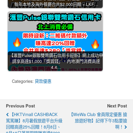
每年本地及海外餐廳合共$2,000回贈 + LKF…
【滙豐Pulse銀聯雙幣鑽石信用卡迎新】網上成功申
請享高達$1,000「獎賞錢」，內地澳門消費高達
4.4…
Categories:
貸款優惠
Previous Post
Next Post
【HKTVmall CASHBACK
【WeWa Club 會員限定優惠 搶
篤篤賺】8月暑假旅遊平台升級
旅遊好物】記得下午3點要搶
回贈高達25%回贈！8月8日、
啊！
8月18日落單限時賺高達$200