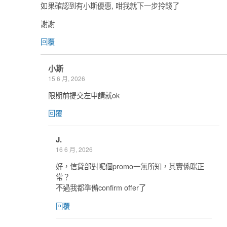
如果確認到有小斯優惠, 咁我就下一步拎錢了
謝謝
回覆
小斯
15 6 月, 2026
限期前提交左申請就ok
回覆
J.
16 6 月, 2026
好，信貸部對呢個promo一無所知，其實係咪正
常？
不過我都準備confirm offer了
回覆