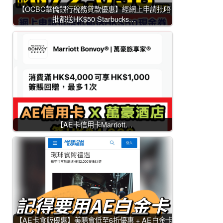
【OCBC華僑銀行稅務貸款優惠】經網上申請批唔
批都送HK$50 Starbucks…
【AE卡信用卡Marriott…
【AE卡食飯優惠】美膳會低至6折優惠 + AE白金卡