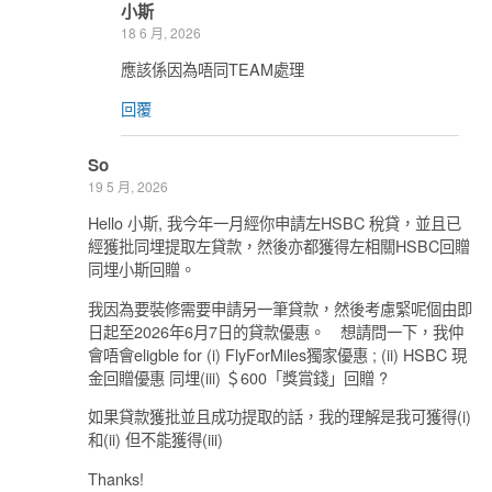
小斯
18 6 月, 2026
應該係因為唔同TEAM處理
回覆
So
19 5 月, 2026
Hello 小斯, 我今年一月經你申請左HSBC 稅貸，並且已
經獲批同埋提取左貸款，然後亦都獲得左相關HSBC回贈
同埋小斯回贈。
我因為要裝修需要申請另一筆貸款，然後考慮緊呢個由即
日起至2026年6月7日的貸款優惠。 想請問一下，我仲
會唔會eligble for (i) FlyForMiles獨家優惠 ; (ii) HSBC 現
金回贈優惠 同埋(iii) ＄600「獎賞錢」回贈 ?
如果貸款獲批並且成功提取的話，我的理解是我可獲得(i)
和(ii) 但不能獲得(iii)
Thanks!