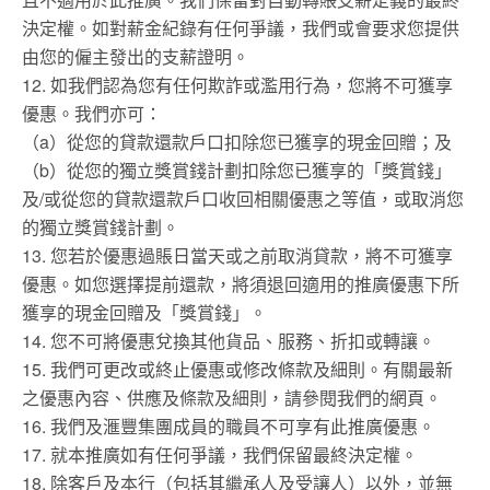
決定權。如對薪金紀錄有任何爭議，我們或會要求您提供
由您的僱主發出的支薪證明。
12. 如我們認為您有任何欺詐或濫用行為，您將不可獲享
優惠。我們亦可：
（a）從您的貸款還款戶口扣除您已獲享的現金回贈；及
（b）從您的獨立獎賞錢計劃扣除您已獲享的「獎賞錢」
及/或從您的貸款還款戶口收回相關優惠之等值，或取消您
的獨立獎賞錢計劃。
13. 您若於優惠過賬日當天或之前取消貸款，將不可獲享
優惠。如您選擇提前還款，將須退回適用的推廣優惠下所
獲享的現金回贈及「獎賞錢」。
14. 您不可將優惠兌換其他貨品、服務、折扣或轉讓。
15. 我們可更改或終止優惠或修改條款及細則。有關最新
之優惠內容、供應及條款及細則，請參閱我們的網頁。
16. 我們及滙豐集團成員的職員不可享有此推廣優惠。
17. 就本推廣如有任何爭議，我們保留最終決定權。
18. 除客戶及本行（包括其繼承人及受讓人）以外，並無