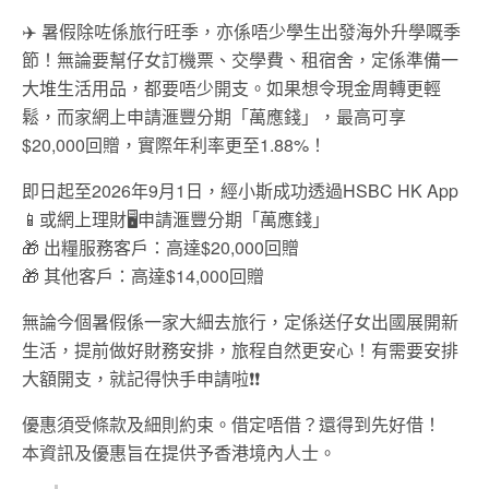
✈️
暑假除咗係旅行旺季，亦係唔少學生出發海外升學嘅季
節！無論要幫仔女訂機票、交學費、租宿舍，定係準備一
大堆生活用品，都要唔少開支。如果想令現金周轉更輕
鬆，而家網上申請滙豐分期「萬應錢」，最高可享
$20,000回贈，實際年利率更至1.88%！
即日起至2026年9月1日，經小斯成功透過HSBC HK App
📱
或網上理財
🖥️
申請滙豐分期「萬應錢」
🎁
出糧服務客戶：高達$20,000回贈
🎁
其他客戶：高達$14,000回贈
無論今個暑假係一家大細去旅行，定係送仔女出國展開新
生活，提前做好財務安排，旅程自然更安心！有需要安排
大額開支，就記得快手申請啦
❗
❗
優惠須受條款及細則約束。借定唔借？還得到先好借！
本資訊及優惠旨在提供予香港境內人士。