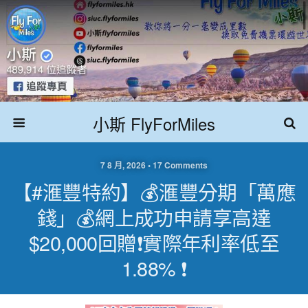
小斯 FlyForMiles
7 8 月, 2026 • 17 Comments
【#滙豐特約】💰滙豐分期「萬應
錢」💰網上成功申請享高達
$20,000回贈❗實際年利率低至
1.88% ❗