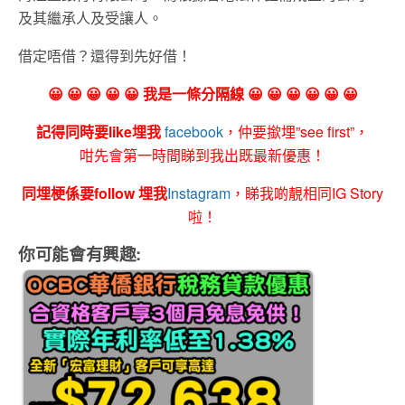
及其繼承人及受讓人。
借定唔借？還得到先好借！
😀 😀 😀 😀 😀 我是一條分隔線 😀 😀 😀 😀 😀 😀
記得同時要like埋我
facebook
，仲要撳埋”see first”，
咁先會第一時間睇到我出既最新優惠！
同埋梗係要follow 埋我
Instagram
，睇我啲靚相同IG Story
啦！
你可能會有興趣: