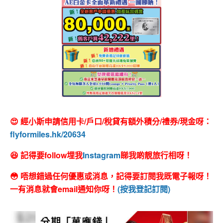
😍 經小斯申請信用卡/戶口/稅貸有額外積分/禮券/現金呀：
flyformiles.hk/20634
😆 記得要follow埋我
Instagram
睇我啲靚旅行相呀！
😳 唔想錯過任何優惠或消息，記得要訂閱我既電子報呀！
一有消息就會email通知你呀！
(按我登記訂閱)