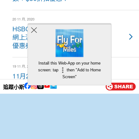
20 11 月, 2020
HSBC信用卡HKTaxi優惠！最紅
網上消費優惠！高達$300電子
優惠券可以賺到！
Install this Web-App on your home
19 11 月, 2020
screen: tap
then "Add to Home
11月20日12:00記得搶！一齊
Screen"
WeWa搶鑊金！安信EarnMORE
追蹤小斯
/ 安信WeWa卡 Moet &
Chandon Brut Imperial NV
(750ml) 只係$238！
19 11 月, 2020