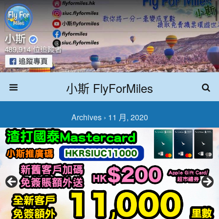
小斯 FlyForMiles
Archives › 11 月, 2020