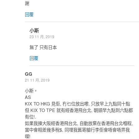
謝
回覆
小斯
23 11 月, 2019
無了 只有日本
回覆
GG
21 11 月, 2019
小斯，
AS
KIX TO HKG 見佢, 冇乜位放出嚟, 只放早上九點同十點
但 KIX TO TPE 就有經香港飛台北, 朝頭早九點到六點都
有位!.
如果我揀大阪經香港飛台北, 自動放棄在香港飛台北嗰程,
當中會相差幾多稅$, 同埋我舊寄艙行李佢會唔會唔畀我
㗎!