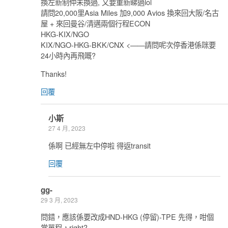
換左新制仲未換過, 又要重新睇過lol
請問20,000里Asia Miles 加9,000 Avios 換來回大阪/名古
屋 + 來回曼谷/清邁兩個行程ECON
HKG-KIX/NGO
KIX/NGO-HKG-BKK/CNX <——請問呢次停香港係咪要
24小時內再飛嘅?
Thanks!
回覆
小斯
27 4 月, 2023
係啊 已經無左中停啦 得返transit
回覆
gg-
29 3 月, 2023
問錯，應該係要改成HND-HKG (停留)-TPE 先得，咁個
當單程，right?