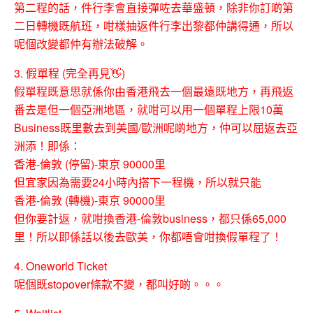
第二程的話，件行李會直接彈咗去華盛頓，除非你訂啲第
二日轉機既航班，咁樣抽返件行李出黎都仲講得通，所以
呢個改變都仲有辦法破解。
3. 假單程 (完全再見
👋
)
假單程既意思就係你由香港飛去一個最遠既地方，再飛返
番去是但一個亞洲地區，就咁可以用一個單程上限10萬
Business既里數去到美國/歐洲呢啲地方，仲可以屈返去亞
洲添！即係：
香港-倫敦 (停留)-東京 90000里
但宜家因為需要24小時內搭下一程機，所以就只能
香港-倫敦 (轉機)-東京 90000里
但你要計返，就咁換香港-倫敦business，都只係65,000
里！所以即係話以後去歐美，你都唔會咁換假單程了！
4. Oneworld Ticket
呢個既stopover條款不變，都叫好啲。。。