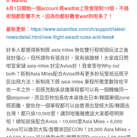
5. Waitlist
4月1日開始一個account 既waitlist上限會限制10個，不過
呢個都影響不大，因為你都好難會wait到咁多了！
最新更新：
https://www.asiamiles.com/zh/support/latest-
news/detail.html/new-flight-award-rules-and-fees#
好多人都覺得新制既 asia miles 無佐雙行程呢個玩法之後
就好傷心，但所謂你有張良計，我有過牆梯！大家成日問
咁宜家儲 asia miles 好定Avios好！我會答你Why not
both？新制Asia Miles配合Avios仲有更多好玩堅抵玩既平
民出飛方法！新制底下既 asia miles 單程所需里數除佐平
佐一半之外，佢既亮點係就連單程都可以有一個轉機同一
個stopover，而且佢仲加長佐本身換去日本/韓國果個zone
既距離，變佐你一個單程都可以由香港出發經大阪/韓國去
台灣！都只係10,000里！講到咁複雜應該大家都唔明架
啦！總知就係配合Avios，10,000里Asia Miles + 6,000
Avios可以換到大阪/首爾來回ECON！25,000 Asia Miles +