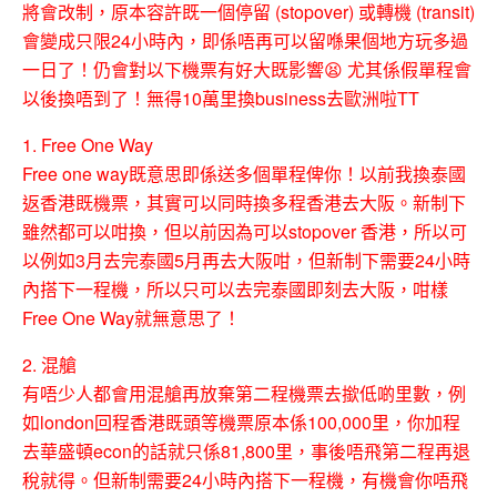
將會改制，原本容許既一個停留 (stopover) 或轉機 (transit)
會變成只限24小時內，即係唔再可以留喺果個地方玩多過
一日了！仍會對以下機票有好大既影響
😫
尤其係假單程會
以後換唔到了！無得10萬里換business去歐洲啦TT
1. Free One Way
Free one way既意思即係送多個單程俾你！以前我換泰國
返香港既機票，其實可以同時換多程香港去大阪。新制下
雖然都可以咁換，但以前因為可以stopover 香港，所以可
以例如3月去完泰國5月再去大阪咁，但新制下需要24小時
內搭下一程機，所以只可以去完泰國即刻去大阪，咁樣
Free One Way就無意思了！
2. 混艙
有唔少人都會用混艙再放棄第二程機票去撳低啲里數，例
如london回程香港既頭等機票原本係100,000里，你加程
去華盛頓econ的話就只係81,800里，事後唔飛第二程再退
稅就得。但新制需要24小時內搭下一程機，有機會你唔飛