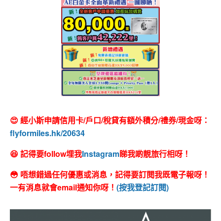
😍 經小斯申請信用卡/戶口/稅貸有額外積分/禮券/現金呀：
flyformiles.hk/20634
😆 記得要follow埋我
Instagram
睇我啲靚旅行相呀！
😳 唔想錯過任何優惠或消息，記得要訂閱我既電子報呀！
一有消息就會email通知你呀！
(按我登記訂閱)