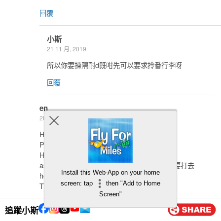
回覆
小斯
21 11 月, 2019
所以你要揀隔耐d既咁先可以要求拎番行李呀
回覆
en
20 11 月, 2019
Hi 小斯
PEK > SGN
HAN > PEK
asiamiles網站好似換唔到？stopover 係唔係要打去
Install this Web-App on your home
hotline先換到啊？
screen: tap
then "Add to Home
Thanks
Screen"
回覆
追蹤小斯