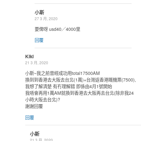
小斯
27 3 月, 2020
要俾呀 usd40／4000里
回覆
Kiki
21 3 月, 2020
小斯~我之前曾經成功用total17500AM
換到到香港去大阪去台北(1萬)+台灣返香港嘅機票(7500),
我想了解清楚 有冇理解錯 即係由4月1號開始
我唔會再用1萬AM就換到香港去大阪再去台北(除非我24
小時大阪去台北)?
謝謝回覆
回覆
小斯
21 3 月, 2020