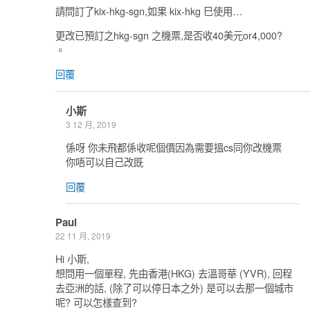
請問訂了kix-hkg-sgn,如果 kix-hkg 巳使用…
更改已預訂之hkg-sgn 之機票,是否收40美元or4,000?
。
回覆
小斯
3 12 月, 2019
係呀 你未飛都係收呢個價因為需要搵cs同你改機票
你唔可以自己改既
回覆
Paul
22 11 月, 2019
Hi 小斯,
想問用一個單程, 先由香港(HKG) 去溫哥華 (YVR), 回程
去亞洲的話, (除了可以停日本之外) 是可以去那一個城市
呢? 可以怎樣查到?