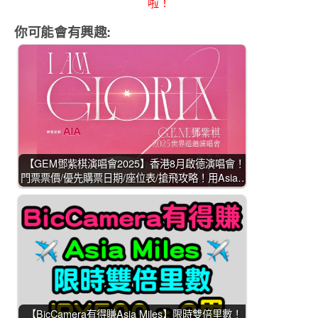
啦！
你可能會有興趣:
【GEM鄧紫棋演唱會2025】香港8月啟德演唱會！
門票票價/優先購票日期/座位表/搶飛攻略！用Asia…
【BicCamera有得賺Asia Miles】限時雙倍里數！