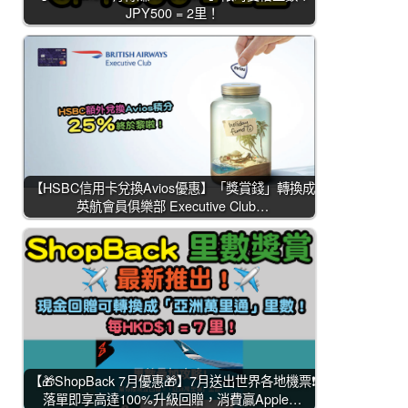
JPY500 = 2里！
【HSBC信用卡兌換Avios優惠】「獎賞錢」轉換成
英航會員俱樂部 Executive Club…
【🎁ShopBack 7月優惠🎁】7月送出世界各地機票❗
落單即享高達100%升級回贈，消費贏Apple…