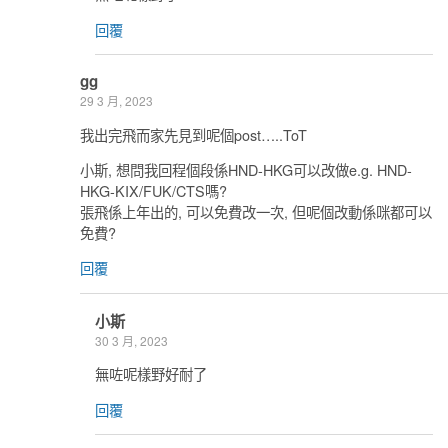
回覆
gg
29 3 月, 2023
我出完飛而家先見到呢個post…..ToT
小斯, 想問我回程個段係HND-HKG可以改做e.g. HND-
HKG-KIX/FUK/CTS嗎?
張飛係上年出的, 可以免費改一次, 但呢個改動係咪都可以
免費?
回覆
小斯
30 3 月, 2023
無咗呢樣野好耐了
回覆