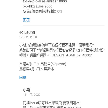
tpe-hkg-bkk asiamiles 10000
bkk-hkg avios 9000
要係2個唔同網站到出飛呀
回覆
Jo Leung
17 1 月, 2020
小斯, 想請教為何以下這個行程不能算一個單程呢?
系統出現了 “你所選擇的行程包含過多缺口行程/中途停留/
轉機。請重新選擇。 [CLSAPI_ASMI_02_4388]”
香港4月2日 > 馬德里(stopover)
馬德里4月6曰 > 里斯本
回覆
小斯
18 1 月, 2020
同埋iberia唔可以出單程飛 要來回咁出
所以你一出就要來回咁出埋lis-mad-hkg