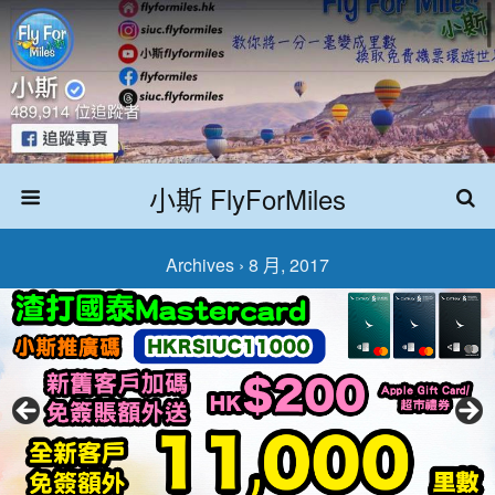
小斯 FlyForMiles
Archives › 8 月, 2017