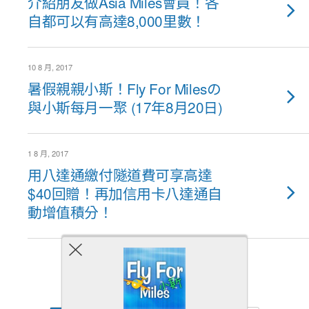
介紹朋友做Asia Miles會員！各
自都可以有高達8,000里數！
10 8 月, 2017
暑假親親小斯！Fly For Milesの
與小斯每月一聚 (17年8月20日)
1 8 月, 2017
用八達通繳付隧道費可享高達
$40回贈！再加信用卡八達通自
動增值積分！
Back to top