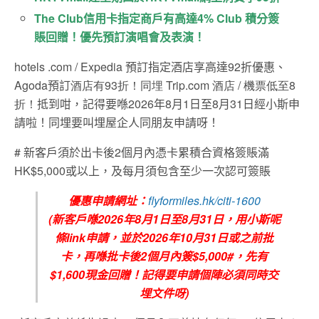
The Club信用卡指定商戶有高達4% Club 積分簽
賬回贈！優先預訂演唱會及表演！
hotels .com / Expedia 預訂指定酒店享高達92折優惠、
Agoda預訂
酒店有
93
折！同埋
Trip.com 酒店 / 機票低至8
折！
抵到咁，記得要喺2026年8月1日至8月31日經小斯申
請啦！同埋要叫埋屋企人同朋友申請呀！
# 新客戶須於出卡後2個月內憑卡累積合資格簽賬滿
HK$5,000或以上，及每月須包含至少一次認可簽賬
優惠申請網址：
flyformiles.hk/citi-1600
(新客戶喺2026年8月1日至8月31日，用小斯呢
條link申請，並於2026年10月31日或之前批
卡，再喺批卡後2個月內簽$5,000#，先有
$1,600現金回贈！記得要申請個陣必須同時交
埋文件呀)