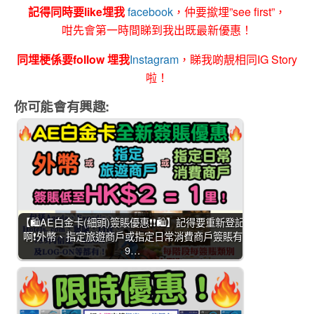
記得同時要like埋我
facebook
，仲要撳埋”see first”，
咁先會第一時間睇到我出既最新優惠！
同埋梗係要follow 埋我
Instagram
，睇我啲靚相同IG Story
啦！
你可能會有興趣:
【🛍️AE白金卡(細頭)簽賬優惠❗❗🛍️】記得要重新登記
啊❗外幣、指定旅遊商戶或指定日常消費商戶簽賬有
9…