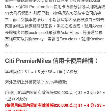
值得一提既係香港大部份銀行既信用卡都只係換到Asia
Miles，但Citi Premiermiles 信用卡既積分就可以用黎換取
11大飛行獎勵計劃既里數，換領超過70間航空公司的機
票，而且兌換率仍唔錯。小斯就建議大家要根據自己想去
既目的地去換返相關既里數，例如換短途既，就用Avios，
長途或者想換business既飛就換Asia Miles，誇張啲想換
有張床可以同你honey一齊訓既First class，就用Krisflyer
啦！
Citi PremierMiles 信用卡使用詳情：
本地簽賬：$1 = 1.5 分 / $8 = 1里 (12積分)
海外及網上外幣簽賬 (1.95%手續費) ：
(
每個月結單內累計有效簽帳
$20,000
以下
) $1 = 3 分 / $4 =
1里 (12積分)
(
每個月結單內累計有效簽帳
$20,000
以上
) $1 = 4 分 / $3 =