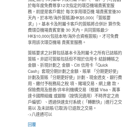
於每年度免費尊享12次指定的環亞機場貴賓室服
務，前提是客戶需於 每次享用環亞機 場貴賓室後30
天內，於本地/海外簽賬滿HK$5,000(「簽賬要
求」)。基本卡及附屬卡客戶的簽賬將合併計 算作免
費環亞機場貴賓室後 30 天內，共同簽賬最少
HK$10,000(包括本地/海外合資格簽賬)，才可免費
享用該次環亞機場 貴賓室服務。
簽賬要求之計算包括基本卡及附屬卡之所有已誌賬的
簽賬。非認可簽賬包括但不限於信用卡 結餘轉賬之
金額、折現計劃之 金額、Citi 信用卡「Quick
Cash」套現分期計劃之金額、賬單 「分期更好使」
計劃及簽賬「分期更好使」計劃、現金透支、銀行費
用、繳付予稅務局之稅 項、賭場交易、網上繳 款，
保險費用及慈善/非牟利機構交易（根據 Visa、萬事
達卡國際組織 或銀聯（按情況適用）不時界定之商
戶編號）、透過快速支付系統 (「轉數快」)進行之交
易以 及未誌賬/已取消/已退款之交易。
->八達通可以
回覆