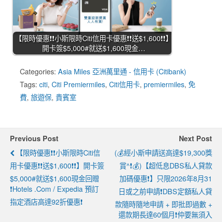
【限時優惠❗❗小斯限時Citi信用卡優惠❗❗送$1,600❗❗】
開卡簽$5,000#就送$1,600現金…
Categories:
Asia Miles 亞洲萬里通 - 信用卡 (Citibank)
Tags:
citi
,
Citi Premiermiles
,
Citi信用卡
,
premiermiles
,
免
費
,
旅遊保
,
貴賓室
Previous Post
Next Post
【限時優惠❗❗小斯限時Citi信
(💰經小斯申請送高達$19,300獎
用卡優惠❗❗送$1,600❗❗】開卡簽
賞^❗💰)【超低息DBS私人貸款
$5,000#就送$1,600現金回贈
加碼優惠❗】只限2026年8月31
❗Hotels .com / Expedia 預訂
日或之前申請❗DBS定額私人貸
指定酒店高達92折優惠❗
款隨時隨地申請 + 即批即過數 +
還款期長達60個月❗仲要無須入