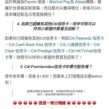
由於無論係
Payme
增值、
Wechat Pay
及
Alipay
轉賬，都
屬於合資格迎新簽賬，而且都可以獲得積分，即係可以0
成本賺迎新及日常簽賬積分！
4. 如果已經擁有其他Citi信用卡，咁仲可唔可以
拎到小斯額外獎賞及迎新？
如果你已經擁有其他Citi信用卡，例如
Citi Rewards 信用卡
、
Citi Cash Back Visa 信用卡
、
Citi 八達通信用卡
、
Citi
Clear 信用卡
、
Citi Prestige 信用卡
、
Citi HKTVmall信用
卡
等，就唔可以拎到小斯額外獎賞及迎新了。
5. Citi Premiermiles信用卡年費可豁免嗎？
首年免年費，其後 $1,800！但基本上打個電話去都waive
到！
優惠受條款及細則約束，詳情請參閱Citi官方網頁。
提示：借定唔借?還得到先好借！
😀 😀 😀 😀 😀 我是一條分隔線 😀 😀 😀 😀 😀 😀