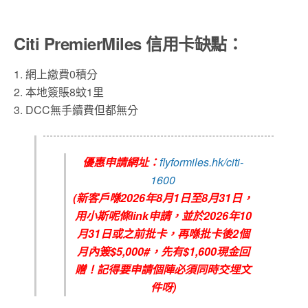
Citi PremierMiles 信用卡缺點：
1. 網上繳費0積分
2. 本地簽賬8蚊1里
3. DCC無手續費但都無分
優惠申請網址：
flyformiles.hk/citi-
1600
(新客戶喺2026年8月1日至8月31日，
用小斯呢條link申請，並於2026年10
月31日或之前批卡，再喺批卡後2個
月內簽$5,000#，先有$1,600現金回
贈！記得要申請個陣必須同時交埋文
件呀)