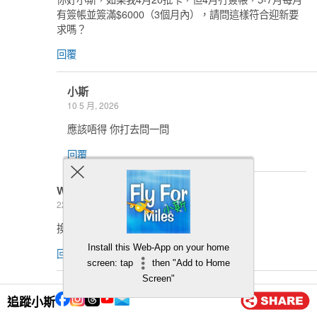
有簽帳並簽滿$6000（3個月內），請問這樣符合迎新要
求嗎？
回覆
小斯
10 5 月, 2026
應該唔得 你打去問一問
回覆
WING
22 4 月, 2026
換里數, 每次要收$200 手續費, 好唔抵@@”
Install this Web-App on your home
回覆
screen: tap
then "Add to Home
Screen"
小斯
追蹤小斯
23 4 月, 2026