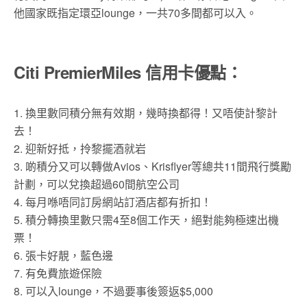
他國家既指定環亞
lounge
，一共
70
多間都可以入。
Citi PremierMiles 信用卡優點：
1. 換里數同積分無有效期，幾時換都得！又唔使計黎計
去！
2. 迎新好抵，拎黎擺酒就岩
3. 啲積分又可以轉做Avios、Krisflyer等總共11間飛行獎勵
計劃，可以兌換超過60間航空公司
4. 每月喺唔同訂房網站訂酒店都有折扣！
5. 積分轉換里數只需4至8個工作天，絕對能夠極速出機
票！
6. 張卡好靚，藍色邊
7. 有免費旅遊保險
8. 可以入lounge，不過要事後簽返$5,000