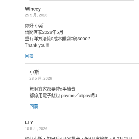
Wincey
25 5 月, 2026
你好 小斯
請問宜家2026年5月
重有咩方法係0成本賺迎新$6000?
Thank you!!!
回覆
小斯
28 5 月, 2026
無啊宜家都要俾d手續費
都係用電子錢包 payme／alipay呢d
回覆
LTY
10 5 月, 2026
你好小斯，如果我4月20批卡，但4月冇簽帳，5-7月每月