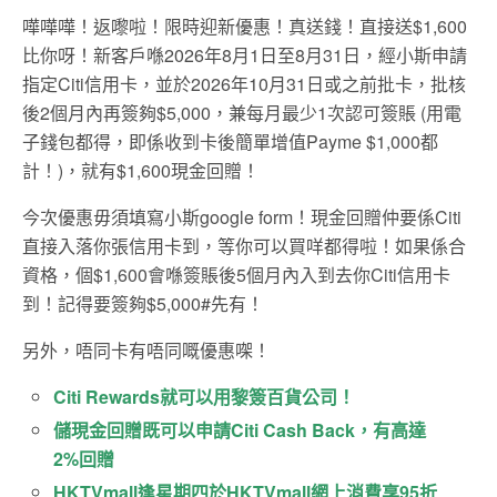
嘩嘩嘩！返嚟啦！限時迎新優惠！真送錢！直接送$1,600
比你呀！新客戶喺2026年8月1日至8月31日，經小斯申請
指定Citi信用卡，並於2026年10月31日或之前批卡，批核
後2個月內再簽夠$5,000，兼每月最少1次認可簽賬 (用電
子錢包都得，即係收到卡後簡單增值Payme $1,000都
計！)，就有$1,600現金回贈！
今次優惠毋須填寫小斯google form！現金回贈仲要係Citi
直接入落你張信用卡到，等你可以買咩都得啦！如果係合
資格，個$1,600會喺簽賬後5個月內入到去你Citi信用卡
到！記得要簽夠$5,000#先有！
另外，唔同卡有唔同嘅優惠㗎！
Citi Rewards就可以用黎簽百貨公司！
儲現金回贈既可以申請Citi Cash Back，有高達
2%回贈
HKTVmall
逢星期四於HKTVmall網上消費享95折