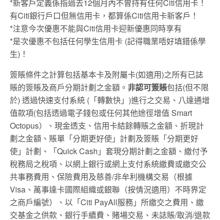
*新客戶定義係指過去12個月內不曾持有任何Citi信用卡！
有Citi銀行戶口但無信用卡，都算係Citi信用卡新客戶！
*注意今次優惠不能與Citi信用卡迎新優惠同時享有
*是次優惠不包括任何學生信用卡 (記得職業唔好填錯係學
生)！
簽賬條件之計算包括基本卡及附屬卡
(
如適用
)
之所有已誌
賬的簽賬
及商戶分期計劃之金額。
非認可簽賬
包括
(
但不限
於
)
透過快速支付系統
(
「轉數快」
)
進行之交易、八達通增
值款項
(
包括透過電子錢包或
任何其他途徑增值
Smart
Octopus
）、現金透支、信用卡結餘轉賬之金額、
折現計
劃之金額、賬單「分期更好使」計劃及簽賬「分期更好
使」
計劃、「
Quick Cash
」套現分期計劃之金額、繳付予
稅務局之稅項、
以網上銀行或網上支付系統繳費或繳交公
共事務費用
、保
險費用及慈善
/
非牟利機構交易（根據
Visa
、
萬事達卡國際組織或銀聯（按情況適用）不時界定
之商戶編號）、
以
「
Citi PayAll
服務」所繳交之費用、繳
交基金之供款、銀行手續費、
賭場交易、未誌賬
/
取消
/
退款