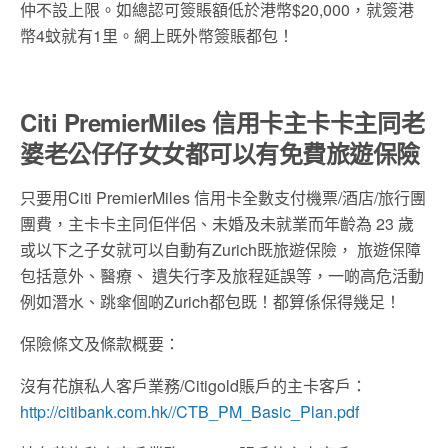
仲不設上限。如總認可簽賬額低於港幣$20,000，就簽港
幣4蚊就有1里。網上既外幣簽賬都包！
Citi PremierMiles 信用卡主卡卡主同老
婆老公仔仔女女都可以有免費旅遊保險
只要用Citi PremierMiles 信用卡全數支付機票/酒店/旅行團
團費，主卡卡主同佢伴侶、未婚及未就業而年齡為 23 歲
或以下之子女就可以自動有Zurich既旅遊保險， 旅遊保障
包括意外、醫療、 遺失行李及旅程延誤等，一啲高危活動
例如潛水、跳傘個啲Zurich都包既！都算係保得幾足！
保險條文及條款概要：
沒有花旗私人客戶業務/Citigold賬戶的主卡客戶：
http://citibank.com.hk//CTB_PM_Basic_Plan.pdf