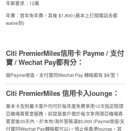
年薪要求：12萬
年費：首年免年費，其後 $1,800 (基本上打個電話去都
waive到)
Citi PremierMiles信用卡 Payme / 支付
寶 /
Wechat Pay
都有分：
做Payme增值，支付寶同Wechat Pay 轉賬都有 $8/里！
Citi PremierMiles 信用卡入lounge：
基本卡及附屬卡客戶均可於每年度免費享用
12
次指定既環
亞機場貴賓室服務，前提是客戶需於每次享用環亞機場貴
賓室後
30
天內，於本地
/
海外簽賬滿
$5,000 (Payme
增值
/
支
付寶同
Wechat Pay
轉賬都可以
)
。唔止係香港
lounge
，其