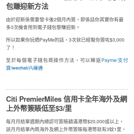
包賺迎新方法
由於迎新係需要發卡後2個月內簽，即係話你其實你有最
多3次機會用到電子錢包黎賺迎新。
所以如果你玩晒PayMe的話，3次就已經幫你簽咗$3,000
了！
至於每個電子錢包既操作方法，可以睇返
Payme/
支付
寶/
wechat/
八達通
Citi PremierMiles 信用卡全年海外及網
上外幣簽賬低至$3/里
每月月結單週期內總認可簽賬額滿港幣$20,000或以上，
該月月結單內既海外及網上外幣簽賬每港幣就有3蚊1里，