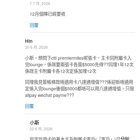
7 7 月, 2026
12月個陣已經要收
回覆
Hin
20 6 月, 2026
小斯，想問下citi premiermiles呢張卡，主卡同附屬卡入
完lounge，係咪要兩張卡各簽$5000先得??同埋1年12次
係咪主卡附屬卡各12次定係加埋12次
同埋我見簽帳條款唔適用卡八達通增值???係迎新唔適用
定係入完lounge後個$5000都唔可以用八達通增值，只限
alipay wechat payme???
回覆
小斯
22 6 月, 2026
指定信用卡的基本卡及附屬卡客戶(「客戶」)可
分別