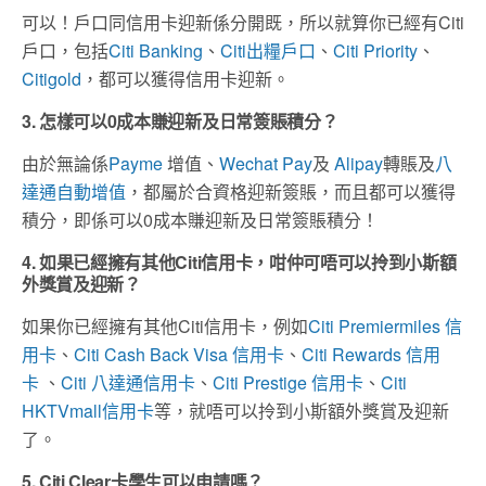
可以！戶口同信用卡迎新係分開既，所以就算你已經有Citi
戶口，包括
Citi Banking
、
Citi出糧戶口
、
Citi Priority
、
Citigold
，都可以獲得信用卡迎新。
3. 怎樣可以0成本賺迎新及日常簽賬積分？
由於無論係
Payme
增值、
Wechat Pay
及
Alipay
轉賬及
八
達通自動增值
，都屬於合資格迎新簽賬，而且都可以獲得
積分，即係可以0成本賺迎新及日常簽賬積分！
4. 如果已經擁有其他Citi信用卡，咁仲可唔可以拎到小斯額
外獎賞及迎新？
如果你已經擁有其他Citi信用卡，例如
Citi Premiermiles 信
用卡
、
Citi Cash Back Visa 信用卡
、
Citi Rewards 信用
卡
、
Citi 八達通信用卡
、
Citi Prestige 信用卡
、
Citi
HKTVmall信用卡
等，就唔可以拎到小斯額外獎賞及迎新
了。
5. Citi Clear卡學生可以申請嗎？