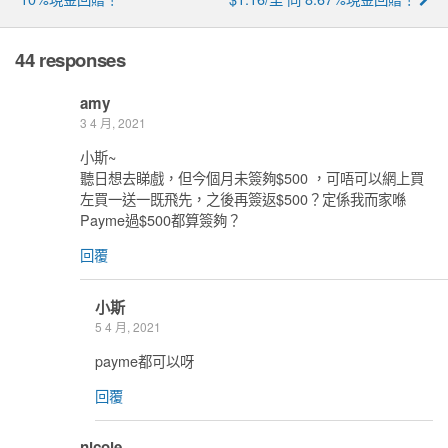
44 responses
amy
3 4 月, 2021
小斯~
聽日想去睇戲，但今個月未簽夠$500 ，可唔可以網上買
左買一送一既飛先，之後再簽返$500？定係我而家喺
Payme過$500都算簽夠？
回覆
小斯
5 4 月, 2021
payme都可以呀
回覆
nicole