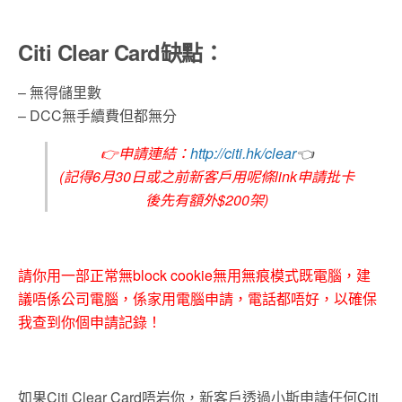
Citi Clear Card缺點：
– 無得儲里數
– DCC無手續費但都無分
👉
申請連結：
http://citi.hk/clear
👈
(記得6月30日或之前新客戶用呢條link申請批卡
後先有
額外$200架
)
請你用一部正常無block cookie無用無痕模式既電腦，建
議唔係公司電腦，係家用電腦申請，電話都唔好，以確保
我查到你個申請記錄！
如果Citi Clear Card唔岩你，新客戶透過小斯申請任何
Citi