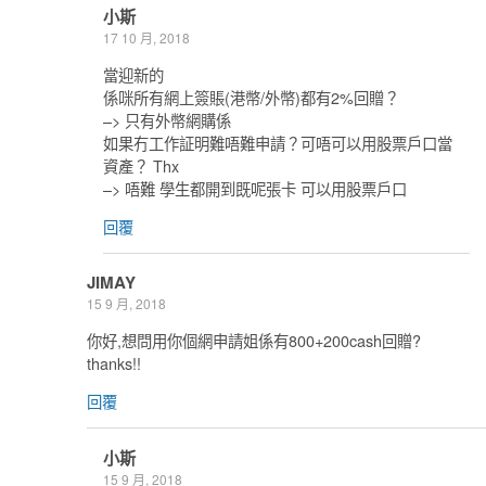
小斯
17 10 月, 2018
當迎新的
係咪所有網上簽賬(港幣/外幣)都有2%回贈？
–> 只有外幣網購係
如果冇工作証明難唔難申請？可唔可以用股票戶口當
資產？ Thx
–> 唔難 學生都開到既呢張卡 可以用股票戶口
回覆
JIMAY
15 9 月, 2018
你好,想問用你個網申請姐係有800+200cash回贈?
thanks!!
回覆
小斯
15 9 月, 2018