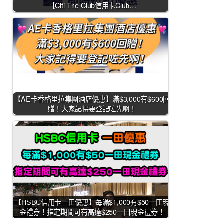
【Citi The Club信用卡Club…
【AE卡香格里拉集團酒店優惠】滿$3,000有$600回
贈！大家記得要登記咗先啊！
【HSBC信用卡一田優惠】每滿$1,000有$50一田現
金禮券！指定期間可有高達$250一田現金禮券！