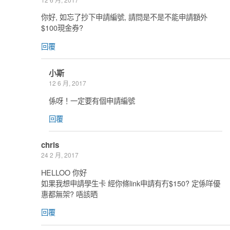
你好, 如忘了抄下申請編號, 請問是不是不能申請額外
$100現金券?
回覆
小斯
12 6 月, 2017
係呀！一定要有個申請編號
回覆
chris
24 2 月, 2017
HELLOO 你好
如果我想申請學生卡 經你條link申請有冇$150? 定係咩優
惠都無架? 唔該晒
回覆