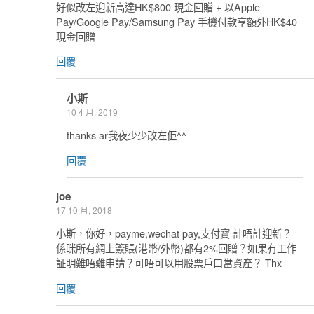
好似改左迎新高達HK$800 現金回贈 + 以Apple
Pay/Google Pay/Samsung Pay 手機付款享額外HK$40
現金回贈
回覆
小斯
10 4 月, 2019
thanks ar我夜少少改左佢^^
回覆
joe
17 10 月, 2018
小斯，你好，payme,wechat pay,支付寶 計唔計迎新？
係咪所有網上簽賬(港幣/外幣)都有2%回贈？如果冇工作
証明難唔難申請？可唔可以用股票戶口當資產？ Thx
回覆