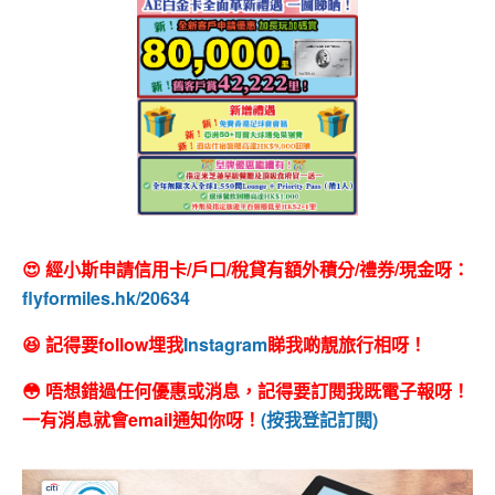
😍 經小斯申請信用卡/戶口/稅貸有額外積分/禮券/現金呀：
flyformiles.hk/20634
😆 記得要follow埋我
Instagram
睇我啲靚旅行相呀！
😳 唔想錯過任何優惠或消息，記得要訂閱我既電子報呀！
一有消息就會email通知你呀！
(按我登記訂閱)