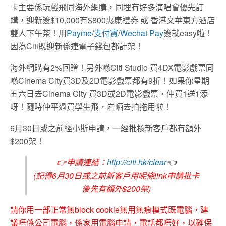
卡主要係玩戲飛同海外網購，同埋有好多演唱會優先訂
購，迎新簽$10,000有$800惠康禮券 或 香港文華東方酒店
雙人下午茶！用
Payme
/
支付寶
/
Wechat Pay
簽就easy啦！
因為Citi既迎新係連電子錢包都計架！
海外網購有2%回贈！另外喺Citi Studio 買4DX電影戲票同
喺Cinema City買3D及2D電影戲票都有9折！如果你星期
五六日去Cinema City 買3D或2D電影戲票，仲買1送1添
呀！隨時仲平過買學生飛，岩晒去拍拖用啦！
6月30日或之前經小斯申請，一經批核新客戶都有額外
$200架！
👉
申請連結：
http://citi.hk/clear
👈
(記得6月30日或之前新客戶用呢條link申請批卡
後先有
額外$200架
)
請你用一部正常無block cookie無用無痕模式既電腦，建
議唔係公司電腦，係家用電腦申請，電話都唔好，以確保