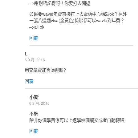
–>咁耐唔記得呀！你要打去問返
如果要wavie年費直接打上去電話中心講就ok？另外
一張八達通visa(金黃色)係咪都可以wavie到年費？
–>all ok
回覆
L
6 9 月, 2016
用交學費能否賺迎新?
回覆
小斯
6 9 月, 2016
不能
除非你個學費係可以上返學校個網交或者自動轉賬
回覆