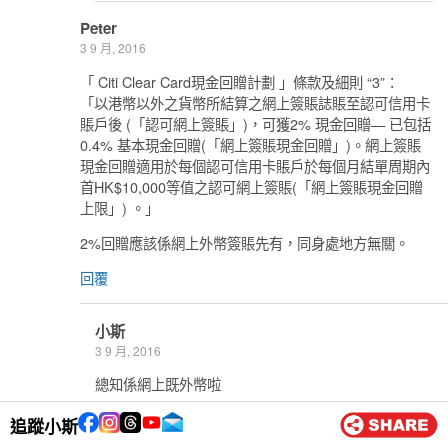
Peter
3 9 月, 2016
「 Citi Clear Card現金回贈計劃 」條款及細則 “3”：
「以港幣以外之貨幣所結算之網上簽賬誌賬至認可信用卡
賬戶後 (「認可網上簽賬」)，可獲2% 現金回贈— 已包括
0.4% 基本現金回贈(「網上簽賬現金回贈」)。網上簽賬
現金回贈適用於每個認可信用卡賬戶於每個月結單周期內
首HK$10,000等值之認可網上簽賬(「網上簽賬現金回贈
上限」) 。」
2%回贈應該係網上外幣簽賬先有，同身處地方無關。
回覆
小斯
3 9 月, 2016
總知係網上既外幣啦
回覆
追蹤小斯