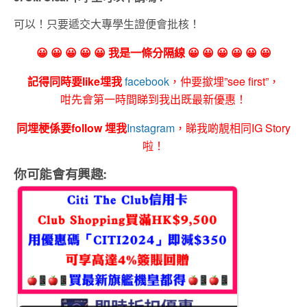
可以！只要遞交大專學生證便會批核！
😀 😀 😀 😀 😀 我是一條分隔線 😀 😀 😀 😀 😀 😀
記得同時要like埋我
facebook
，仲要撳埋”see first”，
咁先會第一時間睇到我出既最新優惠！
同埋梗係要follow 埋我
Instagram
，睇我啲靚相同IG Story
啦！
你可能會有興趣: