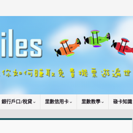
銀行戶口/稅貸
里數信用卡
里數教學
碌卡知