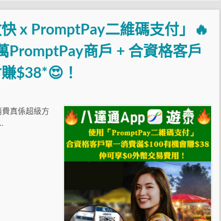
 x PromptPay二維碼支付」🔥
萬PromptPay商戶 + 合資格客戶
$38*😍！
國消費真係超級方
…