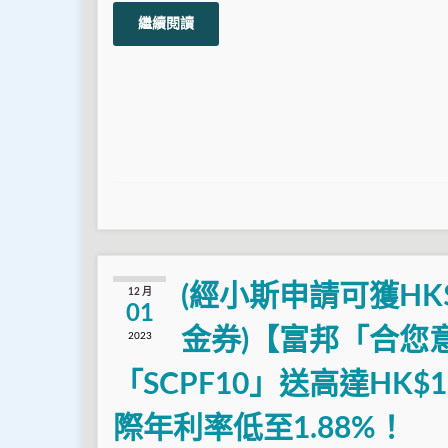
繼續閱讀
(經小斯申請可獲HK$3,0
12 月
01
金券)【富邦「合您
2023
「SCPF10」送高達HK$1
際年利率低至1.88%！