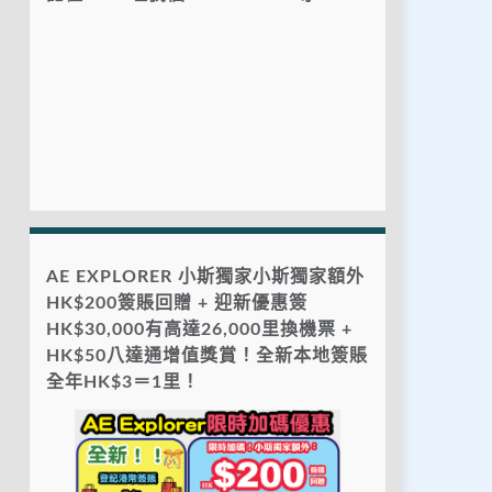
AE EXPLORER 小斯獨家小斯獨家額外
HK$200簽賬回贈 + 迎新優惠簽
HK$30,000有高達26,000里換機票 +
HK$50八達通增值獎賞！全新本地簽賬
全年HK$3＝1里！