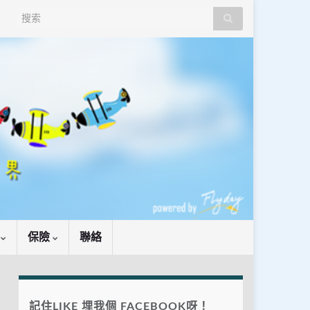
Search for:
識
保險
聯絡
記住LIKE 埋我個 FACEBOOK呀！