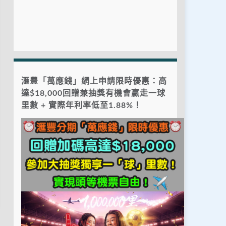
滙豐「萬應錢」網上申請限時優惠：高
達$18,000回贈兼抽獎有機會贏走一球
里數 + 實際年利率低至1.88%！