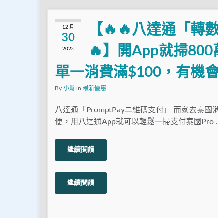
【🔥🔥八達通「轉數快
12 月
30
🔥】開App就掃800
2023
單一消費滿$100，有機會賺
By
小斯
in
最新優惠
八達通「PromptPay二維碼支付」 而家去泰
便，用八達通App就可以輕鬆一掃支付泰國Pro 
繼續閱讀
繼續閱讀