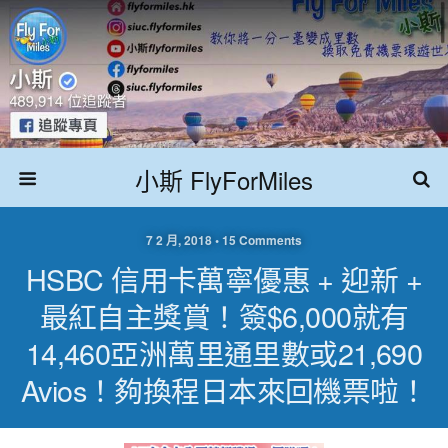
小斯 FlyForMiles
7 2 月, 2018 • 15 Comments
HSBC 信用卡萬寧優惠 + 迎新 +
最紅自主獎賞！簽$6,000就有
14,460亞洲萬里通里數或21,690
Avios！夠換程日本來回機票啦！