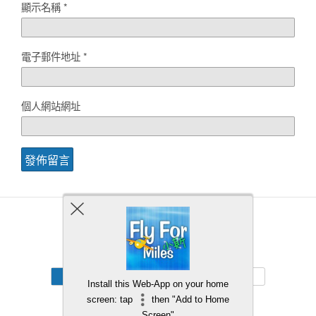
顯示名稱
*
電子郵件地址
*
個人網站網址
Back to top
Mobile
Desktop
Install this Web-App on your home
screen: tap
then "Add to Home
Screen"