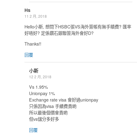
Hs
11 2 月, 2018
Hello小斯, 想問下HSBC張VS海外簽帳有無手贖費? 匯率
好唔好? 定係鑽石銀聯簽海外會好D?
Thanks!!
回覆
小斯
12 2 月, 2018
Vs 1.95%
Unionpay 1%
Exchange rate visa 會好過unionpay
只係因為visa 手續費貴啲
所以最後個價會貴啲
但vs儲分多好多
回覆