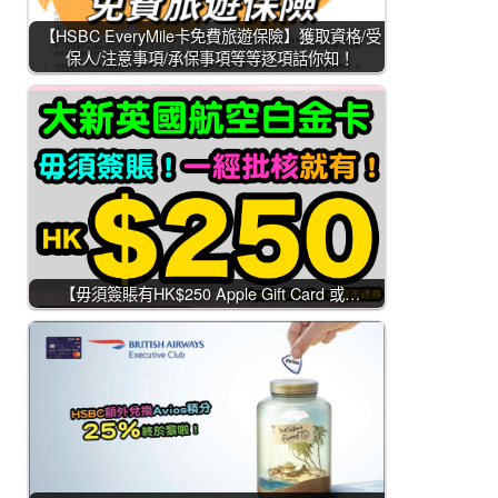
【HSBC EveryMile卡免費旅遊保險】獲取資格/受
保人/注意事項/承保事項等等逐項話你知！
【毋須簽賬有HK$250 Apple Gift Card 或…