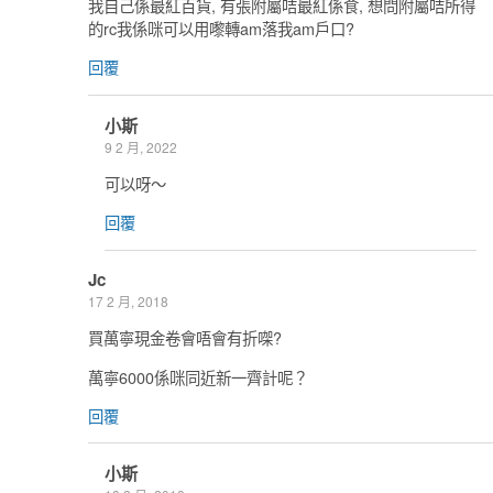
我自己係最紅百貨, 有張附屬咭最紅係食, 想問附屬咭所得
的rc我係咪可以用嚟轉am落我am戶口?
回覆
小斯
9 2 月, 2022
可以呀～
回覆
Jc
17 2 月, 2018
買萬寧現金卷會唔會有折㗎?
萬寧6000係咪同近新一齊計呢？
回覆
小斯