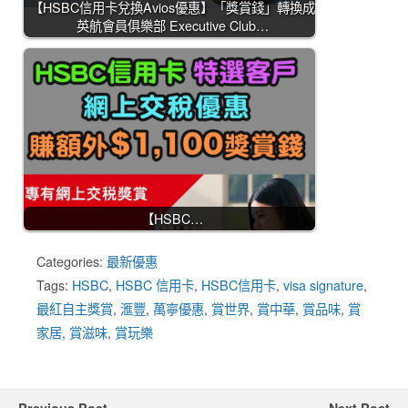
【HSBC信用卡兌換Avios優惠】「獎賞錢」轉換成
英航會員俱樂部 Executive Club…
【HSBC…
Categories:
最新優惠
Tags:
HSBC
,
HSBC 信用卡
,
HSBC信用卡
,
visa signature
,
最紅自主獎賞
,
滙豐
,
萬寧優惠
,
賞世界
,
賞中華
,
賞品味
,
賞
家居
,
賞滋味
,
賞玩樂
Previous Post
Next Post