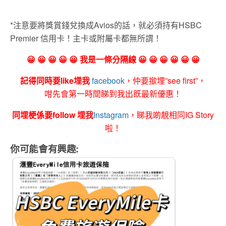
*注意要將獎賞錢兌換成Avios的話，就必須持有HSBC
Premier 信用卡！主卡或附屬卡都無所謂！
😀 😀 😀 😀 😀 我是一條分隔線 😀 😀 😀 😀 😀 😀
記得同時要like埋我
facebook
，仲要撳埋”see first”，
咁先會第一時間睇到我出既最新優惠！
同埋梗係要follow 埋我
Instagram
，睇我啲靚相同IG Story
啦！
你可能會有興趣: