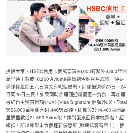
提提大家，HSBC信用卡個萬寧買$6,000有額外6,800亞洲
萬里通里數或10,200 Avios優惠做到今個月月底喳！仲要
係淨係星期五六日買先有呢個優惠，即係最遲係23日、24
日同25日去買！如果同時痴埋個迎新優惠一齊食，再加埋
最紅自主獎賞個額外5X同Visa Signature 個額外3X，Total
簽$6,000萬寧係有$1,446獎賞錢，即係等於14,460亞洲萬
里通里數或21,690 Avios架！換到張來回日本機票啦！超
級抵！所以如果未食個迎新優惠既 (就連舊客有架！)，就
記得要渣渣林開張卡，趕及喺今個月月底既23日、24日同