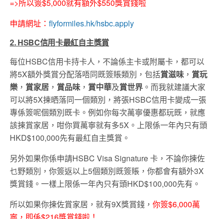
=>所以簽$5,000就有額外$550獎賞錢啦
申請網址：
flyformiles.hk/hsbc.apply
2. HSBC信用卡最紅自主獎賞
每位HSBC信用卡持卡人，不論係主卡或附屬卡，都可以
將5X額外獎賞分配落唔同既簽賬類別，包括
賞滋味
，
賞玩
樂
，
賞家居
，
賞品味
，
賞中華
及
賞世界
。而我就建議大家
可以將5X揀晒落同一個類別，將張HSBC信用卡變成一張
專係簽呢個類別既卡。例如你每次萬寧優惠都玩既，就應
該揀賞家居，咁你買萬寧就有多5X。上限係一年內只有頭
HKD$100,000先有最紅自主獎賞。
另外如果你係申請HSBC Visa Signature 卡，不論你揀佐
乜野類別，你簽返以上5個類別既簽賬，你都會有額外3X
獎賞錢。一樣上限係一年內只有頭HKD$100,000先有。
所以如果你揀佐賞家居，就有9X獎賞錢，
你簽$6,000萬
寧，即係$216獎賞錢啦！