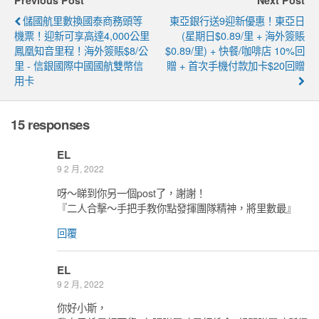
儲國航里數換國泰商務頭等
東亞銀行送9迎新優惠！東亞日
機票！迎新可享高達4,000公里
(星期日$0.89/里 + 海外簽賬
鳳凰知音里程！海外簽賬$8/公
$0.89/里) + 快餐/咖啡店 10%回
里 - 信銀國際中國國航雙幣信
贈 + 首次手機付款加卡$20回贈
用卡
15 responses
EL
9 2 月, 2022
呀～睇到你另一個post了，謝謝！
『二人合擊～手把手教你點發揮團隊精神，將里數最』
回覆
EL
9 2 月, 2022
你好小斯，