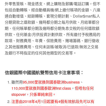
外零售簽賬、現金透支、網上購物及郵購/電話訂購，但不
包括自動轉賬、經自動櫃員機/網上繳付賬項的金額、八達
通自動增值、結餘轉賬、套現分期計劃、Dollar$mart私人
分期貸款之還款額、幾時都分期之每月供款、月結單都分
期、任何賬單都分期及幾時都分期免息交稅的任何還款額
供款、任何基金/月供投資計劃供款、所有繳付予稅務局的
款項、財務費用、年費、保險費用、賭場籌碼、銀行徵收
之其他服務費用、任何未誌賬/被取消/已退款/無效之交易
及銀行不時指定的任何其他類型的交易等。
信銀國際中國國航雙幣信用卡注意事項：
雖然用
95,000里就換到國泰歐洲business
、
110,000里就換到國泰歐洲first class
，
但唔包任何
stopover，只係單純來回。
注意由2018年4月1日起要有4個有效航段先可以有