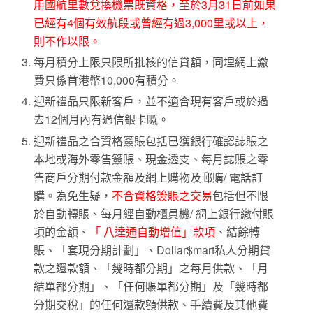
用國航里數兌換機票既資格，至於3月31日前如果
已經有4個有效航段或曾經有過3,000里或以上，
則不作以限。
每月積分上限只限所批核的信貸額，同埋網上繳
費只係首港幣10,000有積分。
迎新禮品只限新客戶，並不適合現有客戶或於過
去12個月內有過信銀卡嘅。
迎新禮品之合資格簽賬包括已獲銀行確認誌賬之
本地或海外零售簽賬、現金透支、每月誌賬之零
售商戶分期付款金額及網上購物及郵購/ 電話訂
購。為免生疑，
不合資格簽賬之交易
包括但不限
於自動轉賬、每月經自動櫃員機/ 網上銀行繳付賬
項的金額、
「 八達通自動增值」款項
、結餘轉
賬、「套現分期計劃」、Dollar$mart私人分期貸
款之還款額、「幾時都分期」之每月供款、「月
結單都分期」、「任何賬單都分期」及「幾時都
分期交稅」的任何還款額供款、手續費及其他費