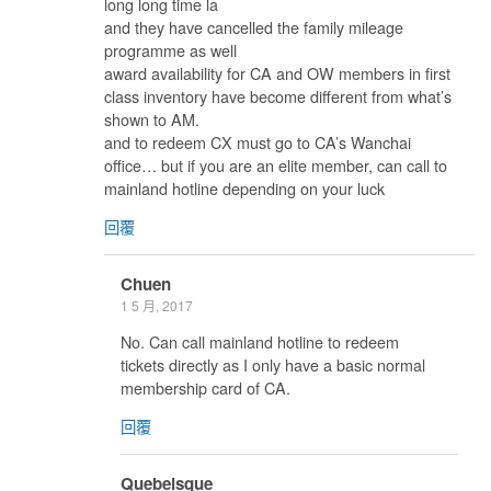
long long time la
and they have cancelled the family mileage
programme as well
award availability for CA and OW members in first
class inventory have become different from what’s
shown to AM.
and to redeem CX must go to CA’s Wanchai
office… but if you are an elite member, can call to
mainland hotline depending on your luck
回覆
Chuen
1 5 月, 2017
No. Can call mainland hotline to redeem
tickets directly as I only have a basic normal
membership card of CA.
回覆
Quebeisque