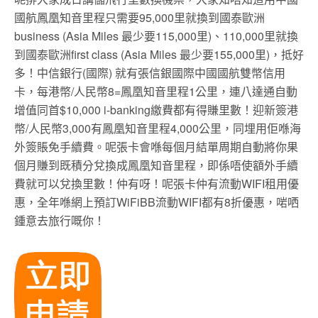
國航鳳凰知音里程只需要95,000里就換到國泰歐洲
business (Asia Miles 最少要115,000里)、110,000里就換
到國泰歐洲first class (Asia Miles 最少要155,000里)，抵好
多！中信銀行(國際) 就有張信銀國際中國國航雙幣信用
卡，每港幣/人民幣8=鳳凰知音里程1公里，連八達通自動
增值同首$10,000 i-banking繳費都有得賺里數！迎新簽港
幣/人民幣3,000有鳳凰知音里程4,000公里，同埋用佢喺海
外簽賬免手續費。呢張卡會喺每個月結單周期自動將你果
個月賺到既積分兌換成鳳凰知音里程，即係唔使額外手續
費就可以兌換里數！仲有呀！呢張卡仲有流動WIFI租用優
惠，全年喺網上預訂WiFiBB流動WIFI都有8折優惠，啱哂
鍾意去旅行嘅你！