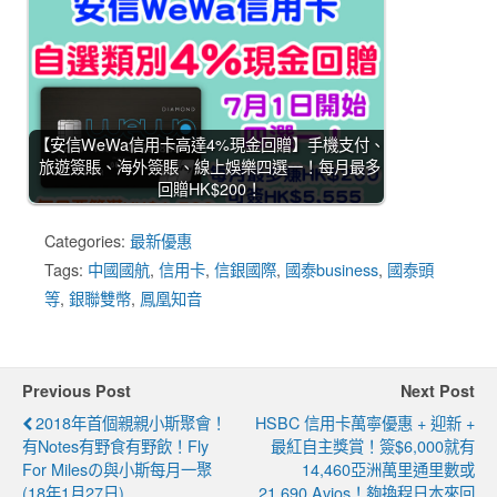
【安信WeWa信用卡高達4%現金回贈】手機支付、
旅遊簽賬、海外簽賬、線上娛樂四選一！每月最多
回贈HK$200！
Categories:
最新優惠
Tags:
中國國航
,
信用卡
,
信銀國際
,
國泰business
,
國泰頭
等
,
銀聯雙幣
,
鳳凰知音
Previous Post
Next Post
2018年首個親親小斯聚會！
HSBC 信用卡萬寧優惠 + 迎新 +
有notes有野食有野飲！Fly
最紅自主獎賞！簽$6,000就有
For Milesの與小斯每月一聚
14,460亞洲萬里通里數或
(18年1月27日)
21,690 Avios！夠換程日本來回