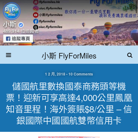
小斯 FlyForMiles
1 2 月, 2018 • 10 Comments
儲國航里數換國泰商務頭等機
票！迎新可享高達4,000公里鳳凰
知音里程！海外簽賬$8/公里 – 信
銀國際中國國航雙幣信用卡