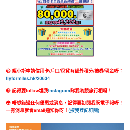
😍 經小斯申請信用卡/戶口/稅貸有額外積分/禮券/現金呀：
flyformiles.hk/20634
😆 記得要follow埋我
Instagram
睇我啲靚旅行相呀！
😳 唔想錯過任何優惠或消息，記得要訂閱我既電子報呀！
一有消息就會email通知你呀！
(按我登記訂閱)