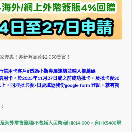
優惠！迎新有高達$2,050獎賞！
行信用卡客戶#透過小斯專屬連結並輸入推薦碼
信用卡，於2025年11月27日或之前成功批卡，及批卡後30
，同埋批卡後7日要填返我份google form 登記，就有獨
括：
及海外零售簽賬
(
不包括人民幣
)
滿
HK$4,000
，有
HK$400
現