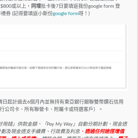
$800或以上，
同埋
批卡後7日要填返我份google form 登
或 超市禮券 (記得要填返小斯份
google form
呀！)
請日起計過去6個月內並無持有東亞銀行銀聯雙幣鑽石信用
行公司卡、所有聯營卡、附屬卡或特選客戶）。
錢」供款金額、「Pay My Way」自動分期計劃、現金透
分期計劃及現金透支手續費、行政費及利息
、
透過任何途徑增值