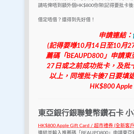
請咗俾唔到額外個HK$800你架(記得要批卡後
借定唔借？還得到先好借！
申請連結：
(記得要喺10月14日至10
薦碼「BEAUPD800」申請
27日或之前成功批卡，及批卡
以上，同埋批卡後7日要填返我份
HK$800 Appl
東亞銀行銀聯雙幣鑽石卡 
HK$800 Apple Gift Card / 超市禮券 (全新客
連結並輸入推薦碼「BEAUPD800」申請東亞