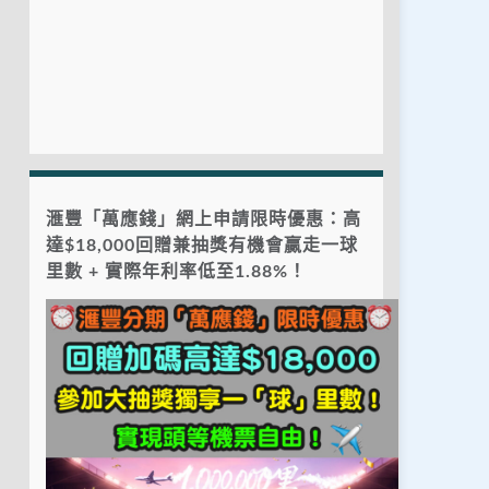
滙豐「萬應錢」網上申請限時優惠：高
達$18,000回贈兼抽獎有機會贏走一球
里數 + 實際年利率低至1.88%！