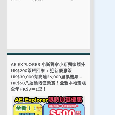
AE EXPLORER 小斯獨家小斯獨家額外
HK$200簽賬回贈 + 迎新優惠簽
HK$30,000有高達26,000里換機票 +
HK$50八達通增值獎賞！全新本地簽賬
全年HK$3＝1里！