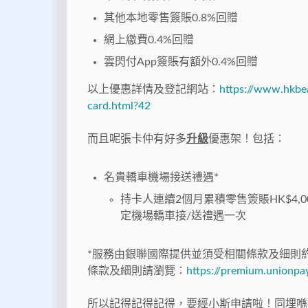
其他本地零售簽賬0.8%回贈
網上繳費0.4%回贈
雲閃付App簽賬有額外0.4%回贈
以上優惠詳情及登記網站：
https://www.hkbe
card.html?42
而且呢張卡仲有好多
升級
優惠架！包括：
名貴轎車機場接送禮遇*
持卡人連續2個月累積零售簽賬HK$4,0
定機場轎車接/送禮遇一次
*服務由銀聯國際提供並須受相關條款及細則
條款及細則請瀏覽：
https://premium.unionpa
所以記得記得記得，要經小斯申請啦！同埋喺批卡後