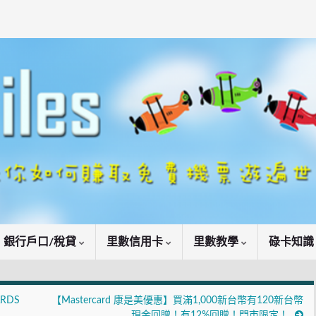
銀行戶口/稅貸
里數信用卡
里數教學
碌卡知
RDS
【Mastercard 康是美優惠】買滿1,000新台幣有120新台幣
現金回贈！有12%回贈！門市限定！