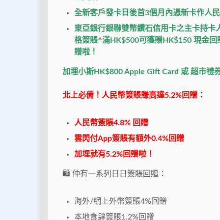
全新客戶發卡日後首
3
個月內憑新卡作人民
東亞銀行銀聯雙幣鑽石信用卡之主卡持卡
格簽賬
^
滿
HK$500
可獲贈
HK$150
現金回
贈啦！
加埋小斯HK$800 Apple Gift Card 或 
北上必備！人民幣簽賬賺高達5.2%回贈：
人民幣簽賬4.8% 回贈
雲閃付App簽賬有額外0.4%回贈
加埋就有5.2%回贈啦！
🛍️ 仲有一系列日日簽賬回贈：
海外/網上外幣簽賬4%回贈
本地食肆簽賬1.2%回贈