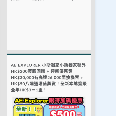
AE EXPLORER 小斯獨家小斯獨家額外
HK$200簽賬回贈 + 迎新優惠簽
HK$30,000有高達26,000里換機票 +
HK$50八達通增值獎賞！全新本地簽賬
全年HK$3＝1里！