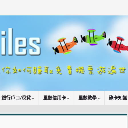
銀行戶口/稅貸
里數信用卡
里數教學
碌卡知