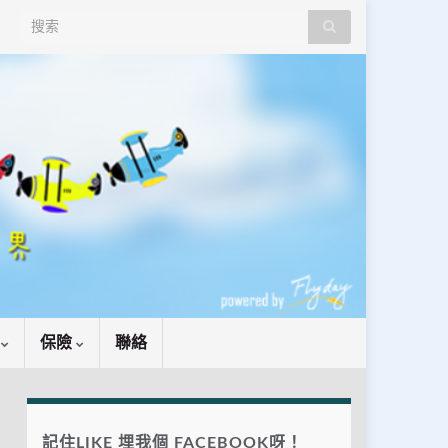
Search for:
識
保險
聯絡
記住LIKE 埋我個 FACEBOOK呀！