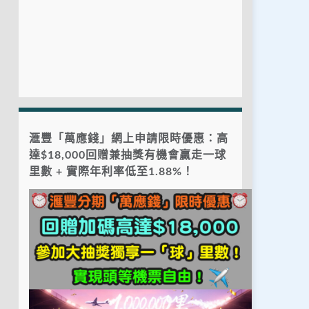
滙豐「萬應錢」網上申請限時優惠：高
達$18,000回贈兼抽獎有機會贏走一球
里數 + 實際年利率低至1.88%！