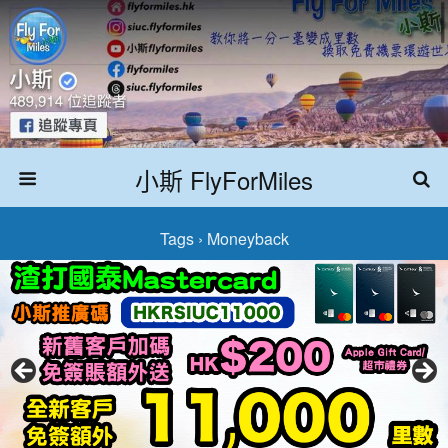
小斯 FlyForMiles
Tags › Moneyback