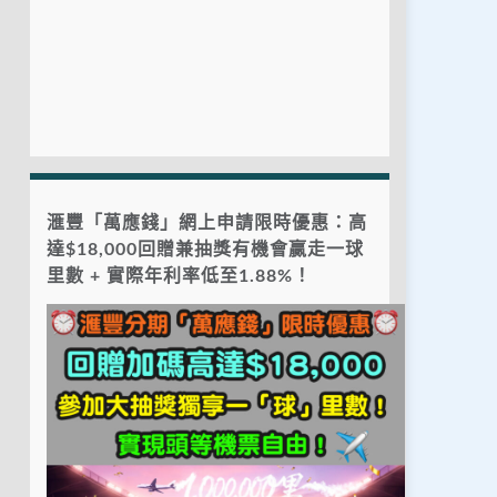
滙豐「萬應錢」網上申請限時優惠：高
達$18,000回贈兼抽獎有機會贏走一球
里數 + 實際年利率低至1.88%！