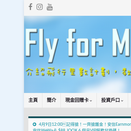
主頁
簡介
現金回贈卡
投資戶口
4月9日12:00記得搶！一齊搶鑊金！安信Earnmore
安信WeWa卡 $88 JOOX 6 個月VIP服務兌換碼！