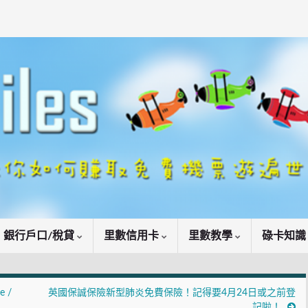
銀行戶口/稅貸
里數信用卡
里數教學
碌卡知
 /
英國保誠保險新型肺炎免費保險！記得要4月24日或之前登
記啦！