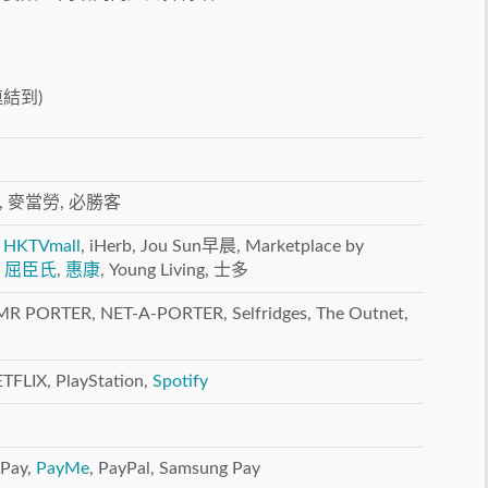
結到)
, 麥當勞, 必勝客
,
HKTVmall
, iHerb, Jou Sun早晨, Marketplace by
,
屈臣氏
,
惠康
, Young Living, 士多
 MR PORTER, NET-A-PORTER, Selfridges, The Outnet,
ETFLIX, PlayStation,
Spotify
 Pay,
PayMe
, PayPal, Samsung Pay