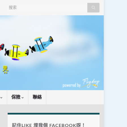
Search for:
識
保險
聯絡
記住LIKE 埋我個 FACEBOOK呀！