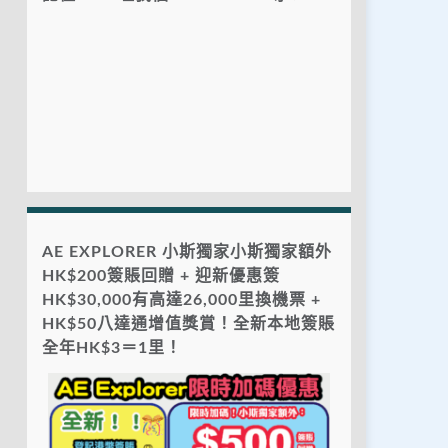
AE EXPLORER 小斯獨家小斯獨家額外
HK$200簽賬回贈 + 迎新優惠簽
HK$30,000有高達26,000里換機票 +
HK$50八達通增值獎賞！全新本地簽賬
全年HK$3＝1里！