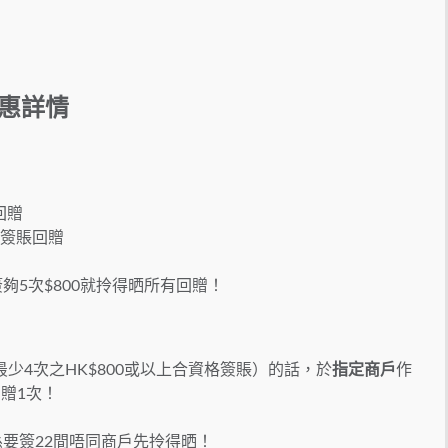
優惠詳情
回贈
0簽賬回贈
夠5次$800就拎得晒所有回贈！
少4次之HK$800或以上合資格簽賬）的話，於
指定商戶
作
贈1次！
係要簽22間唔同商戶先拎得晒！