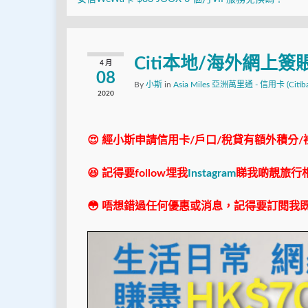
Citi本地/海外網上
4 月
08
By
小斯
in
Asia Miles 亞洲萬里通 - 信用卡 (Citiba
2020
😍 經小斯申請信用卡/戶口/稅貸有額外積分/
😆 記得要follow埋我
Instagram
睇我啲靚旅行
😳 唔想錯過任何優惠或消息，記得要訂閱我既