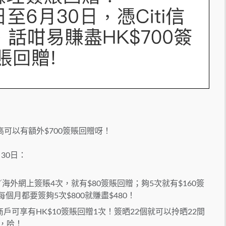
高可以有額外$700簽賬回贈呀！
月30日：
／海外網上簽賬4次，就有$80簽賬回贈；夠5次就有$160簽
個月都要簽夠5次$800就賺盡$480！
可享有HK$10簽賬回贈1次！簽晒22個就可以拎晒22間
間，哈！