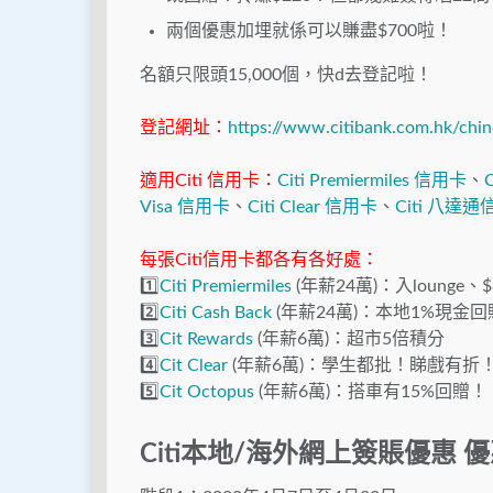
兩個優惠加埋就係可以賺盡$700啦！
名額只限頭15,000個，快d去登記啦！
登記網址：
https://www.citibank.com.hk/chin
適用Citi 信用卡：
Citi Premiermiles 信用卡
、
Visa 信用卡
、
Citi Clear 信用卡
、
Citi 八達
每張Citi信用卡都各有各好處：
1️⃣
Citi Premiermiles
(年薪24萬)：入lounge、$
2️⃣
Citi Cash Back
(年薪24萬)：本地1%現金
3️⃣
Cit Rewards
(年薪6萬)：超市5倍積分
4️⃣
Cit Clear
(年薪6萬)：學生都批！睇戲有折
5️⃣
Cit Octopus
(年薪6萬)：搭車有15%回贈！
Citi本地/海外網上簽賬優惠
優