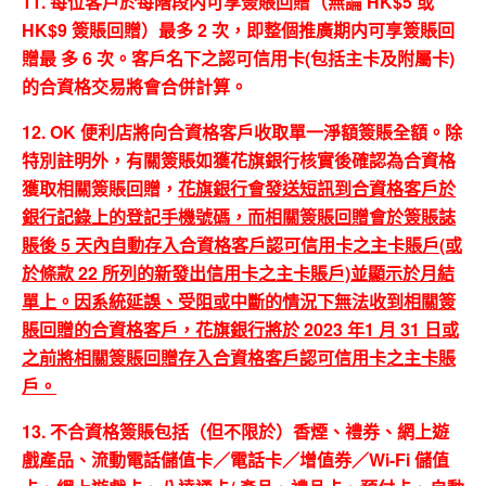
11. 每位客戶於每階段内可享簽賬回贈（無論 HK$5 或
HK$9 簽賬回贈）最多 2 次，即整個推廣期内可享簽賬回
贈最 多 6 次。客戶名下之認可信用卡(包括主卡及附屬卡)
的合資格交易將會合併計算。
12. OK 便利店將向合資格客戶收取單一淨額簽賬全額。除
特別註明外，有關簽賬如獲花旗銀行核實後確認為合資格
獲取相關簽賬回贈，
花旗銀行會發送短訊到合資格客戶於
銀行記錄上的登記手機號碼，而相關簽賬回贈會於簽賬誌
賬後 5 天內自動存入合資格客戶認可信用卡之主卡賬戶(或
於條款 22 所列的新發出信用卡之主卡賬戶)並顯示於月結
單上。因系統延誤、受阻或中斷的情況下無法收到相關簽
賬回贈的合資格客戶，花旗銀行將於 2023 年1 月 31 日或
之前將相關簽賬回贈存入合資格客戶認可信用卡之主卡賬
戶。
13. 不合資格簽賬包括（但不限於）香煙、禮券、網上遊
戲產品、流動電話儲值卡／電話卡／增值券／Wi-Fi 儲值