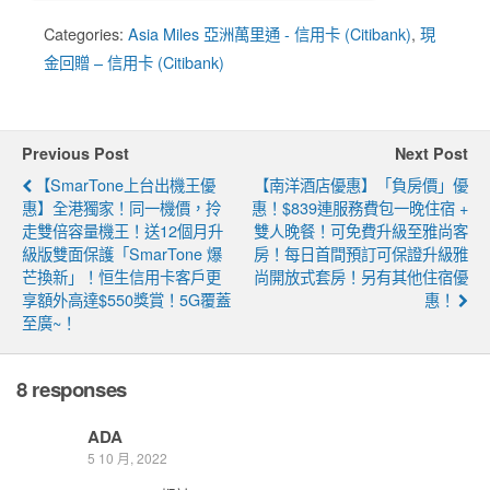
Categories:
Asia Miles 亞洲萬里通 - 信用卡 (Citibank)
,
現
金回贈 – 信用卡 (Citibank)
Previous Post
Next Post
【SmarTone上台出機王優
【南洋酒店優惠】「負房價」優
惠】全港獨家！同一機價，拎
惠！$839連服務費包一晚住宿 +
走雙倍容量機王！送12個月升
雙人晚餐！可免費升級至雅尚客
級版雙面保護「SmarTone 爆
房！每日首間預訂可保證升級雅
芒換新」！恒生信用卡客戶更
尚開放式套房！另有其他住宿優
享額外高達$550獎賞！5G覆蓋
惠！
至廣~！
8 responses
ADA
5 10 月, 2022