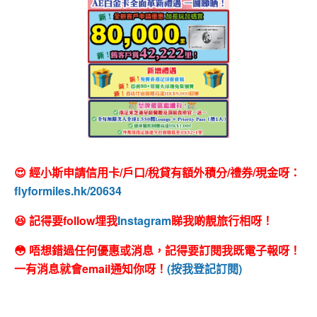
😍 經小斯申請信用卡/戶口/稅貸有額外積分/禮券/現金呀：
flyformiles.hk/20634
😆 記得要follow埋我
Instagram
睇我啲靚旅行相呀！
😳 唔想錯過任何優惠或消息，記得要訂閱我既電子報呀！
一有消息就會email通知你呀！
(按我登記訂閱)