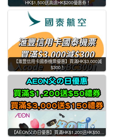
HK$1,500送高達HK$200優惠券！
【滙豐信用卡國泰機票優惠】買滿HK$3,000減
$300！
【AEON父の日優惠】買滿HK$1,200送HK$50…