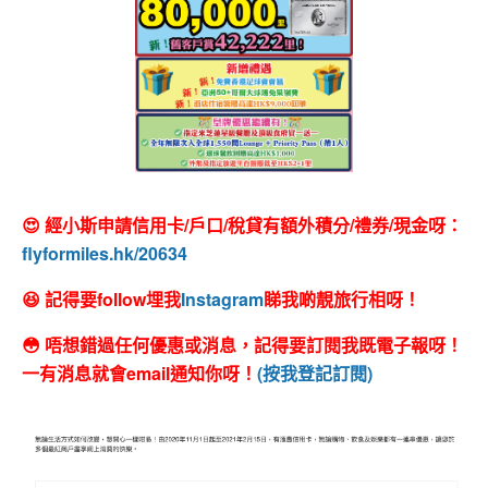
😍 經小斯申請信用卡/戶口/稅貸有額外積分/禮券/現金呀：
flyformiles.hk/20634
😆 記得要follow埋我
Instagram
睇我啲靚旅行相呀！
😳 唔想錯過任何優惠或消息，記得要訂閱我既電子報呀！
一有消息就會email通知你呀！
(按我登記訂閱)