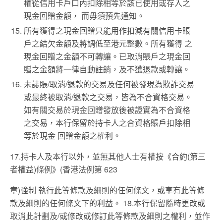
權從信用卡戶口內扣除相等於該已使用或存入之
現金回贈金額， 而毋須預先通知。
所有獲得之現金回贈只能用作扣減有關信用卡賬
戶之結欠金額及將調低至港元整數。所有獲得 之
現金回贈之金額不可轉讓。已取消賬戶之現金回
贈之金額將一律自動註銷，及不獲退款或轉讓。
未誌賬/取消/退款的交易及任何被發現為欺詐交易
或最終被取消/退款之交易，皆為不合資格交易。
如有關交易於現金回贈發放後被證實為不合資格
之交易，本行保留於持卡人之合資格賬戶扣除相
等於現金 回贈金額之權利。
17.持卡人及本行以外，並無其他人士有權按《合約(第三
者權益)條例》(香港法例第 623
章)強制 執行此等條款及細則的任何條文，或享有此等條
款及細則的任何條文下的利益。 18.本行保留隨時更改或
取消此計劃及/或修改或修訂此等條款及細則之權利，並作