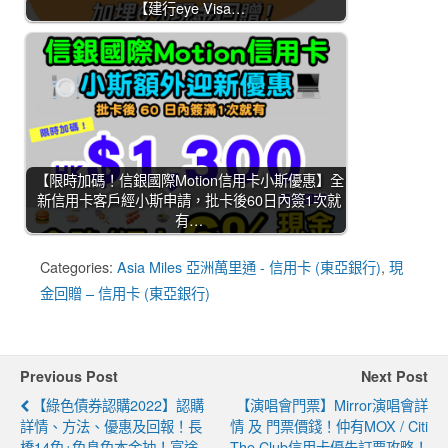
【建行eye Visa…
【限時加碼！信銀國際Motion信用卡小斯優惠】全
新信用卡客戶經小斯申請，批卡後60日內簽1次就
有…
Categories:
Asia Miles 亞洲萬里通 - 信用卡 (東亞銀行)
,
現
金回贈 – 信用卡 (東亞銀行)
Previous Post
Next Post
【綠色債券認購2022】認購
【演唱會門票】Mirror演唱會詳
詳情、方法、優惠及回報！長
情 及 門票價錢！仲有MOX / Citi
橋14免+免息免本金抽！富途
The Club信用卡優先訂票攻略！