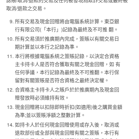
誌賬/取消/退款的交易及任何被發現為欺詐交易或最終被
取消/退款之交易。
所有交易及現金回贈將由電腦系統計算。東亞銀
行有限公司(「本行」)記錄為最終及不可推 翻。
所有交易須於推廣期內完成，簽賬以有關交易日
期計算並以本行之記錄為準。
本行將根據電腦系統之簽賬記錄，以決定合資格
主卡持卡人是否符合獲取有關之現金回贈，如 有
任何爭議，本行記錄為最終及不可推翻。本行保
留對有關簽賬是否符合資格之最終決定權。
合資格主卡持卡人之賬戶於於推廣期內及現金回
贈發放時必須維持有效。
現金回贈將以扣除即時折扣(如適用)後之購買金額
為準;並以簽賬淨額之整數計算。
如持卡人於任何現金回贈使用或存入後，取消或
退款部份或全部與現金回贈有關之簽賬，本行有