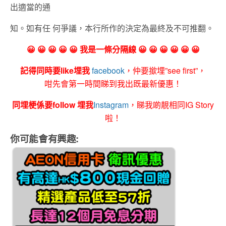
出適當的通
知。如有任 何爭議，本行所作的決定為最終及不可推翻。
😀 😀 😀 😀 😀 我是一條分隔線 😀 😀 😀 😀 😀 😀
記得同時要like埋我
facebook
，仲要撳埋”see first”，
咁先會第一時間睇到我出既最新優惠！
同埋梗係要follow 埋我
Instagram
，睇我啲靚相同IG Story
啦！
你可能會有興趣: