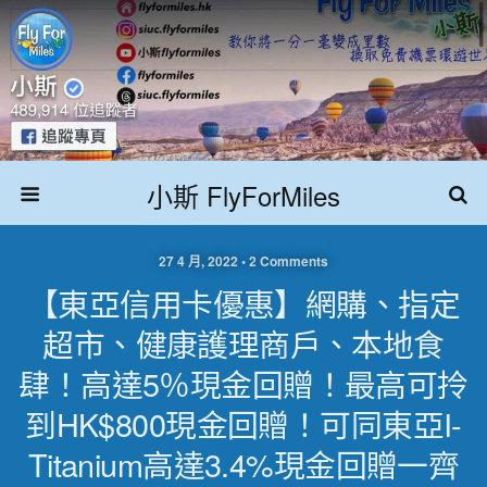
小斯 FlyForMiles
27 4 月, 2022 • 2 Comments
【東亞信用卡優惠】網購、指定
超市、健康護理商戶、本地食
肆！高達5％現金回贈！最高可拎
到HK$800現金回贈！可同東亞i-
Titanium高達3.4%現金回贈一齊