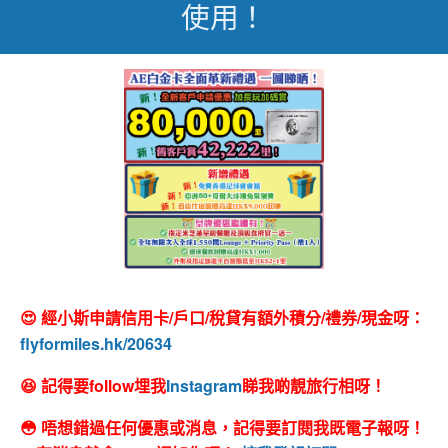
使用！
😍 經小斯申請信用卡/戶口/稅貸有額外積分/禮券/現金呀：
flyformiles.hk/20634
😆 記得要follow埋我
Instagram
睇我啲靚旅行相呀！
😳 唔想錯過任何優惠或消息，記得要訂閱我既電子報呀！