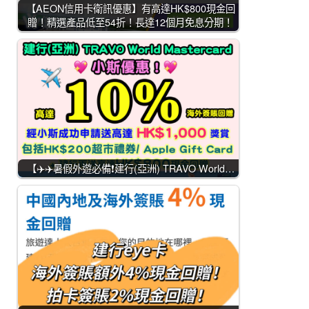
【AEON信用卡衛訊優惠】有高達HK$800現金回
贈！精選產品低至54折！長達12個月免息分期！
【✈️✈️暑假外遊必備❗建行(亞洲) TRAVO World…