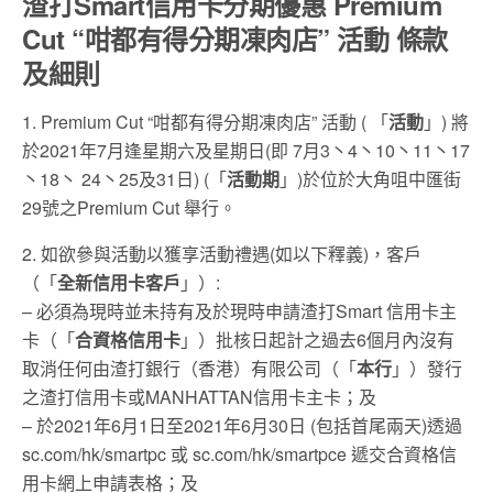
渣打Smart信用卡分期優惠 Premium
Cut “咁都有得分期凍肉店” 活動 條款
及細則
1. Premium Cut “咁都有得分期凍肉店” 活動 ( 「
活動
」) 將
於2021年7月逢星期六及星期日(即 7月3丶4丶10丶11丶17
丶18丶 24丶25及31日) (「
活動期
」)於位於大角咀中匯街
29號之Premium Cut 舉行。
2. 如欲參與活動以獲享活動禮遇(如以下釋義)，客戶
（「
全新信用卡客
戶
」）:
– 必須為現時並未持有及於現時申請渣打Smart 信用卡主
卡（「
合資格信用卡
」）批核日起計之過去6個月內沒有
取消任何由渣打銀行（香港）有限公司（「
本行
」）發行
之渣打信用卡或MANHATTAN信用卡主卡；及
– 於2021年6月1日至2021年6月30日 (包括首尾兩天)透過
sc.com/hk/smartpc 或 sc.com/hk/smartpce 遞交合資格信
用卡網上申請表格；及