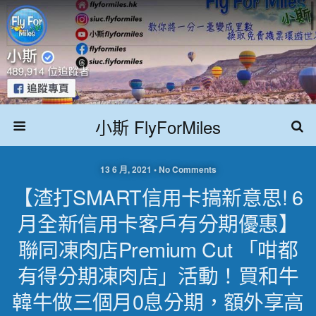
小斯 FlyForMiles
13 6 月, 2021 • No Comments
【渣打SMART信用卡搞新意思! 6
月全新信用卡客戶有分期優惠】
聯同凍肉店Premium Cut 「咁都
有得分期凍肉店」活動！買和牛
韓牛做三個月0息分期，額外享高