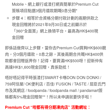
Mobile、網上銀行或渣打網頁簡單於Premium Cut
簽賬項目點選3個月還款期嘅0息分期*
步驟 4：相等於合資格分期付款計劃的兩期供款之
現金回贈將於2021年9月30日或之前顯示於
「360°全面賞」網上換領平台，最高為HK$400現
金回贈
即係話做齊以上步驟，當你去Premium Cut買夠HK$600靚
肉，分3個月還款，0息之餘，其後兩期合共嘅HK$400供
款都會回贈返畀你！記得，要買滿HK$500呀！迎新仲有
高達HK$1,600現金回贈，真係勁抵！
唔好唔記得平時張渣打SMART卡喺DON DON DONKI /
759阿信屋/ OK便利店 / 百佳/ FUSION / TASTE / 屈臣氏門
市及其網店 / foodpanda / foodpanda mall / pandamart簽
賬都有5%現金回贈架**！所以未申請就要快手啦！
Premium Cut “咁都有得分期凍肉店” 活動網址：