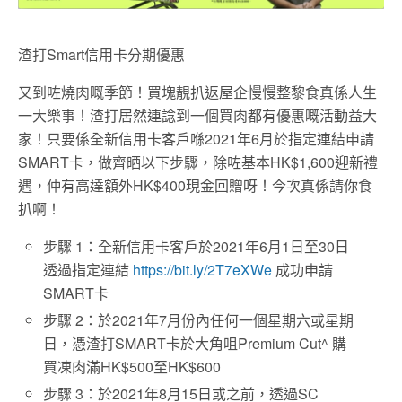
渣打Smart信用卡分期優惠
又到咗燒肉嘅季節！買塊靚扒返屋企慢慢整黎食真係人生
一大樂事！渣打居然連諗到一個買肉都有優惠嘅活動益大
家！只要係全新信用卡客戶喺2021年6月於指定連結申請
SMART卡，做齊晒以下步驟，除咗基本HK$1,600迎新禮
遇，仲有高達額外HK$400現金回贈呀！今次真係請你食
扒啊！
步驟 1：全新信用卡客戶於2021年6月1日至30日
透過指定連結
https://bit.ly/2T7eXWe
成功申請
SMART卡
步驟 2：於2021年7月份內任何一個星期六或星期
日，憑渣打SMART卡於大角咀Premium Cut^ 購
買凍肉滿HK$500至HK$600
步驟 3：於2021年8月15日或之前，透過SC