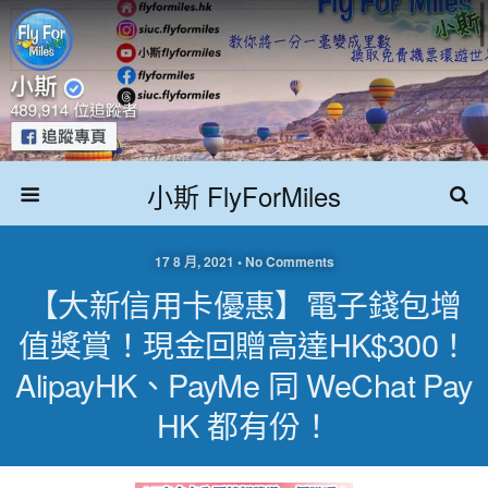
小斯 FlyForMiles
17 8 月, 2021 • No Comments
【大新信用卡優惠】電子錢包增
值獎賞！現金回贈高達HK$300！
AlipayHK、PayMe 同 WeChat Pay
HK 都有份！