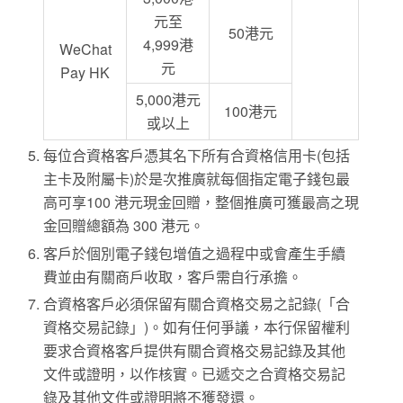
元至
50港元
4,999港
WeChat
元
Pay HK
5,000港元
100港元
或以上
每位合資格客戶憑其名下所有合資格信用卡(包括
主卡及附屬卡)於是次推廣就每個指定電子錢包最
高可享100 港元現金回贈，整個推廣可獲最高之現
金回贈總額為 300 港元。
客戶於個別電子錢包增值之過程中或會產生手續
費並由有關商戶收取，客戶需自行承擔。
合資格客戶必須保留有關合資格交易之記錄(「合
資格交易記錄」)。如有任何爭議，本行保留權利
要求合資格客戶提供有關合資格交易記錄及其他
文件或證明，以作核實。已遞交之合資格交易記
錄及其他文件或證明將不獲發還。