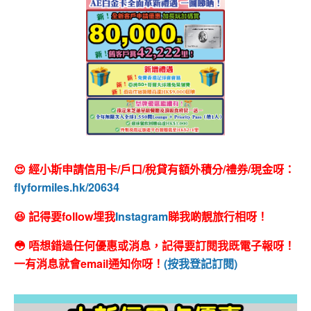
😍 經小斯申請信用卡/戶口/稅貸有額外積分/禮券/現金呀：
flyformiles.hk/20634
😆 記得要follow埋我
Instagram
睇我啲靚旅行相呀！
😳 唔想錯過任何優惠或消息，記得要訂閱我既電子報呀！
一有消息就會email通知你呀！
(按我登記訂閱)