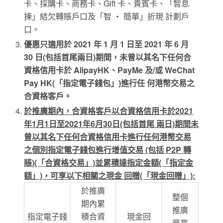
卡、採購卡、商務卡、Gift 卡、貴賓卡、「智息
揀」結欠轉賬戶口及「智 ‧ 簡單」折現 計劃戶
口。
優惠只適用於 2021 年 1 月 1 日至 2021 年 6 月
30 日(包括首尾兩日)期間，未曾以其名下任何合
資格信用卡於 AlipayHK、PayMe 及/或 WeChat
Pay HK(「指定電子錢包」)進行任 何港幣交易之
合資格客戶。
於推廣期內，合資格客戶以合資格信用卡於2021
年1月1日至2021年6月30日(包括首尾 兩日)期間未
曾以其名下任何合資格信用卡進行任何港幣交易
之個別指定電子錢包進行增值交易 (包括 P2P 轉
賬)(「合資格交易」)並累積達指定金額(「指定金
額」)，可享以下相關之現金 回贈(「現金回贈」):
於推廣
整個
期內累
推廣
指定電子錢
積合資
現金回
最高