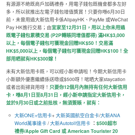
有源源不絶既商戶加碼禮券，用電子錢包既機會都多左好
多，所以就推出左電子錢包增值獎賞！只要你喺6月30日
前，未曾用過大新信用卡係AlipayHK、PayMe 或WeChat
Pay HK進行交易；由
宜家至
12
月
31
日，用以上你未用過
既電子錢包累積交易
(P2P
轉賬同增值都得
)
滿
HK
$3,000
以上，
每個
電子錢包可獲現金回贈
HK
$50
！交易滿
HK
$5,000
以上，
每個
電子錢包可獲現金回贈
HK
$100
！全
部用晒就有
HK
$300
嫁！
未有大新信用卡既，可以經小斯申請啦！今期大新信用卡
小斯額外優惠繼續係送喼或$500呀！啱晒大家staycation
或者出街掃貨用呀！
只要你12個月內無持有任何大新信用
卡，喺8月1日至8月31日，經小斯申請指定大新信用卡，
並於9月30日或之前批核，無須簽賬，就有：
大新ONE+信用卡
+
大新英國航空白金卡
/
大新ANA
World萬事達卡
/
大新Autotoll信用卡
：
$500超市
禮券/Apple Gift Card 或 American Tourister 20