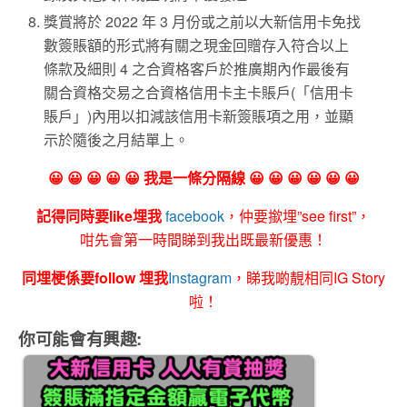
獎賞將於 2022 年 3 月份或之前以大新信用卡免找
數簽賬額的形式將有關之現金回贈存入符合以上
條款及細則 4 之合資格客戶於推廣期內作最後有
關合資格交易之合資格信用卡主卡賬戶(「信用卡
賬戶」)內用以扣減該信用卡新簽賬項之用，並顯
示於隨後之月結單上。
😀 😀 😀 😀 😀 我是一條分隔線 😀 😀 😀 😀 😀 😀
記得同時要like埋我
facebook
，仲要撳埋”see first”，
咁先會第一時間睇到我出既最新優惠！
同埋梗係要follow 埋我
Instagram
，睇我啲靚相同IG Story
啦！
你可能會有興趣: