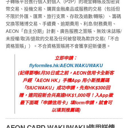
子轉賬平台進行個人對個人（P2P）的現金轉賬及加密貨
幣交易、投機交易、購買金融產品或服務的交易（包括但
不限於外匯、匯票、旅行支票、存款及過數/轉賬）、籌碼
兌換等賭博交易、手續費、逾期費用、利息/財務費用、
AEON「自主分期」計劃、廣告服務之簽賬、無效/未誌賬/
未授權/取消/退款的交易及任何被發現為欺詐交易(「不合
資格簽賬」）。不合資格簽賬將不會獲享迎新優惠。
立即申請：
flyformiles.hk/AEON.WAKUWAKU
(
記得要喺6
月30
日或之前，
AEON信用卡全新客
戶
經
「
AEON HK
」手機
App
用小斯推薦碼
「
SIUCWAKU
」成功申請，先有
HK$300回
贈
，連同迎新合共高達
HK$1,000
呀！入
App
撳
最下面嘅「申請信用卡」填
form
申請，就會可
以填到推薦碼
)
AEON CARD WAKUWAKU使用詳情