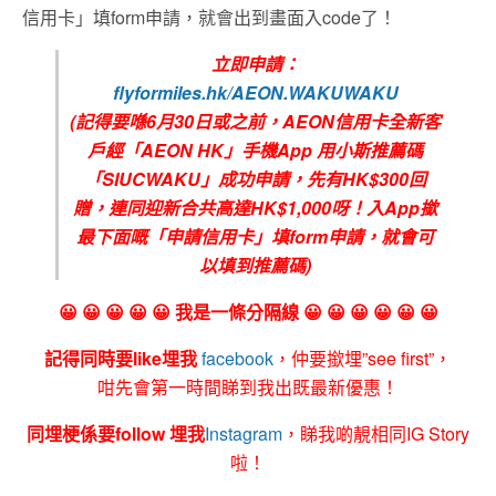
信用卡」填form申請，就會出到畫面入code了！
立即申請：
flyformiles.hk/AEON.WAKUWAKU
(
記得要喺6
月30
日或之前，
AEON信用卡全新客
戶
經
「
AEON HK
」手機
App
用小斯推薦碼
「
SIUCWAKU
」成功申請，先有
HK$300回
贈
，連同迎新合共高達
HK$1,000
呀！入
App
撳
最下面嘅「申請信用卡」填
form
申請，就會可
以填到推薦碼
)
😀 😀 😀 😀 😀 我是一條分隔線 😀 😀 😀 😀 😀 😀
記得同時要like埋我
facebook
，仲要撳埋”see first”，
咁先會第一時間睇到我出既最新優惠！
同埋梗係要follow 埋我
Instagram
，睇我啲靚相同IG Story
啦！