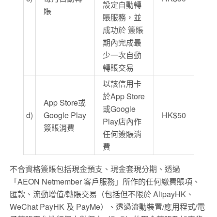
設定自動轉
賬
賬服務，並
成功於 簽賬
期內完成最
少一次自動
轉賬交易
以該信用卡
於App Store
App Store或
或Google
d)
Google Play
HK$50
Play店內作
簽賬消費
任何簽賬消
費
不合資格簽賬包括現金預支、現金套現分期、透過
「AEON Netmember 客戶服務」所作的任何繳費賬項、
匯款、流動增值/轉賬交易（包括但不限於 AlipayHK、
WeChat PayHK 及 PayMe）、透過流動裝置/應用程式/電