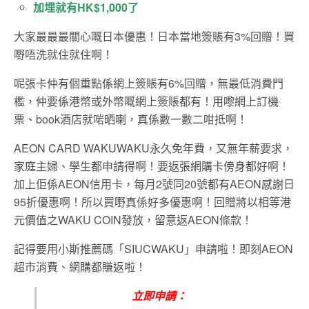
加埋就有
HK$1,000
了
大家最最最關心嘅日本優惠！日本當地簽賬有3%回贈！買
嘢唔洗就住就住啊！
呢張卡仲有個重點係網上簽賬有6%回贈，無最低消費門
檻，仲要係港幣或外幣嘅網上簽賬都有！用嚟網上訂機
票、book酒店就啱晒喇，真係數一數二咁抵啊！
AEON CARD WAKUWAKU永久免年費，又無年薪要求，
家庭主婦、學生都申請得啊！要返張網購卡傍身都好啊！
加上佢係AEON信用卡，每月2號同20號都有AEON感謝日
95折優惠啊！所以買嘢真係好多優惠啊！回贈將以相等港
元價值之WAKU COIN發放，留意返AEON條款！
記得要用小斯推薦碼「SIUCWAKU」申請啦！即刻AEON
超市消費、網購都賺返啦！
立即申請：