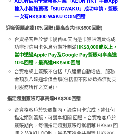
AEON信用卡全新客戶經「AEON HK」手機App
輸入小斯推薦碼「SIUCWAKU」成功申請，簽賬
一次有HK$300 WAKU COIN回贈
迎新簽賬高達
10%
回贈
(
最高合共
HK$500
回贈
)
合資格客戶於發卡後首60天內憑卡簽賬消費或成
功辦理信用卡免息分期計劃滿
HK$8,000
或以上，
當中透過
Apple Pay
及
Google Pay
簽賬可享高達
10%
回贈，最高達
HK$500
回贈
合資格網上簽賬不包括「八達通自動增值」服務
金額及八達通增值金額(包括但不限於透過流動支
付服務所作之交易)。
指定類別簽賬可享高達HK$200回贈
合資格客戶於簽賬期內，憑信用卡完成下述任何
指定類別簽賬，可獲享相關 回贈。合資格客戶於
簽賬期內，每個指定類別簽賬可獲相等 HK$50 回
贈之 WAKU COIN，最多可獲合共相等 HK$200