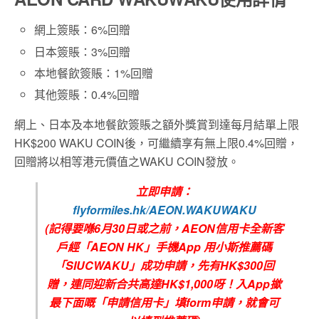
網上簽賬：6%回贈
日本簽賬：3%回贈
本地餐飲簽賬：1%回贈
其他簽賬：0.4%回贈
網上、日本及本地餐飲簽賬之額外獎賞到達每月結單上限
HK$200 WAKU COIN後，可繼續享有無上限0.4%回贈，
回贈將以相等港元價值之WAKU COIN發放。
立即申請：
flyformiles.hk/AEON.WAKUWAKU
(
記得要喺6
月30
日或之前，
AEON信用卡全新客
戶
經
「
AEON HK
」手機
App
用小斯推薦碼
「
SIUCWAKU
」成功申請，先有
HK$300回
贈
，連同迎新合共高達
HK$1,000
呀！入
App
撳
最下面嘅「申請信用卡」填
form
申請，就會可