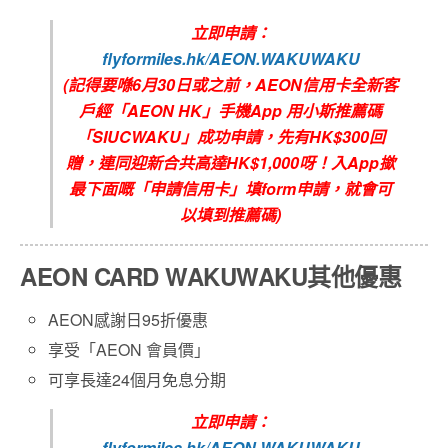
立即申請：
flyformiles.hk/AEON.WAKUWAKU
(
記得要喺6
月30
日或之前，
AEON信用卡全新客
戶
經
「
AEON HK
」手機
App
用小斯推薦碼
「
SIUCWAKU
」成功申請，先有
HK$300回
贈
，連同迎新合共高達
HK$1,000
呀！入
App
撳
最下面嘅「申請信用卡」填
form
申請，就會可
以填到推薦碼
)
AEON CARD WAKUWAKU其他優惠
AEON感謝日95折優惠
享受「AEON 會員價」
可享長達24個月免息分期
立即申請：
flyformiles.hk/AEON.WAKUWAKU