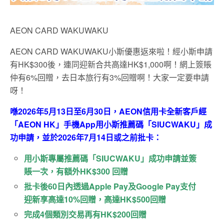
AEON CARD WAKUWAKU
AEON CARD WAKUWAKU小斯優惠返來啦！經小斯申請
有HK$300後，連同迎新合共高達HK$1,000啊！網上簽賬
仲有6%回贈，去日本旅行有3%回贈啊！大家一定要申請
呀！
喺
2026
年5
月13
日至6
月30
日，
AEON
信用卡全新客戶經
「
AEON HK
」手機
App
用小斯推薦碼「
SIUCWAKU
」成
功申請，並於
2026
年7
月
14
日或之前批卡：
用小斯專屬推薦碼「
SIUCWAKU
」
成功
申請
並
簽
賬一次
，有額外HK$300 回贈
批卡後
60
日內透過
Apple Pay
及
Google Pay
支付
迎新享高達
10%
回贈，高達
HK$500
回贈
完成
4
個類別交易再有
HK$200
回贈