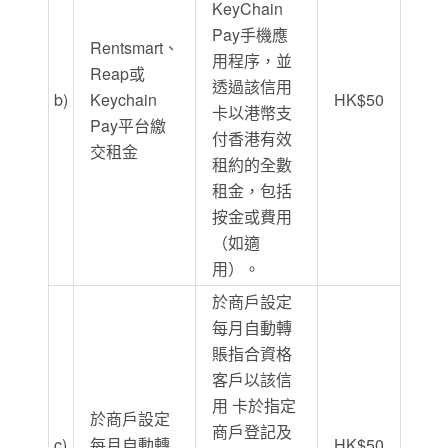
KeyChain
Pay手機應
Rentsmart、
用程序，並
Reap或
透過該信用
b)
Keychain
HK$50
卡以港幣支
Pay平台繳
付香港有效
交租金
租約的全數
租金，包括
按金或費用
（如適
用）。
於商戶設定
每月自動轉
賬指合資格
客戶以該信
用 卡於指定
於商戶設定
商戶登記及
c)
每月自動轉
HK$50