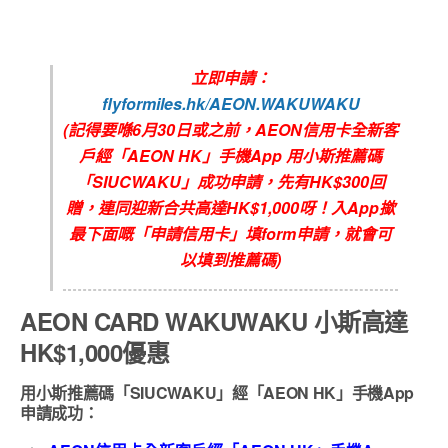
立即申請：
flyformiles.hk/AEON.WAKUWAKU
(
記得要喺6
月30
日或之前，
AEON信用卡全新客
戶
經
「
AEON HK
」手機
App
用小斯推薦碼
「
SIUCWAKU
」成功申請，先有
HK$300回
贈
，連同迎新合共高達
HK$1,000
呀！入
App
撳
最下面嘅「申請信用卡」填
form
申請，就會可
以填到推薦碼
)
AEON CARD WAKUWAKU 小斯高達
HK$1,000優惠
用小斯推薦碼「SIUCWAKU」經「AEON HK」手機App
申請成功：