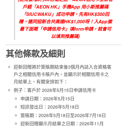
戶
經
「
AEON HK
」手機
App
用小斯推薦碼
「
SIUCWAKU
」成功申請，先有
HK$300回
贈
，連同迎新合共高達
HK$1,000
呀！入
App
撳
最下面嘅「申請信用卡」填
form
申請，就會可
以填到推薦碼
)
其他條款及細則
迎新回贈將於簽賬期結束後3個月內誌入合資格客
戶之相關信用卡賬戶內，並顯示於相關信用卡之
月結單上，有關安排如下：
例子：客戶於 2026年5月15日申請信用卡
申請日期：2026年5月15日
短訊發出日：2026年5月18日
簽賬期：2026年5月18日至2026年7月16日
迎新回贈顯示月結單之日期：2026年11月