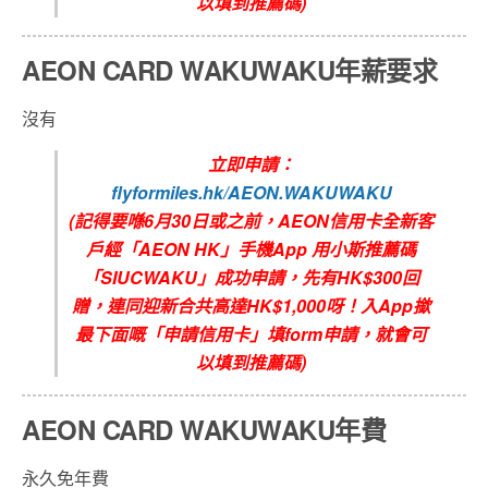
以填到推薦碼
)
AEON CARD WAKUWAKU年薪要求
沒有
立即申請：
flyformiles.hk/AEON.WAKUWAKU
(
記得要喺6
月30
日或之前，
AEON信用卡全新客
戶
經
「
AEON HK
」手機
App
用小斯推薦碼
「
SIUCWAKU
」成功申請，先有
HK$300回
贈
，連同迎新合共高達
HK$1,000
呀！入
App
撳
最下面嘅「申請信用卡」填
form
申請，就會可
以填到推薦碼
)
AEON CARD WAKUWAKU年費
永久免年費