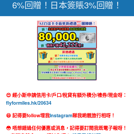
6%回贈！日本簽賬3%回贈！
😍 經小斯申請信用卡/戶口/稅貸有額外積分/禮券/現金呀：
flyformiles.hk/20634
😆 記得要follow埋我
Instagram
睇我啲靚旅行相呀！
😳 唔想錯過任何優惠或消息，記得要訂閱我既電子報呀！