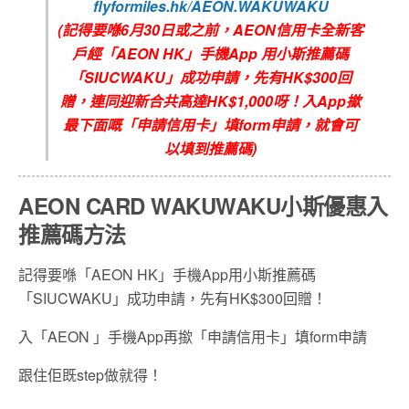
flyformiles.hk/AEON.WAKUWAKU
(
記得要喺6
月30
日或之前，
AEON信用卡全新客
戶
經
「
AEON HK
」手機
App
用小斯推薦碼
「
SIUCWAKU
」成功申請，先有
HK$300回
贈
，連同迎新合共高達
HK$1,000
呀！入
App
撳
最下面嘅「申請信用卡」填
form
申請，就會可
以填到推薦碼
)
AEON CARD WAKUWAKU小斯優惠入
推薦碼方法
記得要喺「AEON HK」手機App用小斯推薦碼
「SIUCWAKU」成功申請，先有HK$300回贈！
入「AEON 」手機App再撳「申請信用卡」填form申請
跟住佢既step做就得！