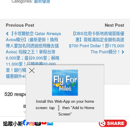
Categories:
最新優惠
Previous Post
Next Post
【卡塔爾航空 Qatar Airways
【DBS信用卡新地商場簽賬優
Avios積分】(最新更新！換飛
惠】簽賬滿指定金額有高達
俾人要加名同透過搭飛機去儲
$700 Point Dollar！即175,000
Avios) 短線之王！單程台灣
The Point積分！
6,000里；曼谷9,000里；蘇梅
11,000里！日韓商務22,000
里！銀行積分轉換Qatar Avios
優惠額外40%！
520 responses
Install this Web-App on your home
B7
screen: tap
then "Add to Home
10 8 月, 2026
Screen"
你好小詩想請問一下$300 waku coin 回贈幾時會收到 唔
追蹤小斯
該