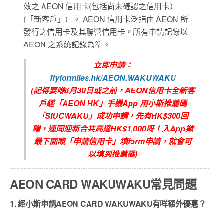
效之 AEON 信用卡(包括尚未確認之信用卡）
(「新客戶」）。 AEON 信用卡泛指由 AEON 所
發行之信用卡及其聯營信用卡。所有申請記錄以
AEON 之系統記錄為準。
立即申請：
flyformiles.hk/AEON.WAKUWAKU
(
記得要喺6
月30
日或之前，
AEON信用卡全新客
戶
經
「
AEON HK
」手機
App
用小斯推薦碼
「
SIUCWAKU
」成功申請，先有
HK$300回
贈
，連同迎新合共高達
HK$1,000
呀！入
App
撳
最下面嘅「申請信用卡」填
form
申請，就會可
以填到推薦碼
)
AEON CARD WAKUWAKU常見問題
1. 經小斯申請AEON CARD WAKUWAKU有咩額外優惠？