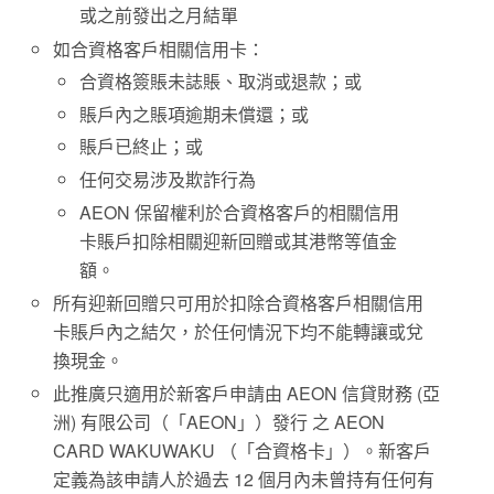
或之前發出之月結單
如合資格客戶相關信用卡：
合資格簽賬未誌賬、取消或退款；或
賬戶內之賬項逾期未償還；或
賬戶已終止；或
任何交易涉及欺詐行為
AEON 保留權利於合資格客戶的相關信用
卡賬戶扣除相關迎新回贈或其港幣等值金
額。
所有迎新回贈只可用於扣除合資格客戶相關信用
卡賬戶內之結欠，於任何情況下均不能轉讓或兌
換現金。
此推廣只適用於新客戶申請由 AEON 信貸財務 (亞
洲) 有限公司（「AEON」）發行 之 AEON
CARD WAKUWAKU （「合資格卡」）。新客戶
定義為該申請人於過去 12 個月內未曾持有任何有