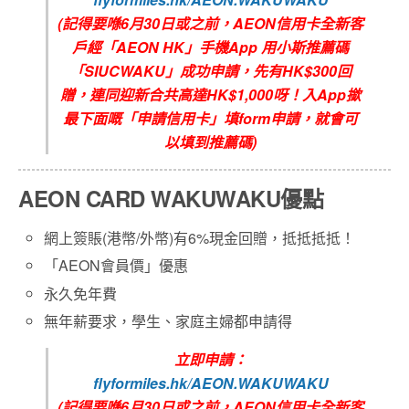
(
記得要喺6
月30
日或之前，
AEON信用卡全新客
戶
經
「
AEON HK
」手機
App
用小斯推薦碼
「
SIUCWAKU
」成功申請，先有
HK$300回
贈
，連同迎新合共高達
HK$1,000
呀！入
App
撳
最下面嘅「申請信用卡」填
form
申請，就會可
以填到推薦碼
)
AEON CARD WAKUWAKU優點
網上簽賬(港幣/外幣)有6%現金回贈，抵抵抵抵！
「AEON會員價」優惠
永久免年費
無年薪要求，學生、家庭主婦都申請得
立即申請：
flyformiles.hk/AEON.WAKUWAKU
(
記得要喺6
月30
日或之前，
AEON信用卡全新客