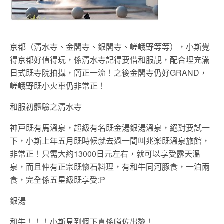
京都（清水寺、金閣寺、銀閣寺、嵯峨野等等），小斯覺
得京都好值得玩，係清水寺記得要借和服靚，配合埋充滿
日式既寺院拍攝，簡正一流！之後金閣寺仍好GRAND，
嵯峨野既小火車仍非常正！
和服初體驗之清水寺
神戸既有馬溫泉，超級有名既金湯銀湯溫泉，絕對要試一
下，小斯上年五月既時候就去過一間叫兆楽既溫泉旅館，
非常正！只需大約13000日元左右，就可以享受露天溫
泉，而且仲有正宗既懷石料理，有和牛同河豚食，一泊兩
食，完全係五星級既享受:P
銀湯
和牛！！！小斯見到個下真係嗌佐出黎！