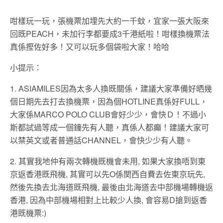
咁樣玩一玩，張機票加埋先大約一千蚊，宜家一張大阪來
回既PEACH，未加行李都要成3千港紙啦！咁樣換機票法
真係摼佐好多！又可以玩多個袋啦大家！哈哈
小提示：
1. ASIAMILES因為太多人換既關係，建議大家準備好晒幾
個日期先去打去換機票，因為個HOTLINE真係好FULL，
大家係MARCO POLO CLUB會好少少，會快Ｄ！不過小
斯都試過等成一個鐘先有人聽，真係人都癲！建議大家可
以禁英文或者普通話CHANNEL，會快少少有人聽。
2. 其實我地仲有兩次轉機既機會未用, 如果大家換唔到東
京返香港既飛機, 其實可以先O係関西自費去佐東京玩先,
然後先換去北海道既飛機, 最後由北海道去中部機場轉機返
香港, 因為中部機場相對上比較少人換, 會容易D搶到返香
港既機票:)