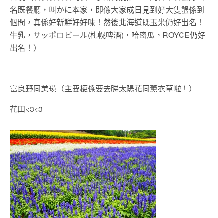
名既餐廳，叫かに本家，即係大家成日見到好大隻蟹係到
個間，真係好新鮮好好味！然後北海道既玉米仍好出名！
牛乳，サッポロビール(札幌啤酒)，哈密瓜，ROYCE仍好
出名！）
富良野同美瑛（主要梗係要去睇太陽花同薰衣草啦！）
花田<3<3