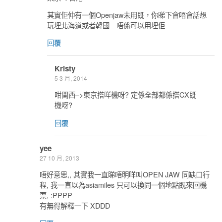
其實佢仲有一個Openjaw未用既，你睇下會唔會話想
玩埋北海道或者韓國 唔係可以用埋佢
回覆
Kristy
5 3 月, 2014
咁関西–>東京搭咩機呀? 定係全部都係搭CX既
機呀?
回覆
yee
27 10 月, 2013
唔好意思,, 其實我一直睇唔明咩叫OPEN JAW 同缺口行
程, 我一直以為asiamiles 只可以換同一個地點既來回機
票, :PPPP
有無得解釋一下 XDDD