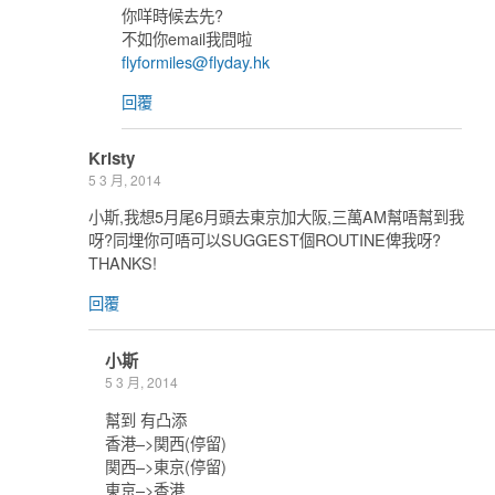
你咩時候去先?
不如你email我問啦
flyformiles@flyday.hk
回覆
Kristy
5 3 月, 2014
小斯,我想5月尾6月頭去東京加大阪,三萬AM幫唔幫到我
呀?同埋你可唔可以SUGGEST個ROUTINE俾我呀?
THANKS!
回覆
小斯
5 3 月, 2014
幫到 有凸添
香港–>関西(停留)
関西–>東京(停留)
東京–>香港