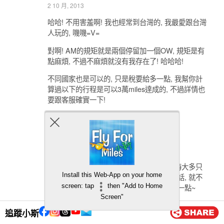
2 10 月, 2013
哈哈! 不用害羞啊! 我也經常到台灣的, 我最愛跟台灣
人玩的, 嘰嘰=V=
對啊! AM的規矩就是兩個停留加一個OW, 規矩是有
點麻煩, 不過不麻煩就沒有我存在了! 哈哈哈!
不同國家也是可以的, 只是稅要給多一點, 我幫你計
算過以下的行程是可以3萬miles達成的, 不過詳情也
要跟客服確實一下!
台北–>香港(停留，國泰航空）
香港–>仁川(停留，國泰航空）
仁川–>関西/名古屋(OW,日本航空)
東京–>台北(日本航空)
如果要換上海的話, 就比較困難, 因為到上海大多只
Install this Web-App on your home
有國航和東航, 然後如果要換國航和東航的話, 就不
能包括其他航空公司, 所以不換到上海會好一點~
screen: tap
then "Add to Home
Screen"
有問題再問我啊^^
追蹤小斯
回覆