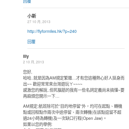
回覆
小斯
27 10 月, 2013
http://flyformiles.hk/?p=240
回覆
illy
2 10 月, 2013
您好,
哈哈..就是因為AM規定繁雜…才有您這種熱心好人挺身而
出~~ 歡迎常常來台灣遊玩ㄚ~~~~
感激您的解說..但死腦筋的我有一些名詞定義尚未搞懂~要
再麻煩您開示一下…
AM規定:航班除可於”目的地停留”外，均可在起點、轉機
點或回程點作兩次中途停留、兩次轉機(在該點逗留不超
過24小時為轉機)及一次缺口行程(Open Jaw)。
如果以您的舉例: