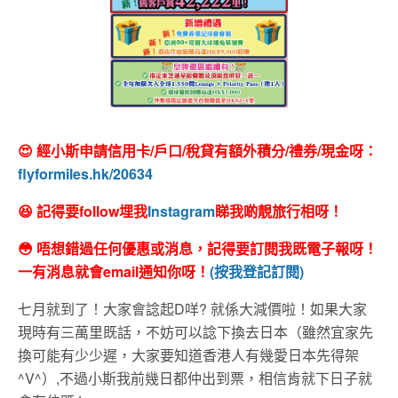
😍 經小斯申請信用卡/戶口/稅貸有額外積分/禮券/現金呀：
flyformiles.hk/20634
😆 記得要follow埋我
Instagram
睇我啲靚旅行相呀！
😳 唔想錯過任何優惠或消息，記得要訂閱我既電子報呀！
一有消息就會email通知你呀！
(按我登記訂閱)
七月就到了！大家會諗起D咩? 就係大減價啦！如果大家
現時有三萬里既話，不妨可以諗下換去日本（雖然宜家先
換可能有少少遲，大家要知道香港人有幾愛日本先得架
^V^）,不過小斯我前幾日都仲出到票，相信肯就下日子就