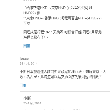
**函館空港HKD–>東京HND (此程是否只可到
HND??) 係
**東京HND–>香港HKG (呢程可否由NRT–>HKG??)
可以
同埋成個行程10-11天夠嗎 咁樣會好趕 同埋8月尾北
海道乜都冇了/_\
回覆
jesse
24 4 月, 2014
小斯日本旅遊達人請問如果頭尾加埋14天，想玩東京，大
阪，名古屋，北海道可以點安排次序先後同逗留日數？
回覆
小斯
25 4 月, 2014