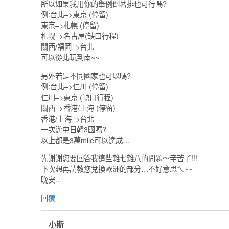
所以如果我用你的舉例倒著排也可行嗎?
例:台北–>東京 (停留)
東京–>札幌 (停留)
札幌–>名古屋(缺口行程)
關西/福岡–>台北
可以從北玩到南~~
另外若是不同國家也可以嗎?
例:台北–>仁川 (停留)
仁川–>東京 (缺口行程)
關西–>香港/上海 (停留)
香港/上海–>台北
一次遊中日韓3國嗎?
以上都是3萬mile可以達成…
先謝謝您要回答我這些雜七雜八的問題～辛苦了!!!
下次想再請教您兌換歐洲的部分…不好意思ㄟ~~
晚安..
回覆
小斯