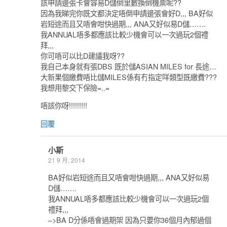
該申請邊張卡會容易D儲倒里數換倒機票呢??
因為我睇完你既文都決定唔倒申請邊張會好D,,, BA好似
岩短途而且又唔會咁快過期,,, ANA又好似易D儲…….
我ANNUAL唔多都應該比較少機會可以一次過玩2個禮
拜,,,
你可唔可以比D建議我呀??
我自己本身就有張DBS 既於儲ASIAN MILES for 長途…
大新果個繳費唔比儲MILES係有冇指定咩類型既繳費???
我想用黎交下保險=..=
唔該你呀!!!!!!!!!
回覆
小斯
21 9 月, 2014
BA好似岩短途而且又唔會咁快過期,,, ANA又好似易
D儲…….
我ANNUAL唔多都應該比較少機會可以一次過玩2個
禮拜,,,
–>BA D分係唔會過期架 因為只要你36個月內郁過個