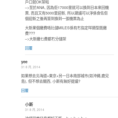
戶口就OK架啦
–>至於ANA, 因為佢17000里就可以換到日本來回機
票, 而且又有5000里迎新, 所以建議可以淨係食佐佢
個迎新之後再簽到換到一張機票為止
大新果個繳費唔比儲MILES係有冇指定咩類型既繳
費???
–>大新繳乜費都冇分儲架
回覆
yee
31 8 月, 2014
如果想去北海道+東京+另一日本南部城市(如沖繩,鹿兒
島), 但不想去關西, 小斯有無好提議?
回覆
小斯
31 8 月, 2014