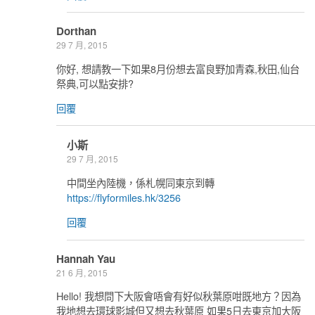
Dorthan
29 7 月, 2015
你好, 想請教一下如果8月份想去富良野加青森,秋田,仙台
祭典,可以點安排?
回覆
小斯
29 7 月, 2015
中間坐內陸機，係札幌同東京到轉
https://flyformiles.hk/3256
回覆
Hannah Yau
21 6 月, 2015
Hello! 我想問下大阪會唔會有好似秋葉原咁既地方？因為
我地想去環球影城但又想去秋葉原 如果5日去東京加大阪