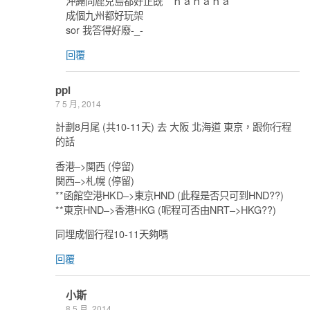
沖繩同鹿兒島都好正既 ｈａｈａｈａ
成個九州都好玩架
sor 我答得好廢-_-
回覆
ppl
7 5 月, 2014
計劃8月尾 (共10-11天) 去 大阪 北海道 東京，跟你行程
的話
香港–>関西 (停留)
関西–>札幌 (停留)
**函館空港HKD–>東京HND (此程是否只可到HND??)
**東京HND–>香港HKG (呢程可否由NRT–>HKG??)
同埋成個行程10-11天夠嗎
回覆
小斯
8 5 月, 2014