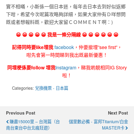
實不相暪，小斯係一個日本迷，每年去日本去到好似返鄉
下咁，希望今次呢篇攻略夠詳細，如果大家仲有Ｄ咩想問
既或者想報料既，歡迎大家留ＣＯＭＭＥＮＴ啊：)
😀 😀 😀 😀 😀 我是一條分隔線 😀 😀 😀 😀 😀 😀
記得同時要like埋我
facebook
，仲要撳埋”see first”，
咁先會第一時間睇到我出既最新優惠！
同埋梗係要follow 埋我
Instagram
，睇我啲靚相同IG Story
啦！
Categories:
兌換機票 - 日本篇
Previous Post
Next Post
賺盡15000里 – 台灣篇（台
儲里數必備 - 富邦Titanium/白金
南台東台中台北瘋狂遊）
MASTER卡