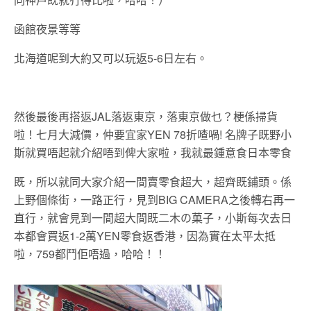
函館夜景等等
北海道呢到大約又可以玩返5-6日左右。
然後最後再搭返JAL落返東京，落東京做乜？梗係掃貨
啦！七月大減價，仲要宜家YEN 78折喳喎! 名牌子既野小
斯就買唔起就介紹唔到俾大家啦，我就最鍾意食日本零食
既，所以就同大家介紹一間賣零食超大，超齊既鋪頭。係
上野個條街，一路正行，見到BIG CAMERA之後轉右再一
直行，就會見到一間超大間既二木の菓子，小斯每次去日
本都會買返1-2萬YEN零食返香港，因為實在太平太抵
啦，759都鬥佢唔過，哈哈！！