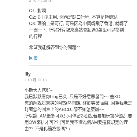
2 10 月, 2013
Q1: 對啊
Q2: 對! 還未用, 関西是缺口行程, 不算是轉機點
Q3: 理論上是可行, 可是因為中間轉飛了香港, 就轉了
一圈一下, 所以計算起來應該會超過3萬里可以換到
的行程
希望我能解答到你的問題^^
回覆
illy
2 10 月, 2013
小斯大人您好~
我已默默看你blog已久..只是不好意思發問~~ 羞XD..
您的解說讓駑鈍的我豁然開朗..終於突破障礙..因為我老是
盯著您的圖表上的ABCD..卻不知怎麼辦~~
所以說..AM最多可以只可停留2地點,若要加玩第3地點..要
用OW來排才可?? (可是我不懂為何AM要這樣規定的理
由?? 不是化簡為繁嗎? )