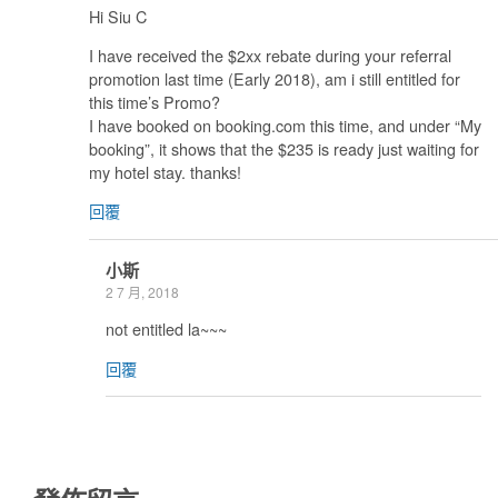
Hi Siu C
I have received the $2xx rebate during your referral
promotion last time (Early 2018), am i still entitled for
this time’s Promo?
I have booked on booking.com this time, and under “My
booking”, it shows that the $235 is ready just waiting for
my hotel stay. thanks!
回覆
小斯
2 7 月, 2018
not entitled la~~~
回覆