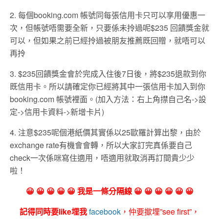
2. 每個booking.com 帳號同每張信用卡只可以享用優惠一
次，但帳號唔需要全新，只要係未拎過呢$235 回饋獎金就
可以，但如果之前已經拎過被朋友推薦既回贈，就唔可以
再拎
3. $235回饋獎金會於完成入住後7日後，將$235退款到你
既信用卡。所以請確定你已經將其中一張信用卡加入到你
booking.com 帳號裡面。(加入方法：右上角㩒自己名->設
定->信用卡資料->新增卡片)
4. 注意$235呢個港紙價其實係以25歐羅計算出黎，由於
exchange rate有機會會轉，所以大家訂完真係要自己
check一次係咪寫住適用，唔適用就取消再訂間貴少少
啦！
😀 😀 😀 😀 😀 我是一條分隔線 😀 😀 😀 😀 😀 😀
記得同時要like埋我
facebook
，仲要撳埋”see first”，