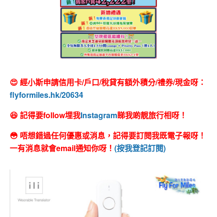
😍 經小斯申請信用卡/戶口/稅貸有額外積分/禮券/現金呀：
flyformiles.hk/20634
😆 記得要follow埋我
Instagram
睇我啲靚旅行相呀！
😳 唔想錯過任何優惠或消息，記得要訂閱我既電子報呀！
一有消息就會email通知你呀！
(按我登記訂閱)