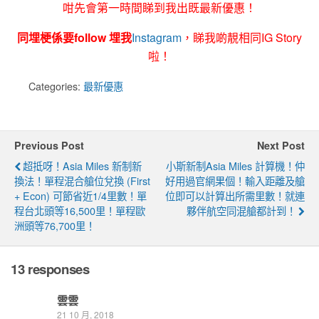
咁先會第一時間睇到我出既最新優惠！
同埋梗係要follow 埋我
Instagram
，睇我啲靚相同IG Story
啦！
Categories:
最新優惠
Previous Post
Next Post
超抵呀！Asia Miles 新制新
小斯新制Asia Miles 計算機！仲
換法！單程混合艙位兌換 (First
好用過官網果個！輸入距離及艙
+ Econ) 可節省近1/4里數！單
位即可以計算出所需里數！就連
程台北頭等16,500里！單程歐
夥伴航空同混艙都計到！
洲頭等76,700里！
13 responses
雲雲
21 10 月, 2018